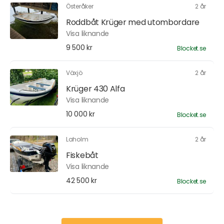
Österåker
2 år
Roddbåt Krüger med utombordare
Visa liknande
9 500 kr
Blocket.se
Växjö
2 år
Krüger 430 Alfa
Visa liknande
10 000 kr
Blocket.se
Laholm
2 år
Fiskebåt
Visa liknande
42 500 kr
Blocket.se