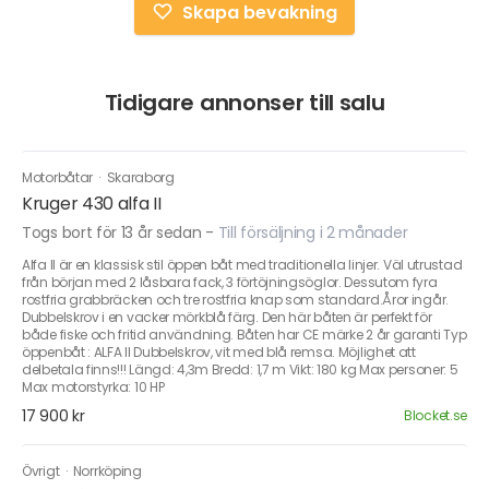
Skapa bevakning
Tidigare annonser till salu
Motorbåtar
·
Skaraborg
Kruger 430 alfa II
Togs bort för 13 år sedan
-
Till försäljning i 2 månader
Alfa II är en klassisk stil öppen båt med traditionella linjer. Väl utrustad
från början med 2 låsbara fack, 3 förtöjningsöglor. Dessutom fyra
rostfria grabbräcken och tre rostfria knap som standard.Åror ingår.
Dubbelskrov i en vacker mörkblå färg. Den här båten är perfekt för
både fiske och fritid användning. Båten har CE märke 2 år garanti Typ
öppenbåt : ALFA II Dubbelskrov, vit med blå remsa. Möjlighet att
delbetala finns!!! Längd: 4,3m Bredd: 1,7 m Vikt: 180 kg Max personer: 5
Max motorstyrka: 10 HP
17 900 kr
Blocket.se
Övrigt
·
Norrköping