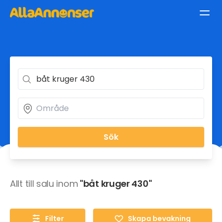
Sök
Allt till salu inom
"båt kruger 430"
Filter
Skapa bevakning