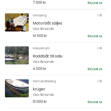
7 000 kr
Blocket.se
Linköping
1 år
Motorbåt säljes
Visa liknande
14 500 kr
Blocket.se
Hässleholm
1 år
Roddbåt till salu
Visa liknande
4 000 kr
Blocket.se
Skinnskatteberg
1 år
krüger
Visa liknande
13 000 kr
Blocket.se