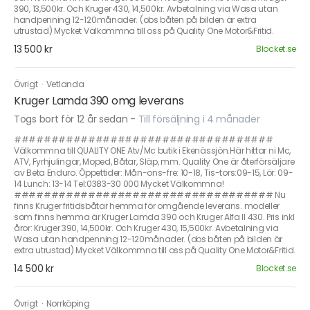
390, 13,500kr. Och Kruger 430, 14,500kr. Avbetalning via Wasa utan
handpenning 12-120månader. (obs båten på bilden är extra
utrustad) Mycket Välkommna till oss på Quality One Motor&Fritid.
13 500 kr
Blocket.se
Övrigt
·
Vetlanda
Kruger Lamda 390 omg leverans
Togs bort för 12 år sedan
-
Till försäljning i 4 månader
###################################
Välkommna till QUALITY ONE Atv/Mc butik i Ekenässjön.Här hittar ni Mc,
ATV, Fyrhjulingar, Moped, Båtar, Släp, mm. Quality One är återförsäljare
av Beta Enduro. Öppettider: Mån-ons-fre: 10-18, Tis-tors:09-15, Lör: 09-
14 Lunch: 13-14 Tel:0383-30 000 Mycket Välkommna!
################################### Nu
finns Kruger fritidsbåtar hemma för omgående leverans. modeller
som finns hemma är Kruger Lamda 390 och Kruger Alfa II 430. Pris inkl
åror: Kruger 390, 14,500kr. Och Kruger 430, 15,500kr. Avbetalning via
Wasa utan handpenning 12-120månader. (obs båten på bilden är
extra utrustad) Mycket Välkommna till oss på Quality One Motor&Fritid.
14 500 kr
Blocket.se
Övrigt
·
Norrköping