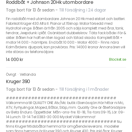
Roddbåt + Johnson 20Hk utombordare
Togs bort för 13 år sedan
-
Till försäljning i 24 dagar
Fin roddbåt med utombordare Johnson 20 Hk med elstart och batteri.
Fabrikat Krüger 430 Alfa II. Planar ut 15knop. Motor försedd med
Hydrofoil vinge. Båten är från 2005 och säljs komplett med åror, tank,
fendrar, Jeepdunk i plåt. Osänkbart dubbelskrov. Täta fack både i för &
akter. Båten har haft en liten lagad och tätad skada. Komplett Båt +
motor 14 000:- hämtpris. End båt 10 000:- Motor 4000:- Finns nära
Kolmårdens djurpark, kan provköras. Pris: 14000 kronor Annonsören vill
inte störas av telefonsäljare.
14 000 kr
Blocket.se
Övrigt
·
Vetlanda
Kruger 390
Togs bort för 13 år sedan
-
Till försäljning i 1 månader
###################################
Välkommna till QUALITY ONE Atv/Mc butik i Ekenässjön.Här hittar ni Mc,
ATV, Fyrhjulingar, Moped, Båtar, Släp, mm. Quality One är återförsäljare
av Beta Enduro. Öppettider: Mån-ons-fre: 10-18, Tis-tors:09-15, Lör: 09-
14 Lunch: 13-14 Tel:0383-30 000 Mycket Välkommna!
################################### Nu
finns Kruger fritidsbåtar hemma för omgående leverans. modeller
som finns hemma är Kruger 390 och Kruger 430. Pris inkl åror: Kruger