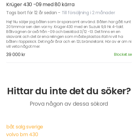
Krüger 430 -09 med 80 kärra
Togs bort för 12 år sedan
-
Till försäljning i 2 månader
Hej! Nu säljer jag båten som är sparsamt använd. Båten har gått runt
20 timmar sen den var ny. Krüger 430 med en Suzuki 9,9 hk 4-takt.
Båtvagnen är oxå från -09 och besiktad 3/12 -13. Det finns en en
skavank och det är ena relingen som måste plastas ifall ni vill ha
båten i toppskick. Det ingår åror och en 12L bränsletank. Hör av er om ni
vill veta något mer.
39 000 kr
Blocket.se
Hittar du inte det du söker?
Prova någon av dessa sökord
båt salg sverige
volvo bm 430