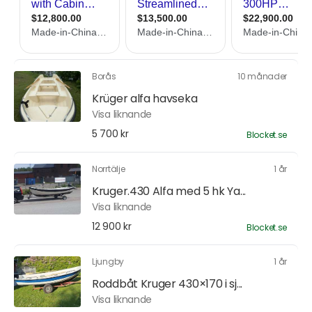
Borås
10 månader
Krüger alfa havseka
Visa liknande
5 700 kr
Blocket.se
Norrtälje
1 år
Kruger.430 Alfa med 5 hk Ya...
Visa liknande
12 900 kr
Blocket.se
Ljungby
1 år
Roddbåt Kruger 430×170 i sj...
Visa liknande