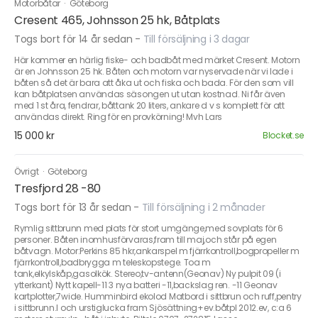
Motorbåtar
·
Göteborg
Cresent 465, Johnsson 25 hk, Båtplats
Togs bort för 14 år sedan
-
Till försäljning i 3 dagar
Här kommer en härlig fiske- och badbåt med märket Cresent. Motorn
är en Johnsson 25 hk. Båten och motorn var nyservade när vi lade i
båten så det är bara att åka ut och fiska och bada. För den som vill
kan båtplatsen användas säsongen ut utan kostnad. Ni får även
med 1 st åra, fendrar, båttank 20 liters, ankare d v s komplett för att
användas direkt. Ring för en provkörning! Mvh Lars
15 000 kr
Blocket.se
Övrigt
·
Göteborg
Tresfjord 28 -80
Togs bort för 13 år sedan
-
Till försäljning i 2 månader
Rymlig sittbrunn med plats för stort umgänge,med sovplats för 6
personer. Båten inomhusförvaras,fram till maj,och står på egen
båtvagn. Motor:Perkins 85 hkr,ankarspel m fjärrkontroll,bogpropeller m
fjärrkontroll,badbrygga m teleskopstege. Toa m
tank,elkylskåp,gasolkök. Stereo,tv-antenn(Geonav) Ny pulpit 09 (i
ytterkant) Nytt kapell-11 3 nya batteri -11,backslag ren. -11 Geonav
kartplotter,7wide. Humminbird ekolod Matbord i sittbrun och ruff,pentry
i sittbrunn.I och urstiglucka fram Sjösättning+ev.båtpl 2012.ev, c:a 6