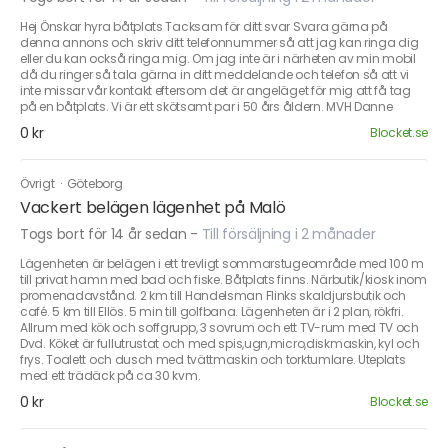
Hej Önskar hyra båtplats Tacksam för ditt svar Svara gärna på
denna annons och skriv ditt telefonnummer så att jag kan ringa dig
eller du kan också ringa mig. Om jag inte är i närheten av min mobil
då du ringer så tala gärna in ditt meddelande och telefon så att vi
inte missar vår kontakt eftersom det är angeläget för mig att få tag
på en båtplats. Vi är ett skötsamt par i 50 års åldern. MVH Danne
0 kr
Blocket.se
Övrigt
·
Göteborg
Vackert belägen lägenhet på Malö
Togs bort för 14 år sedan
-
Till försäljning i 2 månader
Lägenheten är belägen i ett trevligt sommarstugeområde med 100 m
till privat hamn med bad och fiske. Båtplats finns. Närbutik/kiosk inom
promenadavstånd. 2 km till Handelsman Flinks skaldjursbutik och
café. 5 km till Ellös. 5 min till golfbana. Lägenheten är i 2 plan, rökfri.
Allrum med kök och soffgrupp, 3 sovrum och ett TV-rum med TV och
Dvd. Köket är fullutrustat och med spis,ugn,micro,diskmaskin, kyl och
frys. Toalett och dusch med tvättmaskin och torktumlare. Uteplats
med ett trädäck på ca 30 kvm.
0 kr
Blocket.se