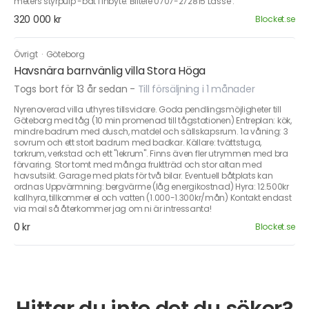
meters styrpulp -båt i inbyte. Biltele 0707-272815 Lasse .
320 000 kr
Blocket.se
Övrigt
·
Göteborg
Havsnära barnvänlig villa Stora Höga
Togs bort för 13 år sedan
-
Till försäljning i 1 månader
Nyrenoverad villa uthyres tillsvidare. Goda pendlingsmöjligheter till
Göteborg med tåg (10 min promenad till tågstationen) Entreplan: kök,
mindre badrum med dusch, matdel och sällskapsrum. 1a våning: 3
sovrum och ett stort badrum med badkar. Källare: tvättstuga,
torkrum, verkstad och ett "lekrum". Finns även fler utrymmen med bra
förvaring. Stor tomt med många fruktträd och stor altan med
havsutsikt. Garage med plats för två bilar. Eventuell båtplats kan
ordnas Uppvärmning: bergvärme (låg energikostnad) Hyra: 12.500kr
kallhyra, tillkommer el och vatten (1.000-1.300kr/mån) Kontakt endast
via mail så återkommer jag om ni är intressanta!
0 kr
Blocket.se
Hittar du inte det du söker?