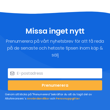
Missa inget nytt
Prenumerera på vårt nyhetsbrev för att få reda
på de senaste och hetaste tipsen inom köp &
sälj
Prenumerera
Genom att klicka på "Prenumerera" bekräftar du att du tagit del av
AllaAnnonsers´s
Användarvillkor
och
Personuppgifter