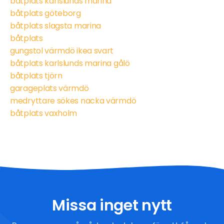
båtplats karlslunds marina
båtplats göteborg
båtplats slagsta marina
båtplats
gungstol värmdö ikea svart
båtplats karlslunds marina gålö
båtplats tjörn
garageplats värmdö
medryttare sökes nacka värmdö
båtplats vaxholm
Missa inget nytt