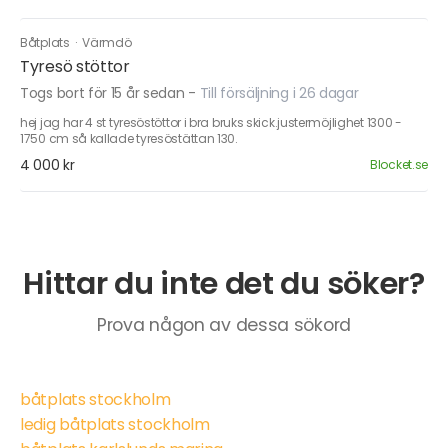
Båtplats
·
Värmdö
Tyresö stöttor
Togs bort för 15 år sedan
-
Till försäljning i 26 dagar
hej jag har 4 st tyresöstöttor i bra bruks skick.justermöjlighet 1300 -
1750 cm så kallade tyresöstättan 130.
4 000 kr
Blocket.se
Hittar du inte det du söker?
Prova någon av dessa sökord
båtplats stockholm
ledig båtplats stockholm