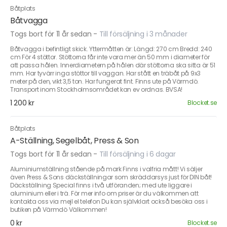
Båtplats
Båtvagga
Togs bort för 11 år sedan
-
Till försäljning i 3 månader
Båtvagga i befintligt skick. Yttermåtten är: Längd: 270 cm Bredd: 240
cm För 4 stöttor. Stöttorna får inte vara mer än 50 mm i diameter för
att passa hålen. Innerdiametern på hålen där stöttorna ska sitta är 51
mm. Har tyvärr inga stöttor till vaggan. Har stått en träbåt på 9x3
meter på den, vikt 3,5 ton. Har fungerat fint. Finns ute på Värmdö.
Transport inom Stockholmsområdet kan ev ordnas. BVSA!
1 200 kr
Blocket.se
Båtplats
A-Ställning, Segelbåt, Press & Son
Togs bort för 11 år sedan
-
Till försäljning i 6 dagar
Aluminiumställning stående på mark Finns i valfria mått! Vi säljer
även Press & Sons däckställningar som skräddarsys just för DIN båt!
Däckställning Special finns i två utföranden; med ute liggare i
aluminium eller i trä. För mer info om priser är du välkommen att
kontakta oss via mejl el telefon Du kan självklart också besöka oss i
butiken på Värmdö Välkommen!
0 kr
Blocket.se