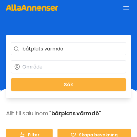
Sök
Allt till salu inom
"båtplats värmdö"
Filter
Skapa bevakning