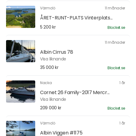
Värmdö
11 månader
ÅRET-RUNT-PLATS Vinterplats...
5 200 kr
Blocket.se
11 månader
Albin Cirrus 78
Visa liknande
35 000 kr
Blocket.se
Nacka
1 år
Cornet 26 Family-2017 Mercr...
Visa liknande
209 000 kr
Blocket.se
Värmdö
1 år
Albin Viggen #1175