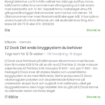
Mysigt äldre hus ca 10 m från vattnet har: kök/ugn, kyl/frys, micro,
kallt/varmt vatten Ena rummet med våningssäng och det andra
med bäddsoffa och Tv Wc: Separett finns i närbeläget uthus På
gångavstånd ligger Lådnamacken som har livs och bensin. Till
Lådna kommer man med Waxholmsbåt eller egen båt. Vi bor själva i
andra huset så vi finns tillhands om det skulle behövas Ring Ann-
Marie 08-89 75 15 eller 070-2059226
0 kr
Blocket.se
Båtplats
·
Värmdö
EZ Dock Det enda bryggsystem du behöver
Togs bort för 12 år sedan
-
Till försäljning i 8 dagar
EZ Dock visar Port Max2i på båtmässan tillsammans med Nivado.
Kom till monter A08:10 för att se vår nya EZ Port Max 2i. Under mässan
säljer Nivado EZ Port Max 2i till mässpris 15 900:- ord. pris 17 690:- Om
företaget EZ Dock inser att stabila, flexibla och underhållsfria
bryggsystem är de mest åtråvärda. Därför produceras EZ Dock i
rotationsgjuten polyeten och de patenterade flytkamrar på
undersidan skapar tryck och sugkraft mot vattenytan, vilket ger
bryggsektionerna dess höga stabilitet. När du går på EZ Dock känner
du skillnaden redan vid första steget.
17 690 kr
Blocket.se