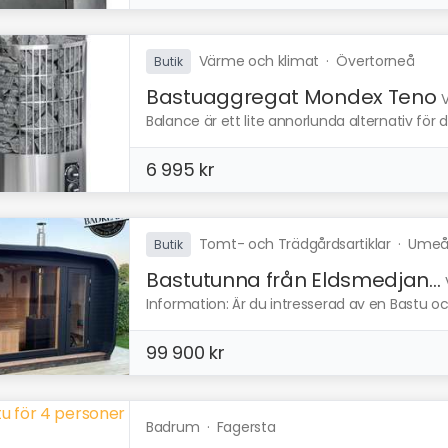
Värme och klimat
·
Övertorneå
Butik
Bastuaggregat Mondex Teno
V
Balance är ett lite annorlunda alternativ för d
6 995 kr
Tomt- och Trädgårdsartiklar
·
Ume
Butik
Bastutunna från Eldsmedjan...
Information: Är du intresserad av en Bastu och v
99 900 kr
Badrum
·
Fagersta