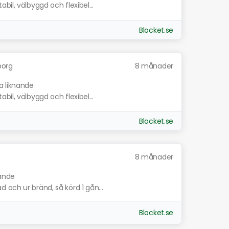
il, välbyggd och flexibel...
Blocket.se
borg
8 månader
a liknande
il, välbyggd och flexibel...
Blocket.se
8 månader
nande
 och ur bränd, så körd 1 gån...
Blocket.se