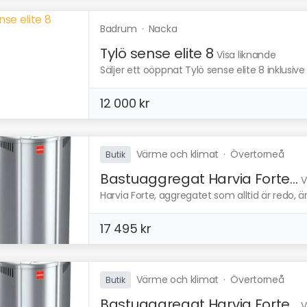
Badrum
·
Nacka
Tylö sense elite 8
Visa liknande
Säljer ett oöppnat Tylö sense elite 8 inklusive 
12 000 kr
Värme och klimat
·
Övertorneå
Butik
Bastuaggregat Harvia Forte...
V
Harvia Forte, aggregatet som alltid är redo, är
17 495 kr
Värme och klimat
·
Övertorneå
Butik
Bastuaggregat Harvia Forte...
V