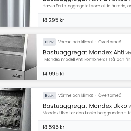
Harvia Forte, aggregatet som alltid är redo, är
18 295 kr
Värme och klimat
·
Övertorneå
Butik
Bastuaggregat Mondex Ahti
Vi
I Mondex modell Ahti kombineras stål och finsk
14 995 kr
Värme och klimat
·
Övertorneå
Butik
Bastuaggregat Mondex Ukko
V
Mondex Ukko tar den finska berggrunden – täljs
18 595 kr