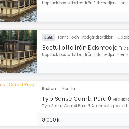
Upptäck bastuflotten från Eldsmedjan – en stab
Tomt- och Trädgårdsartiklar
·
Göte
Butik
Bastuflotte från Eldsmedjan
Vis
Upptäck bastuflotten från Eldsmedjan – en stab
Badrum
·
Kumla
Tylö Sense Combi Pure 6
Visa lik
Tylö Sense Combi Pure 6 Är endast uppstartad
8 000 kr