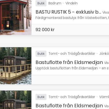
Badrum
·
Vindeln
Butik
BASTU RUSTIK 5 - exklusiv b...
Visa
Färdigmonterad bastulyx från Västerbotten, Nor
92 000 kr
Tomt- och Trädgårdsartiklar
·
Jönkö
Butik
Bastuflotte från Eldsmedjan
Vis
Upptäck bastuflotten från Eldsmedjan – en stab
Tomt- och Trädgårdsartiklar
·
Värml
Butik
Bastuflotte från Eldsmedjan
Vis