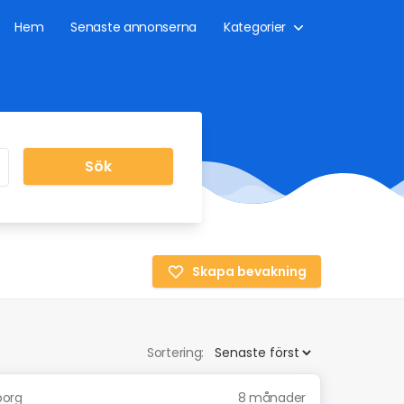
Hem
Senaste annonserna
Kategorier
Sök
Skapa bevakning
Sortering:
borg
8 månader