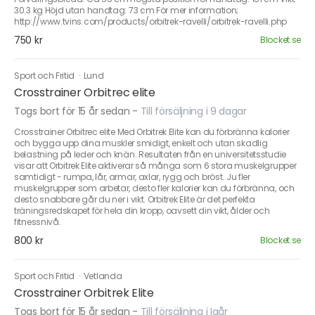
30.3 kg Höjd utan handtag: 73 cm För mer information;
http://www.tvins.com/products/orbitrek-ravelli/orbitrek-ravelli.php
750 kr
Blocket.se
Sport och Fritid
·
Lund
Crosstrainer Orbitrec elite
Togs bort för 15 år sedan
-
Till försäljning i 9 dagar
Crosstrainer Orbitrec elite Med Orbitrek Elite kan du förbränna kalorier
och bygga upp dina muskler smidigt, enkelt och utan skadlig
belastning på leder och knän. Resultaten från en universitetsstudie
visar att Orbitrek Elite aktiverar så många som 6 stora muskelgrupper
samtidigt - rumpa, lår, armar, axlar, rygg och bröst. Ju fler
muskelgrupper som arbetar, desto fler kalorier kan du förbränna, och
desto snabbare går du ner i vikt. Orbitrek Elite är det perfekta
träningsredskapet för hela din kropp, oavsett din vikt, ålder och
fitnessnivå.
800 kr
Blocket.se
Sport och Fritid
·
Vetlanda
Crosstrainer Orbitrek Elite
Togs bort för 15 år sedan
-
Till försäljning i Igår