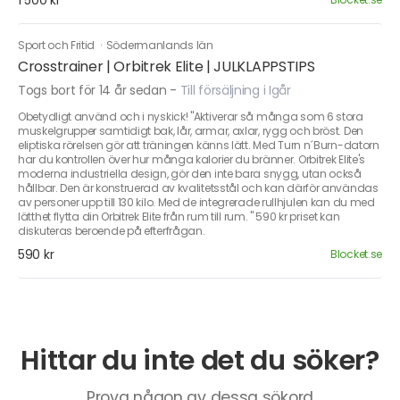
1 500 kr
Sport och Fritid
·
Södermanlands län
Crosstrainer | Orbitrek Elite | JULKLAPPSTIPS
Togs bort för 14 år sedan
-
Till försäljning i Igår
Obetydligt använd och i nyskick! "Aktiverar så många som 6 stora
muskelgrupper samtidigt bak, lår, armar, axlar, rygg och bröst. Den
eliptiska rörelsen gör att träningen känns lätt. Med Turn n´Burn-datorn
har du kontrollen över hur många kalorier du bränner. Orbitrek Elite's
moderna industriella design, gör den inte bara snygg, utan också
hållbar. Den är konstruerad av kvalitetsstål och kan därför användas
av personer upp till 130 kilo. Med de integrerade rullhjulen kan du med
lätthet flytta din Orbitrek Elite från rum till rum. " 590 kr priset kan
diskuteras beroende på efterfrågan.
590 kr
Blocket.se
Hittar du inte det du söker?
Prova någon av dessa sökord