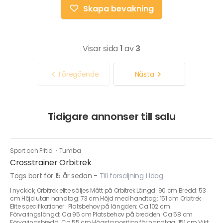
Skapa bevakning
Visar sida
1
av
3
Föregående
Nästa
Tidigare annonser till salu
Sport och Fritid
·
Tumba
Crosstrainer Orbitrek
Togs bort för 15 år sedan
-
Till försäljning i Idag
I nyckick, Orbitrek elite säljes Mått på Orbitrek Längd: 90 cm Bredd: 53
cm Höjd utan handtag: 73 cm Höjd med handtag: 151 cm Orbitrek
Elite specifikationer : Platsbehov på längden: Ca 102 cm
Förvaringslängd: Ca 95 cm Platsbehov på bredden: Ca 58 cm
Förvaringsbredd: Ca 55 cm Högsta position för handtag: 151 cm Vikt: