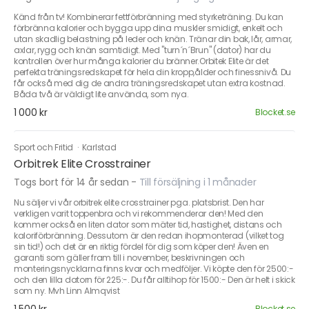
Känd från tv! Kombinerar fettförbränning med styrketräning. Du kan
förbränna kalorier och bygga upp dina muskler smidigt, enkelt och
utan skadlig belastning på leder och knän. Tränar din bak, lår, armar,
axlar, rygg och knän samtidigt. Med "turn´n´Brun" (dator) har du
kontrollen över hur många kalorier du bränner.Orbitek Elite är det
perfekta träningsredskapet för hela din kropp,ålder och finessnivå. Du
får också med dig de andra träningsredskapet utan extra kostnad.
Båda två är väldigt lite använda, som nya.
1 000 kr
Blocket.se
Sport och Fritid
·
Karlstad
Orbitrek Elite Crosstrainer
Togs bort för 14 år sedan
-
Till försäljning i 1 månader
Nu säljer vi vår orbitrek elite crosstrainer pga. platsbrist. Den har
verkligen varit toppenbra och vi rekommenderar den! Med den
kommer också en liten dator som mäter tid, hastighet, distans och
kaloriförbränning. Dessutom är den redan ihopmonterad (vilket tog
sin tid!) och det är en riktig fördel för dig som köper den! Även en
garanti som gäller fram till i november, beskrivningen och
monteringsnycklarna finns kvar och medföljer. Vi köpte den för 2500:-
och den lilla datorn för 225:-. Du får alltihop för 1500:- Den är helt i skick
som ny. Mvh Linn Almqvist
Blocket.se