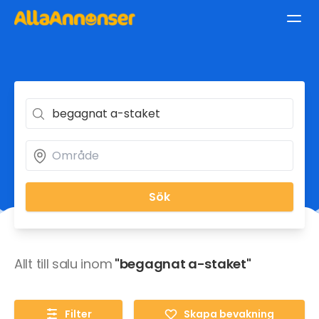
Sök
Allt till salu inom
"begagnat a-staket"
Filter
Skapa bevakning