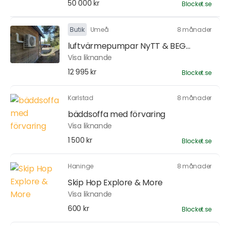
50 000 kr
Blocket.se
Butik
Umeå
8 månader
luftvärmepumpar NyTT & BEG...
Visa liknande
12 995 kr
Blocket.se
Karlstad
8 månader
bäddsoffa med förvaring
Visa liknande
1 500 kr
Blocket.se
Haninge
8 månader
Skip Hop Explore & More
Visa liknande
600 kr
Blocket.se