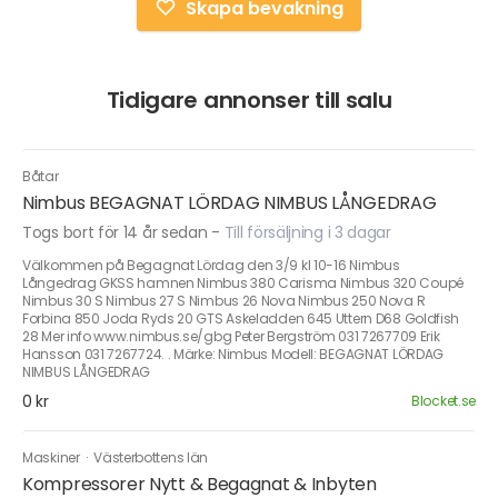
Skapa bevakning
Tidigare annonser till salu
Båtar
Nimbus BEGAGNAT LÖRDAG NIMBUS LÅNGEDRAG
Togs bort för 14 år sedan
-
Till försäljning i 3 dagar
Välkommen på Begagnat Lördag den 3/9 kl 10-16 Nimbus
Långedrag GKSS hamnen Nimbus 380 Carisma Nimbus 320 Coupé
Nimbus 30 S Nimbus 27 S Nimbus 26 Nova Nimbus 250 Nova R
Forbina 850 Joda Ryds 20 GTS Askeladden 645 Uttern D68 Goldfish
28 Mer info www.nimbus.se/gbg Peter Bergström 031 7267709 Erik
Hansson 031 7267724. . Märke: Nimbus Modell: BEGAGNAT LÖRDAG
NIMBUS LÅNGEDRAG
0 kr
Blocket.se
Maskiner
·
Västerbottens län
Kompressorer Nytt & Begagnat & Inbyten