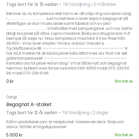
Togs bort för 14 år sedan
-
Till försäljning i 2 månader
Behöver du ny kompressor eller har ni en att sälja ring oss redan idag
! ............................................ Just nu behöver vi även köpa in begagnat då
efterfrågan är stor ! maila bilder samt fabrikat och e.v pris !
................................................ Vi fortsätter med kampanjpriser..och har därför
riktigt bra priser på atlas copco maskiner ,Biab,ceccato,granzow m.fl
Exempel så säljer nu: Skruv kompressor med tank 5.5 kw Priser från
28.900:- Vi tar även inbyten ! Finans ordnas ! Industri &
Tryckluftsservice AB --------------------------------------- Vi
har ALLA märken till de bästa priser kolla alltid med oss först när det
gäller kompressorer! ----------------------------------------
Kontakta oss för priser redan idag ! Vi har både nytt och begagnat
hemma i butiken! www.tlsnorr.se kontor 090-61100 mobil 070-239 60
96 mobil 070-239 61 86
0 kr
Blocket.se
Övrigt
Begagnat A-staket
Togs bort för 12 år sedan
-
Till försäljning i 2 dagar
500m plaststaket som är nedplockat. Varierande skick. Stolp och
slanor. 5000kr el högstbjudande!
5 000 kr
Blocket.se