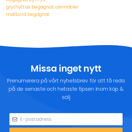
grythyttan begagnat utemöbler
matbord begagnat
Missa inget nytt
Prenumerera på vårt nyhetsbrev för att få reda
på de senaste och hetaste tipsen inom köp &
sälj