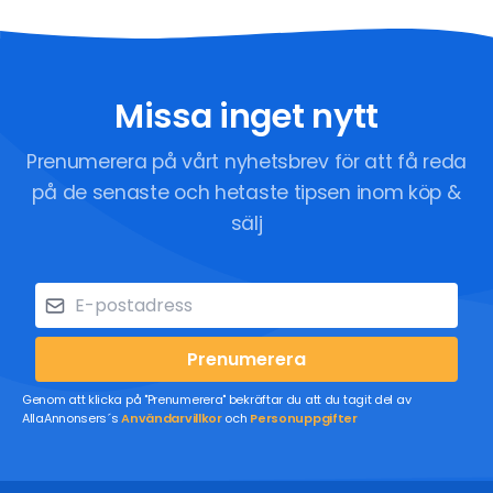
Missa inget nytt
Prenumerera på vårt nyhetsbrev för att få reda
på de senaste och hetaste tipsen inom köp &
sälj
Prenumerera
Genom att klicka på "Prenumerera" bekräftar du att du tagit del av
AllaAnnonsers´s
Användarvillkor
och
Personuppgifter