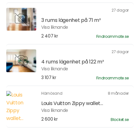
27 dagar
3 rums lägenhet på 71 m²
Visa liknande
2 407 kr
Findroommate.se
27 dagar
4 rums lägenhet på 122 m²
Visa liknande
3 107 kr
Findroommate.se
Härnösand
8 månader
Louis Vuitton Zippy wallet...
Visa liknande
2 600 kr
Blocket.se