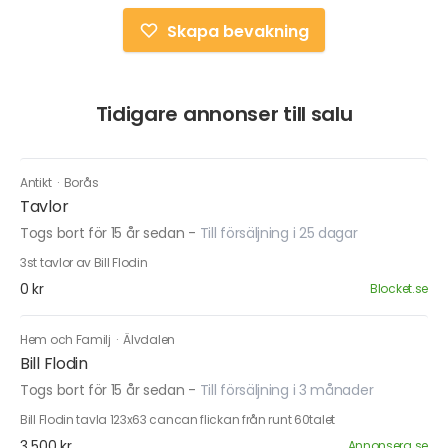
Skapa bevakning
Tidigare annonser till salu
Antikt
·
Borås
Tavlor
Togs bort för 15 år sedan
-
Till försäljning i 25 dagar
3st tavlor av Bill Flodin
0 kr
Blocket.se
Hem och Familj
·
Älvdalen
Bill Flodin
Togs bort för 15 år sedan
-
Till försäljning i 3 månader
Bill Flodin tavla 123x63 cancan flickan från runt 60talet
3 500 kr
Annonsera.se