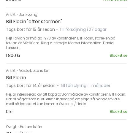
Antikt
·
Jönköping
Bill Flodin "efter stormen"
Togs bort för 15 år sedan
-
Till försäljning i 27 dagar
Hej! Tavlan är målad 1973 av konstnären Bill Flodin, storleken på
tavlan är 60*60cm. Ring eller mejla för mer information. Daniel
Larsson.
1 800 kr
Blocket.se
Antikt
·
Västerbottens län
Bill Flodin
Togs bort för 14 år sedan
-
Till försäljning i 1 månader
Hej, är intresserad av att köpa tavlor målade av konstnären Bill Flodin.
Har ni något som ni vill eller funderar på att sälja så hör av er via e-
mail så kanske vi kan komma överens. / Linda
0 kr
Blocket.se
Övrigt
·
Hallands län