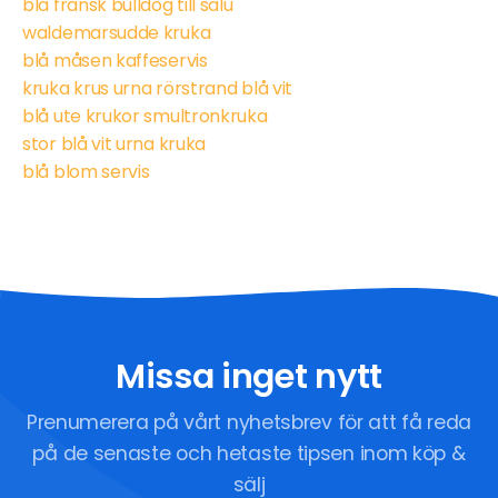
blå fransk bulldog till salu
waldemarsudde kruka
blå måsen kaffeservis
kruka krus urna rörstrand blå vit
blå ute krukor smultronkruka
stor blå vit urna kruka
blå blom servis
Missa inget nytt
Prenumerera på vårt nyhetsbrev för att få reda
på de senaste och hetaste tipsen inom köp &
sälj