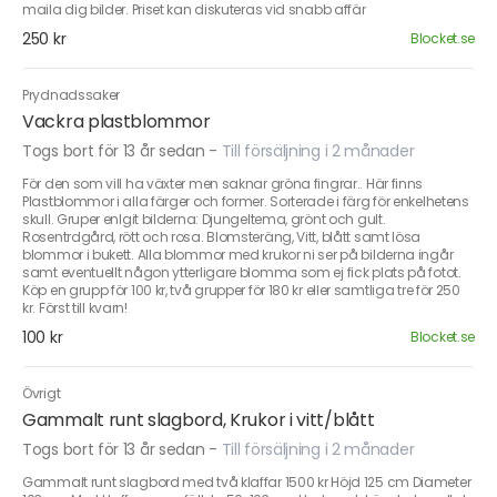
maila dig bilder. Priset kan diskuteras vid snabb affär
250 kr
Blocket.se
Prydnadssaker
Vackra plastblommor
Togs bort för 13 år sedan
-
Till försäljning i 2 månader
För den som vill ha växter men saknar gröna fingrar.. Här finns
Plastblommor i alla färger och former. Sorterade i färg för enkelhetens
skull. Gruper enlgit bilderna: Djungeltema, grönt och gult.
Rosentrdgård, rött och rosa. Blomsteräng, Vitt, blått samt lösa
blommor i bukett. Alla blommor med krukor ni ser på bilderna ingår
samt eventuellt någon ytterligare blomma som ej fick plats på fotot.
Köp en grupp för 100 kr, två grupper för 180 kr eller samtliga tre för 250
kr. Först till kvarn!
100 kr
Blocket.se
Övrigt
Gammalt runt slagbord, Krukor i vitt/blått
Togs bort för 13 år sedan
-
Till försäljning i 2 månader
Gammalt runt slagbord med två klaffar 1500 kr Höjd 125 cm Diameter