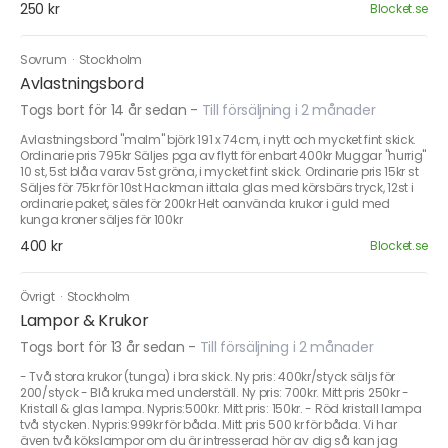
250 kr
Blocket.se
Sovrum
·
Stockholm
Avlastningsbord
Togs bort för 14 år sedan
-
Till försäljning i 2 månader
Avlastningsbord "malm" björk 191 x 74cm, i nytt och mycket fint skick.
Ordinarie pris 795kr Säljes pga av flytt för enbart 400kr Muggar "hurrig"
10 st, 5st blåa varav 5st gröna, i mycket fint skick. Ordinarie pris 15kr st
Säljes för 75kr för 10st Hackman iittala glas med körsbärs tryck, 12st i
ordinarie paket, säles för 200kr Helt oanvända krukor i guld med
kunga kroner säljes för 100kr
400 kr
Blocket.se
Övrigt
·
Stockholm
Lampor & Krukor
Togs bort för 13 år sedan
-
Till försäljning i 2 månader
- Två stora krukor (tunga) i bra skick. Ny pris: 400kr/styck säljs för
200/styck - Blå kruka med underställ. Ny pris: 700kr. Mitt pris 250kr -
Kristall & glas lampa. Nypris:500kr. Mitt pris: 150kr. - Röd kristall lampa
två stycken. Nypris:999kr för båda. Mitt pris 500 kr för båda. Vi har
även två kökslampor om du är intresserad hör av dig så kan jag