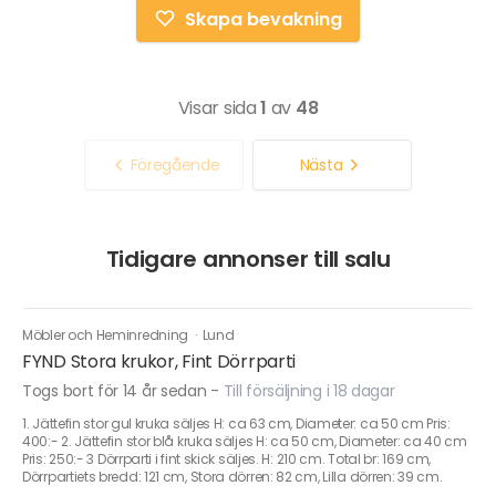
Skapa bevakning
Visar sida
1
av
48
Föregående
Nästa
Tidigare annonser till salu
Möbler och Heminredning
·
Lund
FYND Stora krukor, Fint Dörrparti
Togs bort för 14 år sedan
-
Till försäljning i 18 dagar
1. Jättefin stor gul kruka säljes H: ca 63 cm, Diameter: ca 50 cm Pris:
400:- 2. Jättefin stor blå kruka säljes H: ca 50 cm, Diameter: ca 40 cm
Pris: 250:- 3 Dörrparti i fint skick säljes. H: 210 cm. Total br: 169 cm,
Dörrpartiets bredd: 121 cm, Stora dörren: 82 cm, Lilla dörren: 39 cm.