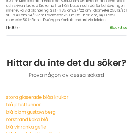
103 cm Med klaffarna nerfällda 50x103 cm Underredet är obehandlat
och skivan lackad Krukorna har hål i botten och därför behövs ingen
innerkruka vid plantering. 2 st -h 35 cm, 27/22 cm i diameter 250 kr/st 1
st - h 43 cm, 24/19 cm i diameter 250 kr 1 st - h 26 cm, 14/13 cm i
diameter 50 kr Finns i Fruängen Kontakt endast via telefon
1 500 kr
Blocket.se
Hittar du inte det du söker?
Prova någon av dessa sökord
stora glaserade blåa krukor
blå plasttunnor
blå blom gustavsberg
rörstrand koka blå
blå vinranka gefle