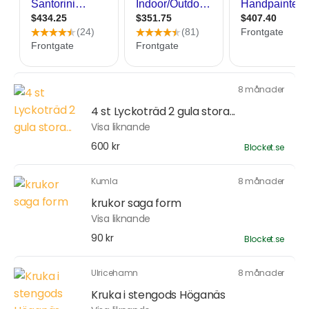
8 månader
4 st Lyckoträd 2 gula stora...
Visa liknande
600 kr
Blocket.se
Kumla
8 månader
krukor saga form
Visa liknande
90 kr
Blocket.se
Ulricehamn
8 månader
Kruka i stengods Höganäs