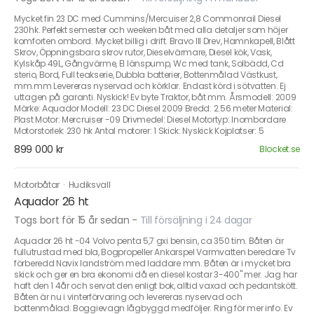
Mycket fin 23 DC med Cummins/Mercuiser 2,8 Commonrail Diesel
230hk. Perfekt semester och weeken båt med alla detaljer som höjer
komforten ombord. Mycket billig i drift. Bravo III Drev, Hamnkapell, Blått
Skrov, Öppningsbara skrov rutor, Dieselvärmare, Diesel kök, Vask,
Kylskåp 49L, Gångvärme, El länspump, Wc med tank, Solbädd, Cd
sterio, Bord, Full teakserie, Dubbla batterier, Bottenmålad Västkust,
mm.mm Levereras nyservad och körklar. Endast körd i sötvatten. Ej
uttagen på garanti. Nyskick! Ev byte Traktor, båt mm. Årsmodell: 2009
Märke: Aquador Modell: 23 DC Diesel 2009 Bredd: 2.56 meter Material:
Plast Motor: Mercruiser -09 Drivmedel: Diesel Motortyp: Inombordare
Motorstorlek: 230 hk Antal motorer: 1 Skick: Nyskick Kojplatser: 5
899 000 kr
Blocket.se
Motorbåtar
·
Hudiksvall
Aquador 26 ht
Togs bort för 15 år sedan
-
Till försäljning i 24 dagar
Aquador 26 ht -04 Volvo penta 5,7 gxi bensin, ca 350 tim. Båten är
fullutrustad med bla, Bogpropeller Ankarspel Varmvatten beredare Tv
förberedd Navix landström med laddare mm. Båten är i mycket bra
skick och ger en bra ekonomi då en diesel kostar 3-400" mer. Jag har
haft den 1 4år och servat den enligt bok, alltid vaxad och pedantskött.
Båten är nu i vinterförvaring och levereras nyservad och
bottenmålad. Boggievagn lågbyggd medföljer. Ring för mer info. Ev