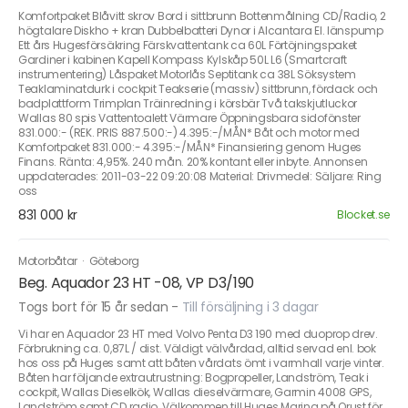
Komfortpaket Blåvitt skrov Bord i sittbrunn Bottenmålning CD/Radio, 2
högtalare Diskho + kran Dubbelbatteri Dynor i Alcantara El. länspump
Ett års Hugesförsäkring Färskvattentank ca 60L Förtöjningspaket
Gardiner i kabinen Kapell Kompass Kylskåp 50L L6 (Smartcraft
instrumentering) Låspaket Motorlås Septitank ca 38L Söksystem
Teaklaminatdurk i cockpit Teakserie (massiv) sittbrunn, fördack och
badplattform Trimplan Träinredning i körsbär Två takskjutluckor
Wallas 80 spis Vattentoalett Värmare Öppningsbara sidofönster
831.000:- (REK. PRIS 887.500:-) 4.395:-/MÅN* Båt och motor med
Komfortpaket 831.000:- 4.395:-/MÅN* Finansiering genom Huges
Finans. Ränta: 4,95%. 240 mån. 20% kontant eller inbyte. Annonsen
uppdaterades: 2011-03-22 09:20:08 Material: Drivmedel: Säljare: Ring
oss
831 000 kr
Blocket.se
Motorbåtar
·
Göteborg
Beg. Aquador 23 HT -08, VP D3/190
Togs bort för 15 år sedan
-
Till försäljning i 3 dagar
Vi har en Aquador 23 HT med Volvo Penta D3 190 med duoprop drev.
Förbrukning ca. 0,87L / dist. Väldigt välvårdad, alltid servad enl. bok
hos oss på Huges samt att båten vårdats ömt i varmhall varje vinter.
Båten har följande extrautrustning: Bogpropeller, Landström, Teak i
cockpit, Wallas Dieselkök, Wallas dieselvärmare, Garmin 4008 GPS,
Landström samt CD radio. Välkommen till Huges Marina på Orust för