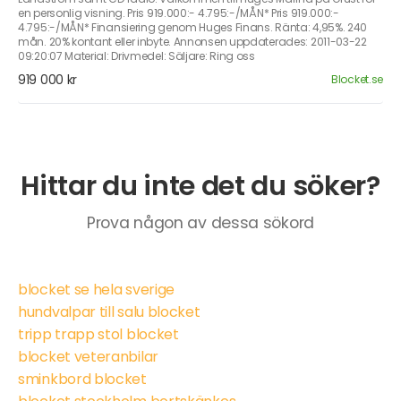
en personlig visning. Pris 919.000:- 4.795:-/MÅN* Pris 919.000:-
4.795:-/MÅN* Finansiering genom Huges Finans. Ränta: 4,95%. 240
mån. 20% kontant eller inbyte. Annonsen uppdaterades: 2011-03-22
09:20:07 Material: Drivmedel: Säljare: Ring oss
919 000 kr
Blocket.se
Hittar du inte det du söker?
Prova någon av dessa sökord
blocket se hela sverige
hundvalpar till salu blocket
tripp trapp stol blocket
blocket veteranbilar
sminkbord blocket