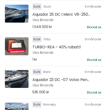
Butik
Orust
9 månader
Aquador 25 DC | Merc V6-250...
Visa liknande
1 049 000 kr
Blocket.se
Butik
Täby
9 månader
TURBO-REA – 40% rabatt!
Visa liknande
1 kr
Blocket.se
Butik
Ekerö
9 månader
Aquador 23 DC -07 Volvo Pen...
Visa liknande
535 000 kr
Blocket.se
Butik
Ronneby
9 månader