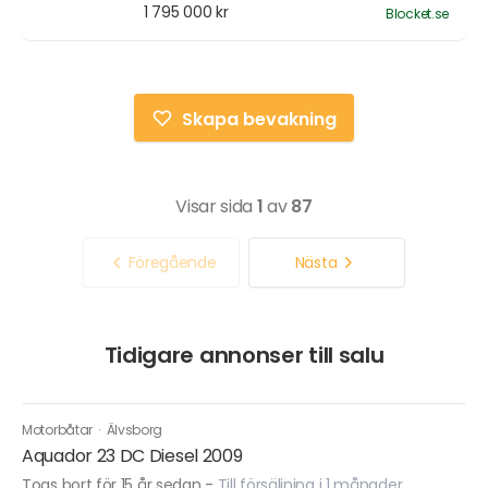
1 795 000 kr
Blocket.se
Skapa bevakning
Visar sida
1
av
87
Föregående
Nästa
Tidigare annonser till salu
Motorbåtar
·
Älvsborg
Aquador 23 DC Diesel 2009
Togs bort för 15 år sedan
-
Till försäljning i 1 månader