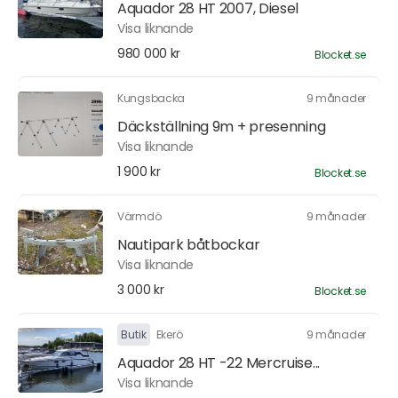
Aquador 28 HT 2007, Diesel
Visa liknande
980 000 kr
Blocket.se
Kungsbacka
9 månader
Däckställning 9m + presenning
Visa liknande
1 900 kr
Blocket.se
Värmdö
9 månader
Nautipark båtbockar
Visa liknande
3 000 kr
Blocket.se
Butik
Ekerö
9 månader
Aquador 28 HT -22 Mercruise...
Visa liknande