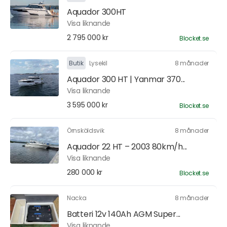
Aquador 300HT
Visa liknande
2 795 000 kr
Blocket.se
Butik
Lysekil
8 månader
Aquador 300 HT | Yanmar 370...
Visa liknande
3 595 000 kr
Blocket.se
Örnsköldsvik
8 månader
Aquador 22 HT – 2003 80km/h...
Visa liknande
280 000 kr
Blocket.se
Nacka
8 månader
Batteri 12v 140Ah AGM Super...
Visa liknande