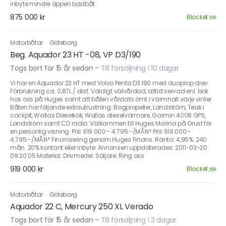
inbyte mindre öppen badbåt
875 000 kr
Blocket.se
Motorbåtar
·
Göteborg
Beg. Aquador 23 HT -08, VP D3/190
Togs bort för 15 år sedan
-
Till försäljning i 10 dagar
Vi har en Aquador 23 HT med Volvo Penta D3 190 med duoprop drev.
Förbrukning ca. 0,87L / dist. Väldigt välvårdad, alltid servad enl. bok
hos oss på Huges samt att båten vårdats ömt i varmhall varje vinter.
Båten har följande extrautrustning: Bogpropeller, Landström, Teak i
cockpit, Wallas Dieselkök, Wallas dieselvärmare, Garmin 4008 GPS,
Landström samt CD radio. Välkommen till Huges Marina på Orust för
en personlig visning. Pris 919.000:- 4.795:-/MÅN* Pris 919.000:-
4.795:-/MÅN* Finansiering genom Huges Finans. Ränta: 4,95%. 240
mån. 20% kontant eller inbyte. Annonsen uppdaterades: 2011-03-20
09:20:05 Material: Drivmedel: Säljare: Ring oss
919 000 kr
Blocket.se
Motorbåtar
·
Göteborg
Aquador 22 C, Mercury 250 XL Verado
Togs bort för 15 år sedan
-
Till försäljning i 3 dagar