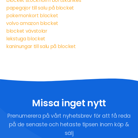
blocket stockholm bortskänkes
papegojor till salu på blocket
pokemonkort blocket
volvo amazon blocket
blocket vävstolar
lekstuga blocket
kaninungar till salu på blocket
Missa inget nytt
Prenumerera på vårt nyhetsbrev för att få reda
på de senaste och hetaste tipsen inom köp &
sälj