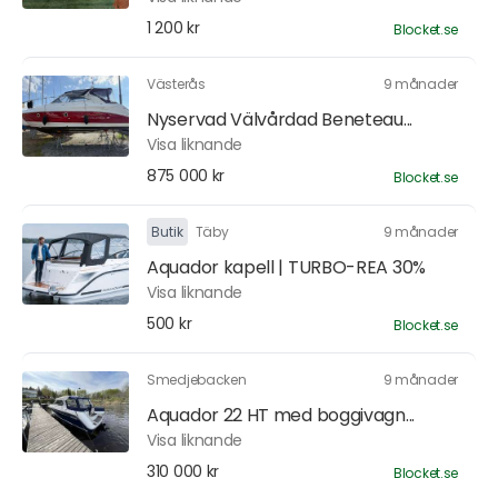
1 200 kr
Blocket.se
Västerås
9 månader
Nyservad Välvårdad Beneteau...
Visa liknande
875 000 kr
Blocket.se
Butik
Täby
9 månader
Aquador kapell | TURBO-REA 30%
Visa liknande
500 kr
Blocket.se
Smedjebacken
9 månader
Aquador 22 HT med boggivagn...
Visa liknande
310 000 kr
Blocket.se