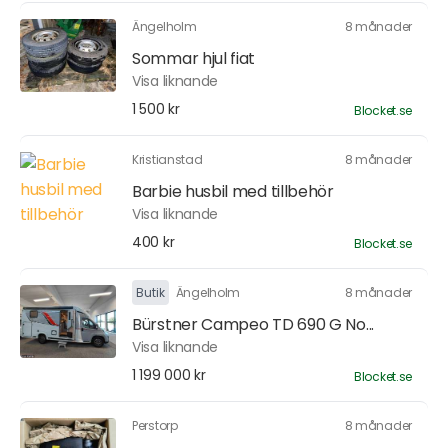
Ängelholm
8 månader
Sommar hjul fiat
Visa liknande
1 500 kr
Blocket.se
Kristianstad
8 månader
Barbie husbil med tillbehör
Visa liknande
400 kr
Blocket.se
Butik
Ängelholm
8 månader
Bürstner Campeo TD 690 G No...
Visa liknande
1 199 000 kr
Blocket.se
Perstorp
8 månader