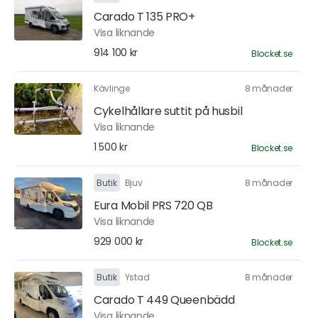
Carado T 135 PRO+
Visa liknande
914 100 kr
Blocket.se
Kävlinge
8 månader
Cykelhållare suttit på husbil
Visa liknande
1 500 kr
Blocket.se
Butik
Bjuv
8 månader
Eura Mobil PRS 720 QB
Visa liknande
929 000 kr
Blocket.se
Butik
Ystad
8 månader
Carado T 449 Queenbädd
Visa liknande