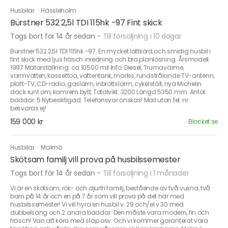
Husbilar
·
Hässleholm
Bürstner 532 2,5l TDI 115hk -97 Fint skick
Togs bort för 14 år sedan
-
Till försäljning i 10 dagar
Bürstner 532 2,5l TDI 115hk -97. En mycket lättkörd och smidig husbil i
fint skick med ljus fräsch inredning och bra planlösning. Årsmodell:
1997 Mätarställning: ca.10500 mil Info: Diesel, Trumavärme,
varmvatten, kassettoa, vattentank, markis, rundstrålande TV-antenn,
platt-TV, CD-radio, gaslarm, inbrottslarm, cykelställ, nya Michelin
däck runt om, kamrem bytt, Totalvikt: 3200 Längd:5350 mm. Antal
bäddar: 5 Nybesiktigad. Telefonsvar önskas! Mail utan tel. nr.
besvaras ej!
159 000 kr
Blocket.se
Husbilar
·
Malmö
Skötsam familj vill prova på husbilssemester
Togs bort för 14 år sedan
-
Till försäljning i 1 månader
Vi är en skötsam, rök- och djurfri familj, bestående av två vuxna, två
barn på 14 år och en på 7 år som vill prova på det här med
husbilssemester! Vi vill hyra en husbil v. 29 och/el v.30 med
dubbelsäng och 2 andra bäddar. Den måste vara modern, fin och
fräsch! Van att köra med släp osv. Och vi kommer garanterat vara