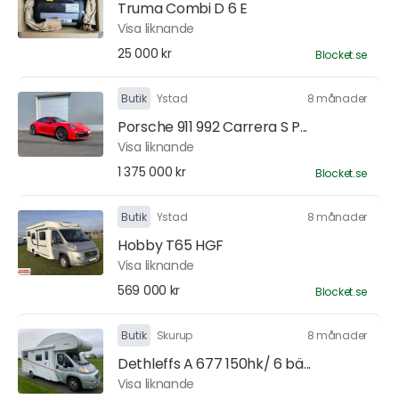
Truma Combi D 6 E
Visa liknande
25 000 kr
Blocket.se
Butik
Ystad
8 månader
Porsche 911 992 Carrera S P...
Visa liknande
1 375 000 kr
Blocket.se
Butik
Ystad
8 månader
Hobby T65 HGF
Visa liknande
569 000 kr
Blocket.se
Butik
Skurup
8 månader
Dethleffs A 677 150hk/ 6 bä...
Visa liknande