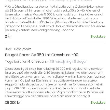
Vi är två trevliga, lugna, ekonomiskt stabila och städade tjejkompisar
på 28 år som vill hyra en mindre husbil vecka 30, sön-lör eller enligt
överenskommelse. Maxpris 5 000 kr och husbil som inte kräver annat
än B-körkort utfärdat efter 1996. Vi letar främst efter en husbil som
hämtas i Skåne/Halland/Göteborg/Västergötlandstrakten! Återkom
jättegärna till oss per e-post om du har vad vi letar efter och för vidare
personlig kontakt! Med vänlig hälsning Johanna
0 kr
Blocket.se
Bilar
·
Hässleholm
Peugot Boxer Gv 350 Lht Crossbuss -00
Togs bort för 14 år sedan
-
Till försäljning i 6 dagar
Crossbuss i gott skick, har rullat typ 29 000 mil, regelbundna servicar
är gjorda på bilen och där är få ägare, ny kylare, nya dämpare fram,
nya fjädertorn, nya remmar, nya hjullager + mkt mkt mer som jag inte
kommer ihåg just nu. Där finns elhissar,dieselvärmare, ac, stereo,
eluppvärmda elspeglar och säkert mycket mer för denna skönhet vill
jag ha 39 000:- svenska kontanta riksdaler och jag är absolut inte
intresserad av att exportera eller ha några mailkompisar. Ps man kan
säkert bygga om den till husbil också om man är händig ;)
39 000 kr
Blocket.se