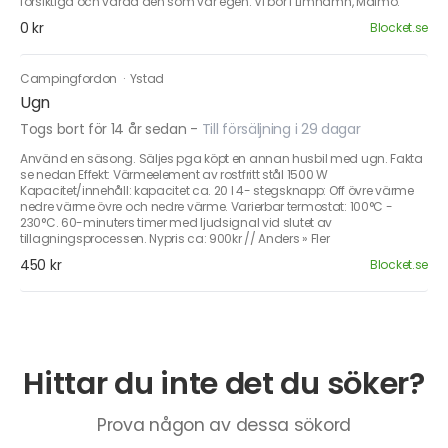
försiktiga och vårda den som vår egen. Vi bor i Limhamn, Malmö.
0 kr
Blocket.se
Campingfordon
·
Ystad
Ugn
Togs bort för 14 år sedan
-
Till försäljning i 29 dagar
Använd en säsong. Säljes pga köpt en annan husbil med ugn. Fakta
se nedan Effekt: Värmeelement av rostfritt stål 1500 W
Kapacitet/innehåll: kapacitet ca. 20 l 4- stegsknapp: Off övre värme
nedre värme övre och nedre värme. Varierbar termostat: 100°C -
230°C. 60-minuters timer med ljudsignal vid slutet av
tillagningsprocessen. Nypris ca: 900kr // Anders » Fler
450 kr
Blocket.se
Hittar du inte det du söker?
Prova någon av dessa sökord