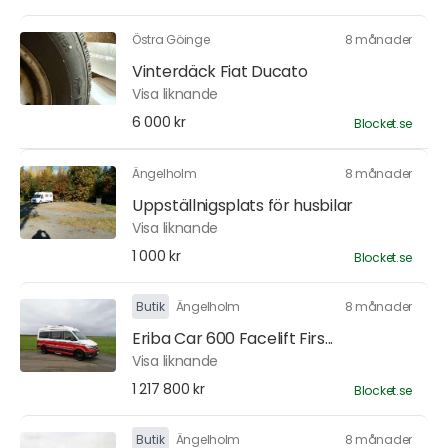
Östra Göinge
8 månader
Vinterdäck Fiat Ducato
Visa liknande
6 000 kr
Blocket.se
Ängelholm
8 månader
Uppställnigsplats för husbilar
Visa liknande
1 000 kr
Blocket.se
Butik
Ängelholm
8 månader
Eriba Car 600 Facelift Firs...
Visa liknande
1 217 800 kr
Blocket.se
Butik
Ängelholm
8 månader