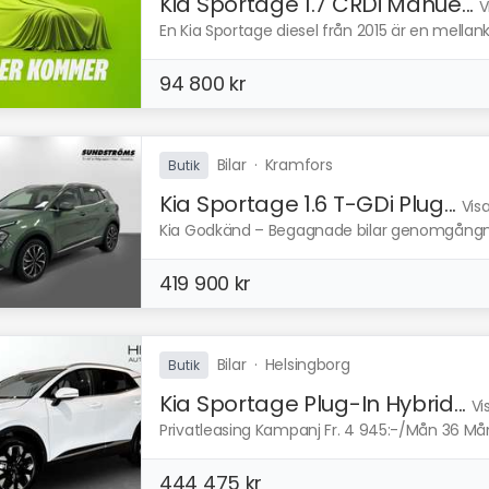
Kia Sportage 1.7 CRDi Manue...
V
En Kia Sportage diesel från 2015 är en mellankla
94 800 kr
Bilar
·
Kramfors
Butik
Kia Sportage 1.6 T-GDi Plug...
Vis
Kia Godkänd – Begagnade bilar genomgångna 
419 900 kr
Bilar
·
Helsingborg
Butik
Kia Sportage Plug-In Hybrid...
Vi
Privatleasing Kampanj Fr. 4 945:-/Mån 36 Mån 1
444 475 kr