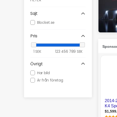
FILTER
Sajt
Blocket.se
Pris
1
SEK
123 456 789
SEK
Övrigt
Har bild
Är från företag