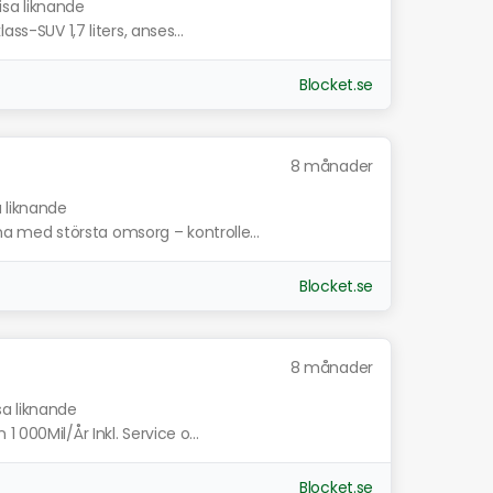
isa liknande
ss-SUV 1,7 liters, anses...
Blocket.se
8 månader
a liknande
med största omsorg – kontrolle...
Blocket.se
8 månader
sa liknande
 000Mil/År Inkl. Service o...
Blocket.se