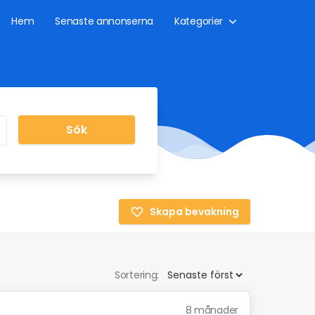
Hem
Senaste annonserna
Kategorier
Sök
Skapa bevakning
Sortering:
8 månader