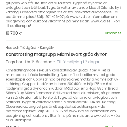
gruppen kan stå ute utan att bli förstörd. Tyget på dynorna är
avtagbart och tvättbart. Tyget är vattenavisande. Modell Orlando Ny i
kartong. Observera att angivet pris är ett uppskattat auktionspris - du
bestämmer priset! Säljs 2011-06-07 på www.kvd.se, information om
budgivning och auktionsvillkor finns på hemsidan. www.kvd.se - köp
till auktionspris!
18 700 kr
Blocket.se
Hus och Trädgård
·
Kungälv
Konstrotting matgrupp Miami svart gråa dynor
Togs bort för 15 år sedan
-
Till försäljning i 7 dagar
Konstrottingmöbel i exklusiv konstrotting av Quato-fiber, vilket är
marknadens bästa konstrotting. Quato-fiber besitter mycket goda
egenskaper och uppvisar hög beständighet mot kyla, värme och uv-
strålning. Gruppen består av 1st bord 200x100cm höjd 75cm 6 st
fotöljer inkl gråa dynor och kuddar. Mått fotöljerna Höjd 88cm Bredd
58cm Djup 60cm Stommen är tillverkad helt i aluminium, så gruppen
kan stå ute utan att bli förstörd. Tyget på dynorna är avtagbart och
tvättbart. Tyget är vattenavisande. Modell Miami 3004 Ny i Kartong.
Observera att angivet pris är ett uppskattat auktionspris - du
bestämmer priset! Säljs 2011-06-15 på www.kvd.se, information om
budgivning och auktionsvillkor finns på hemsidan. www.kvd.se - köp
till auktionspris!