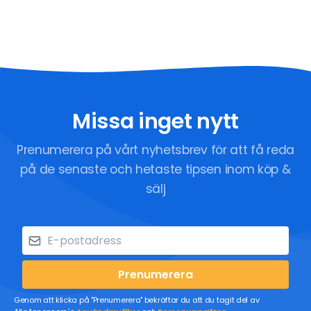
Missa inget nytt
Prenumerera på vårt nyhetsbrev för att få reda
på de senaste och hetaste tipsen inom köp &
sälj
Prenumerera
Genom att klicka på "Prenumerera" bekräftar du att du tagit del av