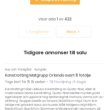
Visar sida
1
av
422
Föregående
Nästa
Tidigare annonser till salu
Hus och Trädgård
·
Kungälv
Konstrotting Matgrupp Orlando svart 8 fotölje
Togs bort för 15 år sedan
-
Till försäljning i 6 dagar
Konstrottingmöbel i exklusiv konstrotting av Quato-fiber, vilket är
marknadens bästa konstrotting. Quato-fiber besitter mycket goda
egenskaper och uppvisar hög beständighet mot kyla, värme och uv-
strålning. Gruppen består av 1st bord 240x100cm höjd 74cm 8 st
fotöljer inkl gräddvit dyna och kudde. Mått fotöljerna Höjd 88cm
Bredd 60cm Djup 60cm Stommen är tillverkad helt i aluminium, så