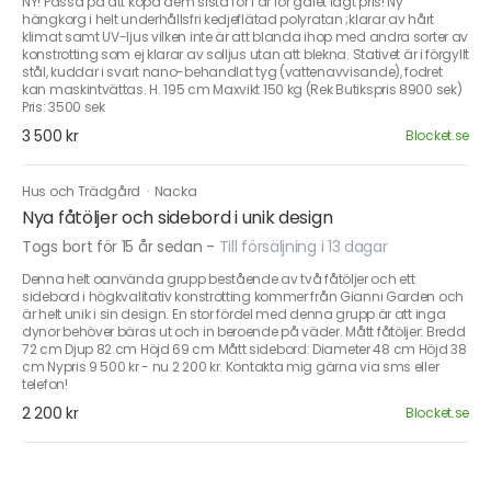
NY! Passa på att köpa dem sista för i år för galet lågt pris! Ny
hängkorg i helt underhållsfri kedjeflätad polyratan ;klarar av hårt
klimat samt UV-ljus vilken inte är att blanda ihop med andra sorter av
konstrotting som ej klarar av solljus utan att blekna. Stativet är i förgyllt
stål, kuddar i svart nano-behandlat tyg (vattenavvisande), fodret
kan maskintvättas. H. 195 cm Maxvikt 150 kg (Rek Butikspris 8900 sek)
Pris: 3500 sek
3 500 kr
Blocket.se
Hus och Trädgård
·
Nacka
Nya fåtöljer och sidebord i unik design
Togs bort för 15 år sedan
-
Till försäljning i 13 dagar
Denna helt oanvända grupp bestående av två fåtöljer och ett
sidebord i högkvalitativ konstrotting kommer från Gianni Garden och
är helt unik i sin design. En stor fördel med denna grupp är att inga
dynor behöver bäras ut och in beroende på väder. Mått fåtöljer: Bredd
72 cm Djup 82 cm Höjd 69 cm Mått sidebord: Diameter 48 cm Höjd 38
cm Nypris 9 500 kr - nu 2 200 kr. Kontakta mig gärna via sms eller
telefon!
2 200 kr
Blocket.se