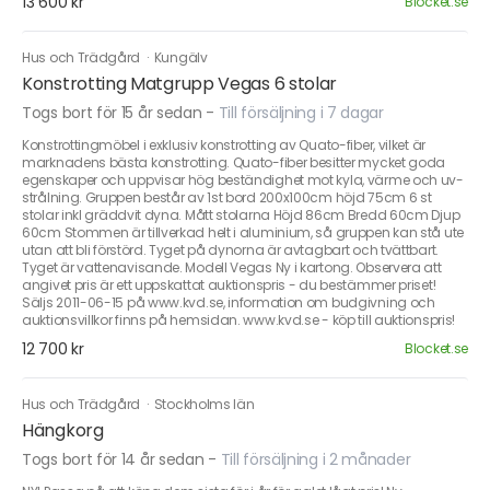
13 600 kr
Blocket.se
Hus och Trädgård
·
Kungälv
Konstrotting Matgrupp Vegas 6 stolar
Togs bort för 15 år sedan
-
Till försäljning i 7 dagar
Konstrottingmöbel i exklusiv konstrotting av Quato-fiber, vilket är
marknadens bästa konstrotting. Quato-fiber besitter mycket goda
egenskaper och uppvisar hög beständighet mot kyla, värme och uv-
strålning. Gruppen består av 1st bord 200x100cm höjd 75cm 6 st
stolar inkl gräddvit dyna. Mått stolarna Höjd 86cm Bredd 60cm Djup
60cm Stommen är tillverkad helt i aluminium, så gruppen kan stå ute
utan att bli förstörd. Tyget på dynorna är avtagbart och tvättbart.
Tyget är vattenavisande. Modell Vegas Ny i kartong. Observera att
angivet pris är ett uppskattat auktionspris - du bestämmer priset!
Säljs 2011-06-15 på www.kvd.se, information om budgivning och
auktionsvillkor finns på hemsidan. www.kvd.se - köp till auktionspris!
12 700 kr
Blocket.se
Hus och Trädgård
·
Stockholms län
Hängkorg
Togs bort för 14 år sedan
-
Till försäljning i 2 månader