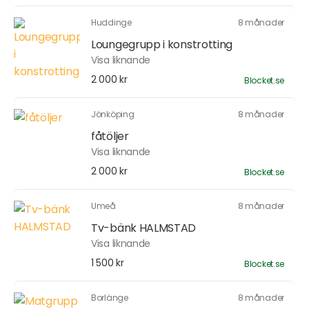
Huddinge
8 månader
Loungegrupp i konstrotting
Visa liknande
2 000 kr
Blocket.se
Jönköping
8 månader
fåtöljer
Visa liknande
2 000 kr
Blocket.se
Umeå
8 månader
Tv-bänk HALMSTAD
Visa liknande
1 500 kr
Blocket.se
Borlänge
8 månader