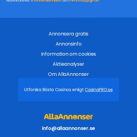
AllaAnnonsers´s
Användarvillkor
och
Personuppgifter
Annonsera gratis
Annonsinfo
Information om cookies
Aktieanalyser
Om AllaAnnonser
Utforska Bästa Casinos enligt
CasinoPRO.se
info@allaannonser.se