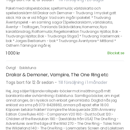
Paket med rollspelsböcker, spelformulär, världskarta och
spelledarskärm till Drakar och Demoner - Trudvang. I mycket gott
skick. Hör av er vid frågor. Vad som ingår i paketet: * Trudvang
Äventyrspelet - en samling sagor (Spelledarskärm, världskarta,
Äventyr - Trolltagen, Tronlands Sköldväktare, Hornemor, Nya
karaktärsdrag, Rollformulär, Regelkorrektion Trudvangs Hjältar, Bok -
Trudvangs Hjältar, Bok - Trudvangs Stigar) * Trudvang Vastermark -
bok * Jorges Bestiarium - bok * Trudvangs Äventyrare * Mittland *
Osthem Tärningar ingår ej.
1 000 kr
Blocket.se
Övrigt
·
Eskilstuna
Drakar & Demoner, Vampire, The One Ring etc
Togs bort för 12 år sedan
-
Till försäljning i 1 månader
Hej, Jag säljer följande rollspels-böcker mot insättning på mitt
bankkonto eller avhämtning i Eskilstuna. Samtliga böcker, om inget
annat anges, är i nyskick och enbart genomlästa. Dagtid nås jag
enklast via sms på 073-8428863, annars på epost efter 18.00.
Köparen betalar frakten! Vampire the Masquerade 20th Anniversy
Edition Core Rules 400:- Companion V20 160:- Dust to Dust 120:-
Children of the Revolution 190:- (beställda från USA) The One Ring -
Adventures over the Edge of the Wild 270:- The One Ring - Tales from
the Wilderland 140:- The One Ring - Loremasters Screen and Laketown