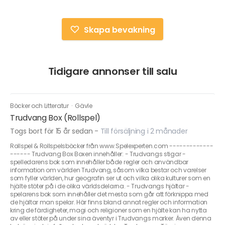
Skapa bevakning
Tidigare annonser till salu
Böcker och Litteratur
·
Gävle
Trudvang Box (Rollspel)
Togs bort för 15 år sedan
-
Till försäljning i 2 månader
Rollspel & Rollspelsböcker från www.Spelexperten.com -------------
------ Trudvang Box Boxen innehåller: - Trudvangs stigar -
spelledarens bok som innehåller både regler och användbar
information om världen Trudvang, såsom vilka bestar och varelser
som fyller världen, hur geografin ser ut och vilka olika kulturer som en
hjälte stöter på i de olika världsdelarna. - Trudvangs hjältar -
spelarens bok som innehåller det mesta som går att förknippa med
de hjältar man spelar. Här finns bland annat regler och information
kring de färdigheter, magi och religioner som en hjälte kan ha nytta
av eller stöter på under sina äventyr i Trudvangs marker. Även denna