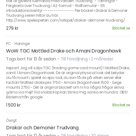
bok är givetvis fullmatad med världen Trudvang. - Tärningar -
Färgkarta över Trudvang i A2-format - Rollformulär - Ett
introduktionsäventyr --------------- Fler böcker i Drakar & Demoner
Trudvang serien hittar du här:
http://www.spelexperten.com/rollspel/drakar-demoner-trudvang/
279 kr
Blocket.se
PC
·
Haninge
WoW TGC Mottled Drake och Amani Dragonhawk
Togs bort för 13 år sedan
-
Till försäljning i 2 månader
Hejsan! Jag vill sälja TGC (trading game card mount) 1 Mottled Drake,
samt 1 Amani Dragonhawk. De är original physical look det betyder
du få mount i spelet so epic loot, du kan få de på vilken server eller
faction! Mottled drake pris 1750:- Amani Dragonhawk 1500:- bege
mounts 2750:- Det är original blocket! om ni ha några frågor skriva
gärna via mejl! Vid snabb köp kan tänka mig sanka en hundra. OBS!
Bilderna från google.
1 500 kr
Blocket.se
Övrigt
Drakar och Demoner Trudvang
Togs bort för 12 år sedan
-
Till försäljning i 20 dagar