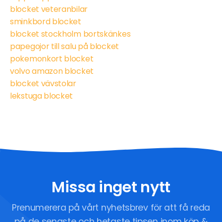
blocket veteranbilar
sminkbord blocket
blocket stockholm bortskänkes
papegojor till salu på blocket
pokemonkort blocket
volvo amazon blocket
blocket vävstolar
lekstuga blocket
Missa inget nytt
Prenumerera på vårt nyhetsbrev för att få reda
på de senaste och hetaste tipsen inom köp &