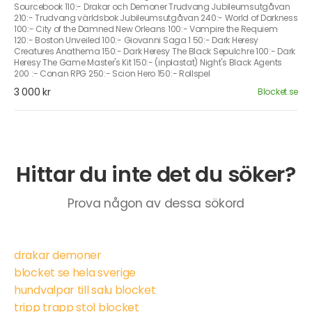
Sourcebook 110:- Drakar och Demoner Trudvang Jubileumsutgåvan
210:- Trudvang världsbok Jubileumsutgåvan 240:- World of Darkness
100:- City of the Damned New Orleans 100:- Vampire the Requiem
120:- Boston Unveiled 100:- Giovanni Saga 1 50:- Dark Heresy
Creatures Anathema 150:- Dark Heresy The Black Sepulchre 100:- Dark
Heresy The Game Master's Kit 150:- (inplastat) Night's Black Agents
200 :- Conan RPG 250:- Scion Hero 150:- Rollspel
3 000 kr
Blocket.se
Hittar du inte det du söker?
Prova någon av dessa sökord
drakar demoner
blocket se hela sverige
hundvalpar till salu blocket
tripp trapp stol blocket