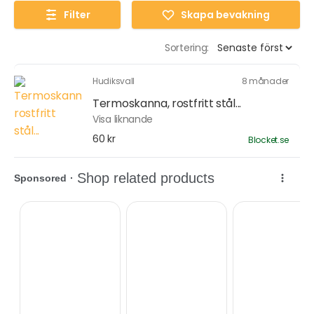
Filter
Skapa bevakning
Sortering:
Hudiksvall
8 månader
Termoskanna, rostfritt stål...
Visa liknande
60 kr
Blocket.se