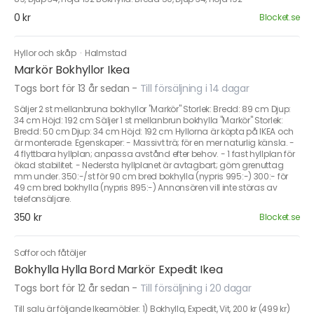
0 kr
Blocket.se
Hyllor och skåp
·
Halmstad
Markör Bokhyllor Ikea
Togs bort för 13 år sedan
-
Till försäljning i 14 dagar
Säljer 2 st mellanbruna bokhyllor "Markör" Storlek: Bredd: 89 cm Djup:
34 cm Höjd: 192 cm Säljer 1 st mellanbrun bokhylla "Markör" Storlek:
Bredd: 50 cm Djup: 34 cm Höjd: 192 cm Hyllorna är köpta på IKEA och
är monterade. Egenskaper: - Massivt trä; för en mer naturlig känsla. -
4 flyttbara hyllplan; anpassa avstånd efter behov. - 1 fast hyllplan för
ökad stabilitet. - Nedersta hyllplanet är avtagbart; göm grenuttag
mm under. 350:-/st för 90 cm bred bokhylla (nypris 995:-) 300:- för
49 cm bred bokhylla (nypris 895:-) Annonsören vill inte störas av
telefonsäljare.
350 kr
Blocket.se
Soffor och fåtöljer
Bokhylla Hylla Bord Markör Expedit Ikea
Togs bort för 12 år sedan
-
Till försäljning i 20 dagar
Till salu är följande Ikeamöbler: 1) Bokhylla, Expedit, Vit, 200 kr (499 kr)