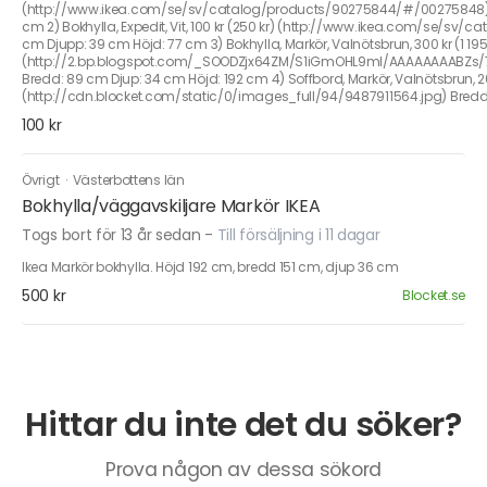
(http://www.ikea.com/se/sv/catalog/products/90275844/#/00275848) B
cm 2) Bokhylla, Expedit, Vit, 100 kr (250 kr) (http://www.ikea.com/se/sv/
cm Djupp: 39 cm Höjd: 77 cm 3) Bokhylla, Markör, Valnötsbrun, 300 kr (1 195
(http://2.bp.blogspot.com/_SOODZjx64ZM/S1iGmOHL9mI/AAAAAAAABZs/
Bredd: 89 cm Djup: 34 cm Höjd: 192 cm 4) Soffbord, Markör, Valnötsbrun, 2
(http://cdn.blocket.com/static/0/images_full/94/9487911564.jpg) Bredd
100 kr
Övrigt
·
Västerbottens län
Bokhylla/väggavskiljare Markör IKEA
Togs bort för 13 år sedan
-
Till försäljning i 11 dagar
Ikea Markör bokhylla. Höjd 192 cm, bredd 151 cm, djup 36 cm
500 kr
Blocket.se
Hittar du inte det du söker?
Prova någon av dessa sökord