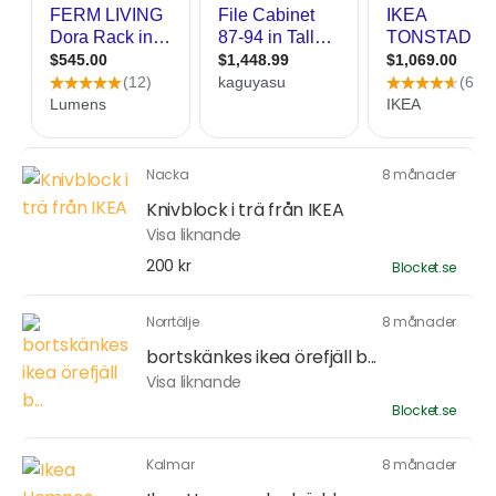
Nacka
8 månader
Knivblock i trä från IKEA
Visa liknande
200 kr
Blocket.se
Norrtälje
8 månader
bortskänkes ikea örefjäll b...
Visa liknande
Blocket.se
Kalmar
8 månader