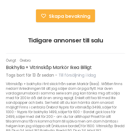
Skapa bevakning
Tidigare annonser till salu
Övrigt
·
Örebro
Bokhylla + Vitrinskåp Markör Ikea Billigt
Togs bort för 13 år sedan
-
Till försäljning i Idag
Vitrinskåp + bokhylla i fint skick från serien Markör (Ikea).. Måtten finns
nedan! Anledningen till att jag säljer dom är pga flytt. Har även
vardagsrumsbord i samma serie som jag kan tänka mig att sälja
med för 200 kr då det är en aning repigt. Enkelt att fixa till med lite
sandpapper och bets. Ser helst att du kan hämta dom snarast
möjligt! Finns i centrala Örebro! Nypris för vitrinskåp 3499, säljer för
1000:- Nypris för bokhylla 1499, säljer för 600:- Bordet gick loss för
2499, säljer med det för 200:- om du tar alltihopa! Priset för allt
tillsammans får ni komma fram till själva men om dom hämtas i
helgen kan jag släppa allt (inklusive bordet) för 1600. Vitrinskåp: Bredd
89, Djup 34, Höjd 192 Bokhylla: Bredd 50, Djup 34, Höjd 192