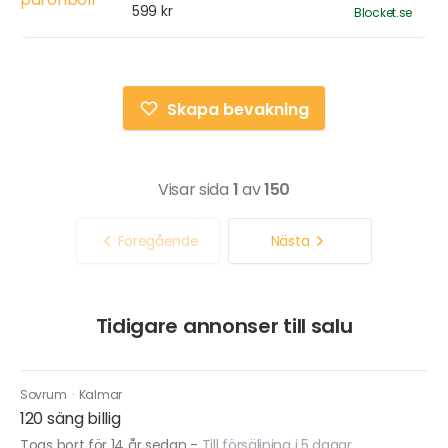
599 kr
Blocket.se
Skapa bevakning
Visar sida
1
av
150
Föregående
Nästa
Tidigare annonser till salu
Sovrum
·
Kalmar
120 säng billig
Togs bort för 14 år sedan
-
Till försäljning i 5 dagar