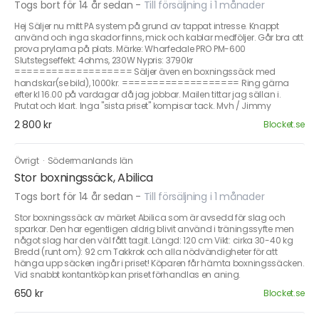
Togs bort för 14 år sedan
-
Till försäljning i 1 månader
Hej Säljer nu mitt PA system på grund av tappat intresse. Knappt
använd och inga skador finns, mick och kablar medföljer. Går bra att
prova prylarna på plats. Märke: Wharfedale PRO PM-600
Slutstegseffekt: 4ohms, 230W Nypris: 3790kr
=================== Säljer även en boxningssäck med
handskar(se bild), 1000kr. =================== Ring gärna
efter kl 16.00 på vardagar då jag jobbar. Mailen tittar jag sällan i.
Prutat och klart. Inga "sista priset" kompisar tack. Mvh / Jimmy
2 800 kr
Blocket.se
Övrigt
·
Södermanlands län
Stor boxningssäck, Abilica
Togs bort för 14 år sedan
-
Till försäljning i 1 månader
Stor boxningssäck av märket Abilica som är avsedd för slag och
sparkar. Den har egentligen aldrig blivit använd i träningssyfte men
något slag har den väl fått tagit. Längd: 120 cm Vikt: cirka 30-40 kg
Bredd (runt om): 92 cm Takkrok och alla nödvändigheter för att
hänga upp säcken ingår i priset! Köparen får hämta boxningssäcken.
Vid snabbt kontantköp kan priset förhandlas en aning.
650 kr
Blocket.se