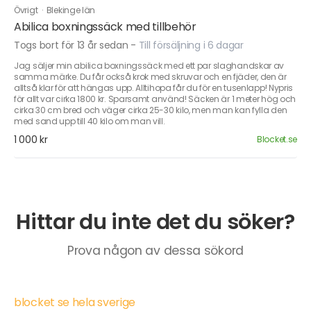
Övrigt
·
Blekinge län
Abilica boxningssäck med tillbehör
Togs bort för 13 år sedan
-
Till försäljning i 6 dagar
Jag säljer min abilica boxningssäck med ett par slaghandskar av
samma märke. Du får också krok med skruvar och en fjäder, den är
alltså klar för att hängas upp. Alltihopa får du för en tusenlapp! Nypris
för allt var cirka 1800 kr. Sparsamt använd! Säcken är 1 meter hög och
cirka 30 cm bred och väger cirka 25-30 kilo, men man kan fylla den
med sand upp till 40 kilo om man vill.
1 000 kr
Blocket.se
Hittar du inte det du söker?
Prova någon av dessa sökord
blocket se hela sverige