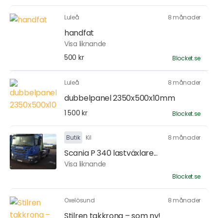
Luleå
8 månader
handfat
Visa liknande
500 kr
Blocket.se
Luleå
8 månader
dubbelpanel 2350x500x10mm
1 500 kr
Blocket.se
Butik
Kil
8 månader
Scania P 340 lastväxlare...
Visa liknande
Blocket.se
Oxelösund
8 månader
Stilren takkrona – som ny!