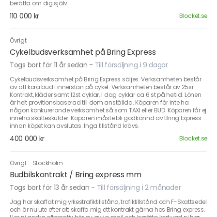
berätta om dig själv.
110 000 kr
Blocket.se
Övrigt
Cykelbudsverksamhet på Bring Express
Togs bort för 11 år sedan
-
Till försäljning i 9 dagar
Cykelbudsverksamhet på Bring Express säljes. Verksamheten består
av att köra bud i innerstan på cykel. Verksamheten består av 25sr
Kontrakt, kläder samt 12st cyklar. I dag cyklar ca 6 st på heltid. Lönen
är helt provitionsbaserad till dom anställda. Köparen får inte ha
någon konkurerande verksamhet så som TAXI eller BUD. Köparen får ej
inneha skatteskulder. Köparen måste bli godkännd av Bring Express
innan köpet kan avslutas. Inga tillstånd krävs.
400 000 kr
Blocket.se
Övrigt
·
Stockholm
Budbilskontrakt / Bring express mm
Togs bort för 13 år sedan
-
Till försäljning i 2 månader
Jag har skaffat mig yrkestrafiktillstånd, trafiktillstånd och F-Skattsedel
och är nu ute efter att skaffa mig ett kontrakt gärna hos Bring express.