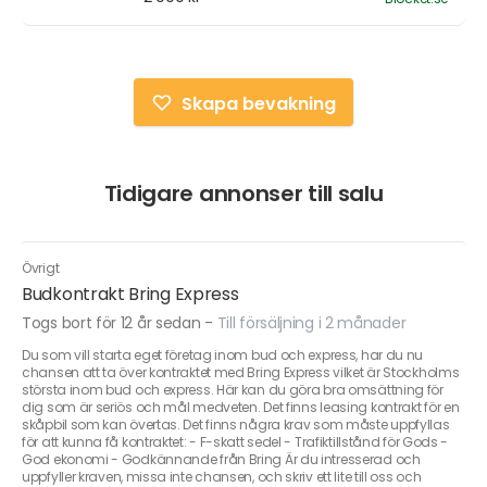
Skapa bevakning
Tidigare annonser till salu
Övrigt
Budkontrakt Bring Express
Togs bort för 12 år sedan
-
Till försäljning i 2 månader
Du som vill starta eget företag inom bud och express, har du nu
chansen att ta över kontraktet med Bring Express vilket är Stockholms
största inom bud och express. Här kan du göra bra omsättning för
dig som är seriös och mål medveten. Det finns leasing kontrakt för en
skåpbil som kan övertas. Det finns några krav som måste uppfyllas
för att kunna få kontraktet: - F-skatt sedel - Trafiktillstånd för Gods -
God ekonomi - Godkännande från Bring Är du intresserad och
uppfyller kraven, missa inte chansen, och skriv ett lite till oss och