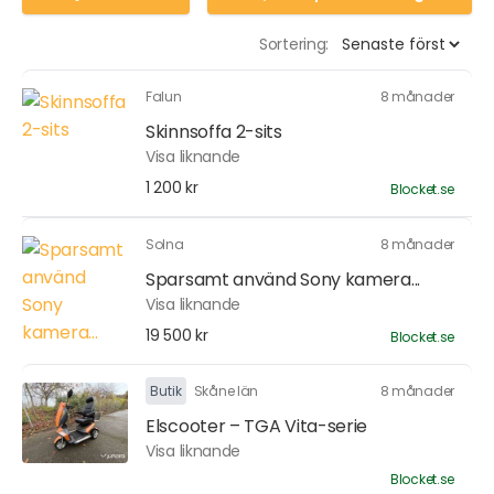
Sortering:
Falun
8 månader
Skinnsoffa 2-sits
Visa liknande
1 200 kr
Blocket.se
Solna
8 månader
Sparsamt använd Sony kamera...
Visa liknande
19 500 kr
Blocket.se
Butik
Skåne län
8 månader
Elscooter – TGA Vita-serie
Visa liknande
Blocket.se