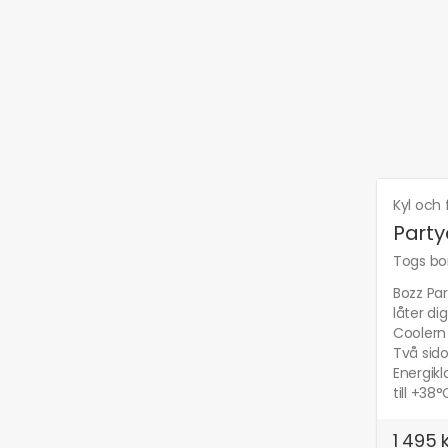
Kyl och 
Party
Togs bor
Bozz Par
låter di
Coolern 
Två sido
Energikl
till +3
1 495 