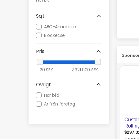
FILTER
Sajt
ABC-Annons.se
Blocket.se
Pris
20
SEK
2 321 000
SEK
Övrigt
Har bild
Är från företag