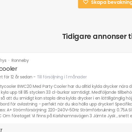
Skapa bevaknin
Tidigare annonser ti
frys
·
Ronneby
cooler
t för 12 år sedan
-
Till försäljning i 1 månader
tycooler BWC20 Med Party Cooler har du alltid kylda drycker nära dig
g kyla upp till 85 stycken 33 cl-burkar samtidigt. Medföljande tillbeh
så att du smidigt kan stapla dina kylda drycker i en lättillgänglig h
bord för avlastning - perfekt när du ska hälla upp drycker! Specifik
ass: A+ Strömförsörjning: 220-240V~50Hz Strömförbrukning: 0.75A Sl
8°C Om företaget Vi finns på Karlshamnsvägen 3 Jämte Jysk , snett
kr