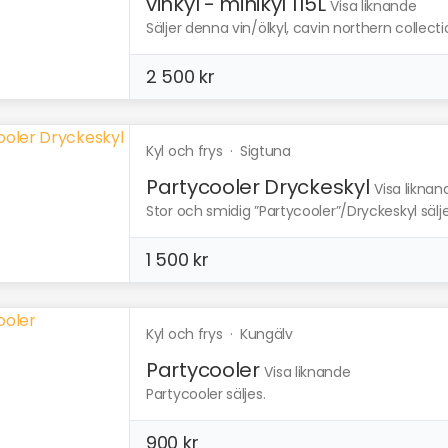
vinkyl - minikyl 115L
Visa liknande
Säljer denna vin/ölkyl, cavin northern collecti
2 500 kr
Kyl och frys
·
Sigtuna
Partycooler Dryckeskyl
Visa liknan
Stor och smidig ”Partycooler”/Dryckeskyl säljes, 
1 500 kr
Kyl och frys
·
Kungälv
Partycooler
Visa liknande
Partycooler säljes.
900 kr