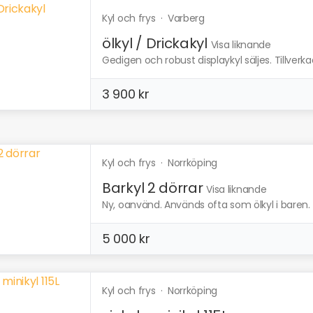
Kyl och frys
·
Varberg
ölkyl / Drickakyl
Visa liknande
Gedigen och robust displaykyl säljes. Tillver
3 900 kr
Kyl och frys
·
Norrköping
Barkyl 2 dörrar
Visa liknande
Ny, oanvänd. Används ofta som ölkyl i baren. 
5 000 kr
Kyl och frys
·
Norrköping