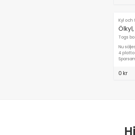
Kyl och 
Ölkyl,
Togs bor
Nu sälje
4 platto
Sparsamt
0 kr
H