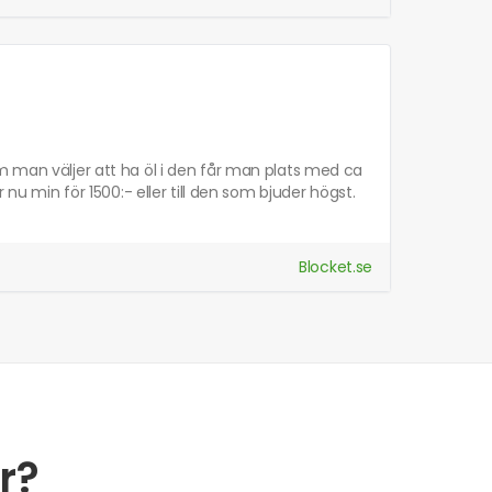
m man väljer att ha öl i den får man plats med ca
 nu min för 1500:- eller till den som bjuder högst.
Blocket.se
r?