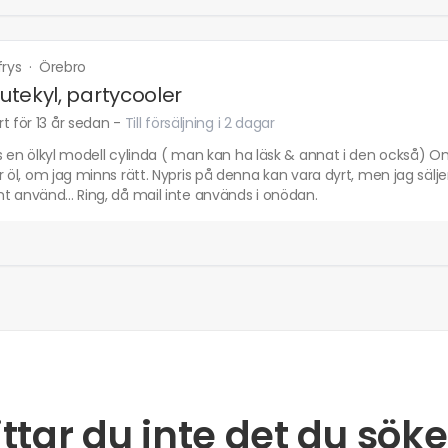
frys
·
Örebro
 utekyl, partycooler
t för 13 år sedan
-
Till försäljning i 2 dagar
s en ölkyl modell cylinda ( man kan ha läsk & annat i den också) O
r öl, om jag minns rätt. Nypris på denna kan vara dyrt, men jag säljer
 använd... Ring, då mail inte används i onödan.
ittar du inte det du söke