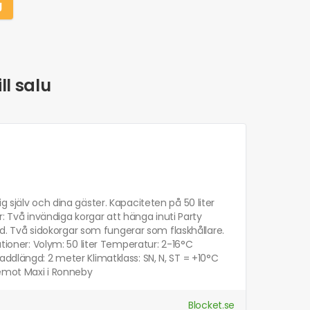
g
ll salu
 själv och dina gäster. Kapaciteten på 50 liter
ör: Två invändiga korgar att hänga inuti Party
öjd. Två sidokorgar som fungerar som flaskhållare.
ationer: Volym: 50 liter Temperatur: 2-16°C
addlängd: 2 meter Klimatklass: SN, N, ST = +10°C
 emot Maxi i Ronneby
Blocket.se