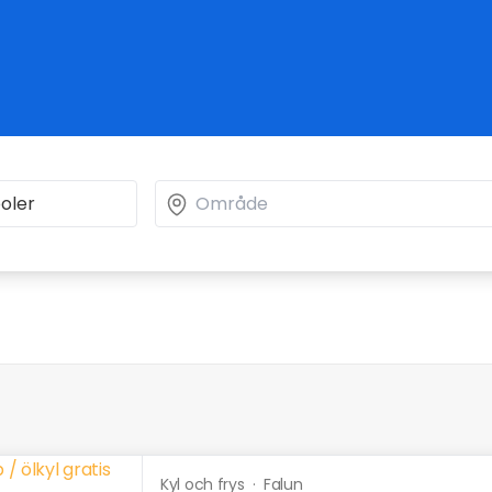
Kyl och frys
·
Falun