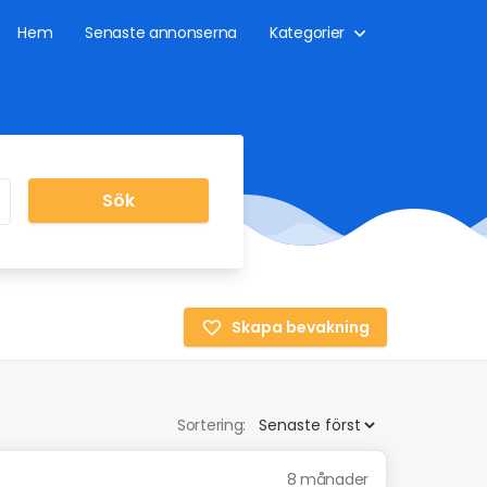
Hem
Senaste annonserna
Kategorier
Sök
Skapa bevakning
Sortering:
8 månader