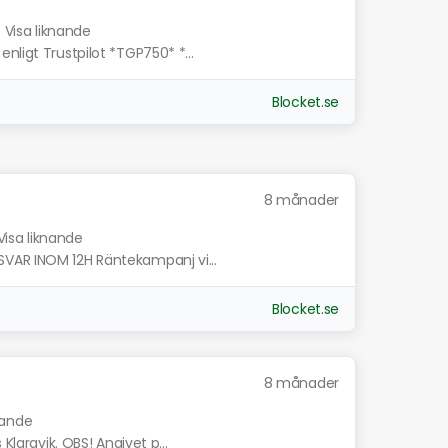
Visa liknande
nligt Trustpilot *TGP750* *...
Blocket.se
8 månader
Visa liknande
VAR INOM 12H Räntekampanj vi...
Blocket.se
8 månader
nande
Klaravik. OBS! Angivet p...