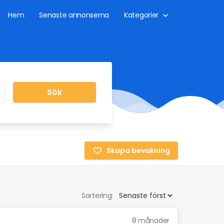
Hem
Senaste annonserna
Kategorier
Sök
Skapa bevakning
Sortering:
8 månader