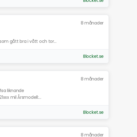
Blocket.se
8 månader
e
om gått bra i vått och tor...
Blocket.se
8 månader
isa liknande
21xxx mil Årsmodell:...
Blocket.se
8 månader