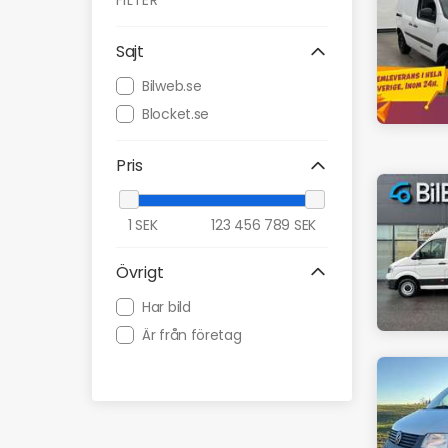
FILTER
Sajt
Bilweb.se
Blocket.se
Pris
1
SEK
123 456 789
SEK
Övrigt
Har bild
Är från företag