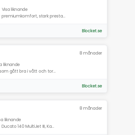
.
Visa liknande
 premiumkomfort, stark presta...
Blocket.se
8 månader
a liknande
om gått bra i vått och tor...
Blocket.se
8 månader
sa liknande
cato 140 MultiJet III, Ka...