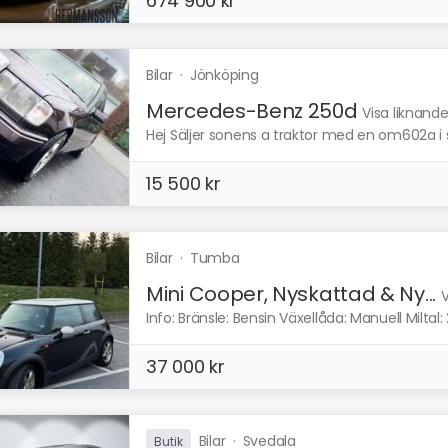
674 900 kr
Bilar
·
Jönköping
Mercedes-Benz 250d
Visa liknand
Hej Säljer sonens a traktor med en om602a i s
15 500 kr
Bilar
·
Tumba
Mini Cooper, Nyskattad & Ny...
V
Info: Bränsle: Bensin Växellåda: Manuell Miltal: 
37 000 kr
Bilar
·
Svedala
Butik