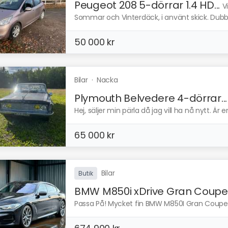
Peugeot 208 5-dörrar 1.4 HD...
V
Sommar och Vinterdäck, i använt skick. Dubbl
50 000 kr
Bilar
·
Nacka
Plymouth Belvedere 4-dörrar...
Hej, säljer min pärla då jag vill ha nå nytt. Är 
65 000 kr
Bilar
Butik
BMW M850i xDrive Gran Coupe.
Passa På! Mycket fin BMW M850I Gran Coupe dir