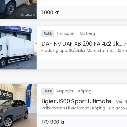
1 000 kr
Transport
·
Varberg
Butik
DAF Ny DAF XB 290 FA 4x2 sk...
Vi
Produktgrupp: Skåpbilar Mätarställning: 100 km
Mopeder
·
Köping
Butik
Ligier JS60 Sport Ultimate...
Visa 
Välkommen till VMfordon i Köping - en av Sveri
179 900 kr