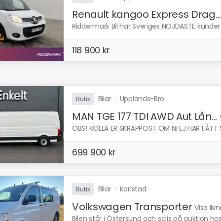
Renault kangoo Express Drag...
Riddermark Bil har Sveriges NÖJDASTE kunder e
118 900 kr
Bilar
·
Upplands-Bro
Butik
MAN TGE 177 TDI AWD Aut Lån...
OBS! KOLLA ER SKRÄPPOST OM NI EJ HAR FÅTT S
699 900 kr
Bilar
·
Karlstad
Butik
Volkswagen Transporter
Visa lik
Bilen står i Östersund och säljs på auktion hos 