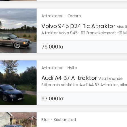
A-traktorer
·
Örebro
Volvo 945 D24 Tic A traktor
Visa 
A traktor Volvo 945- 92 Frankrikeimport -21 M
79 000 kr
A-traktorer
·
Hylte
Audi A4 B7 A-traktor
Visa liknande
Säljer min välskötta Audi A4 B7 A-traktor, bile
67 000 kr
Bilar
·
Kristianstad