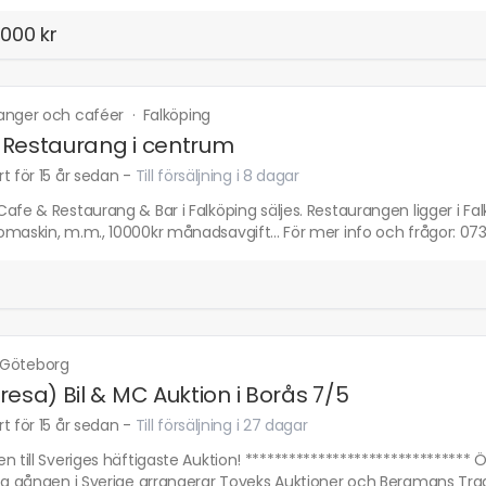
000 kr
anger och caféer
·
Falköping
Restaurang i centrum
t för 15 år sedan
-
Till försäljning i 8 dagar
afe & Restaurang & Bar i Falköping säljes. Restaurangen ligger i Falk
omaskin, m.m., 10000kr månadsavgift... För mer info och frågor: 0
Göteborg
resa) Bil & MC Auktion i Borås 7/5
t för 15 år sedan
-
Till försäljning i 27 dagar
n till Sveriges häftigaste Auktion! *******************************
sta gången i Sverige arrangerar Toveks Auktioner och Bergmans Trad