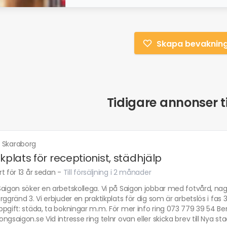
Skapa bevaknin
Tidigare annonser ti
·
Skaraborg
ikplats för receptionist, städhjälp
t för 13 år sedan
-
Till försäljning i 2 månader
aigon söker en arbetskollega. Vi på Saigon jobbar med fotvård, nag
rggränd 3. Vi erbjuder en praktikplats för dig som är arbetslös i fas 3
pgift: städa, ta bokningar m.m. För mer info ring 073 779 39 54 B
ngsaigon.se Vid intresse ring telnr ovan eller skicka brev till Nya stad