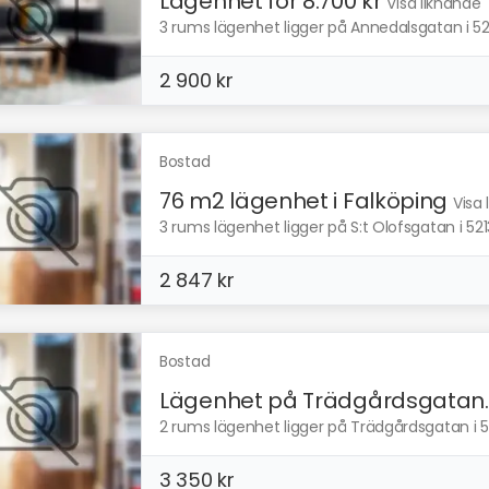
Lägenhet för 8.700 kr
Visa liknande
3 rums lägenhet ligger på Annedalsgatan i 521
2 900 kr
Bostad
76 m2 lägenhet i Falköping
Visa
3 rums lägenhet ligger på S:t Olofsgatan i 521
2 847 kr
Bostad
Lägenhet på Trädgårdsgatan..
2 rums lägenhet ligger på Trädgårdsgatan i 52
3 350 kr