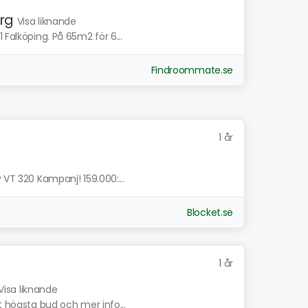
rg
Visa liknande
 Falköping. På 65m2 för 6...
Findroommate.se
1 år
 VT 320 Kampanj! 159.000:...
Blocket.se
1 år
Visa liknande
t högsta bud och mer info...