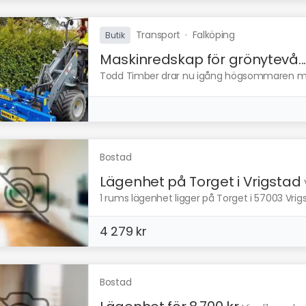
Transport
·
Falköping
Butik
Maskinredskap för grönytevå..
Todd Timber drar nu igång högsommaren med 
Bostad
Lägenhet på Torget i Vrigstad
1 rums lägenhet ligger på Torget i 57003 Vrigs
4 279 kr
Bostad