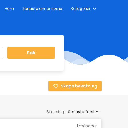
Hem
Senaste annonserna
Kategorier
Sök
Skapa bevakning
Sortering:
1 månader