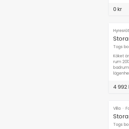
0 kr
Hyresrät
Stora
Togs bor
Köket är
rum 201
badrum 
lägenhet
4 992 
Villa
·
F
Stora
Togs bor