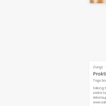
Övrigt
Prakt
Togs bor
Salong S
södra to
Arbetsup
www.salo