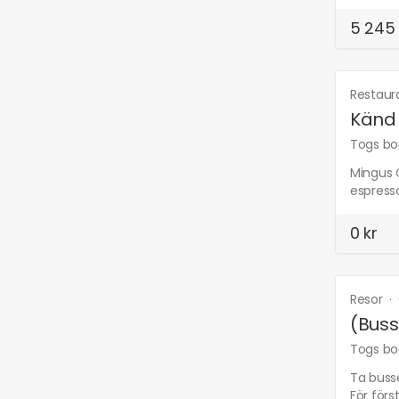
5 245 
Restaur
Känd 
Togs bor
Mingus C
espress
0 kr
Resor
·
(Buss
Togs bor
Ta busse
För för