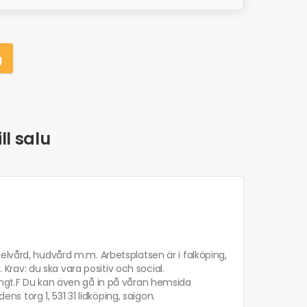
g
ll salu
elvård, hudvård m.m. Arbetsplatsen är i falköping,
. Krav: du ska vara positiv och social.
engt.F Du kan även gå in på våran hemsida
ens torg 1, 531 31 lidköping, saigon.