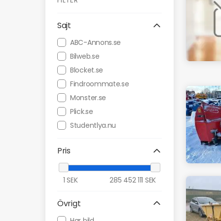
FILTER
Sajt
ABC-Annons.se
Bilweb.se
Blocket.se
Findroommate.se
Monster.se
Plick.se
Studentlya.nu
Pris
1
SEK
285 452 111
SEK
Övrigt
Har bild