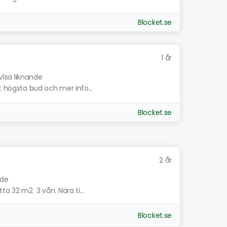
Blocket.se
1 år
Visa liknande
t högsta bud och mer info...
Blocket.se
2 år
nde
ta 32 m2 3 vån. Nära ti...
Blocket.se