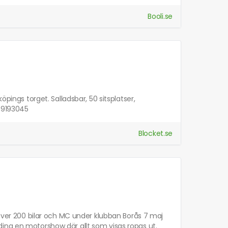
Booli.se
öpings torget. Salladsbar, 50 sitsplatser,
739193045
Blocket.se
 Över 200 bilar och MC under klubban Borås 7 maj
ing en motorshow där allt som visas ropas ut.