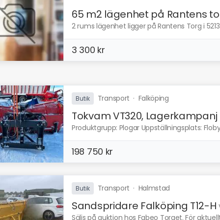
65 m2 lägenhet på Rantens to
2 rums lägenhet ligger på Rantens Torg i 52131
3 300 kr
Transport
·
Falköping
Butik
Tokvam VT320, Lagerkampanj
Produktgrupp: Plogar Uppställningsplats: Floby
198 750 kr
Transport
·
Halmstad
Butik
Sandspridare Falköping T12-H
Säljs på auktion hos Fabeo Torget. För aktuell