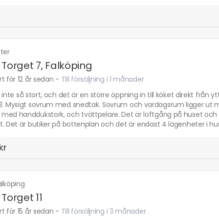
ter
 Torget 7, Falköping
t för 12 år sedan
-
Till försäljning i 1 månader
 inte så stort, och det är en större öppning in till köket direkt från
3. Mysigt sovrum med snedtak. Sovrum och vardagsrum ligger ut mo
med handdukstork, och tvättpelare. Det är loftgång på huset och d
. Det är butiker på bottenplan och det är endast 4 lägenheter i hu
kr
alköping
 Torget 11
t för 15 år sedan
-
Till försäljning i 3 månader