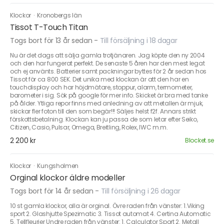
Klockor
·
Kronobergs län
Tissot T-Touch Titan
Togs bort för 13 år sedan
-
Till försäljning i 18 dagar
Nu är det dags att sälja gamla trotjänaren. Jag köpte den ny 2004
och den har fungerat perfekt. De senaste 5 åren har den mest legat
och ej använts. Batterier samt packningar byttes för 2 år sedan hos
Tissot för ca 800 SEK. Det unika med klockan är att den har en
touchdisplay och har höjdmätare, stoppur, alarm, termometer,
barometer i sig. Sök på google för mer info. Skicket är bra med tanke
på ålder. Ytliga repor finns med anledning av att metallen är mjuk,
skickar fler foton till den som begär!!! Säljes helst f2f. Annars strikt
förskottsbetalning. Klockan kan ju passa de som letar efter Seiko,
Citizen, Casio, Pulsar, Omega, Breitling, Rolex, IWC m.m.
2 200 kr
Blocket.se
Klockor
·
Kungsholmen
Orginal klockor äldre modeller
Togs bort för 14 år sedan
-
Till försäljning i 26 dagar
10 st gamla klockor, alla är orginal. Övre raden från vänster: 1.Viking
sport 2. Glashjutte Spezimatic 3. Tissot automat 4. Certina Automatic
5. Tellfleurier Undre raden från vänster: 1. Calculator Sport 2. Metall