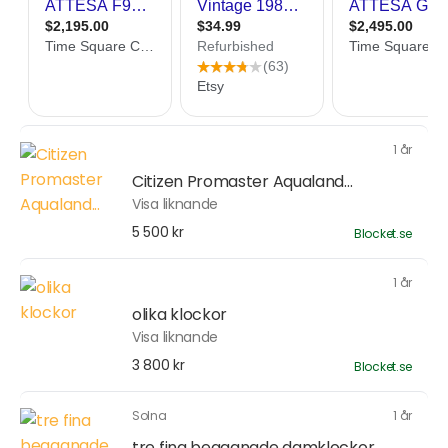
1 år
Citizen Promaster Aqualand...
Visa liknande
5 500 kr
Blocket.se
1 år
olika klockor
Visa liknande
3 800 kr
Blocket.se
Solna
1 år
tre fina begagnade damklockor