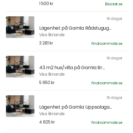
1 500 kr
Blocket.se
16 dagar
Lägenhet på Gamla Rådstugug...
Visa liknande
3 281 kr
Findroommate.se
16 dagar
43 m2 hus/villa på Gamla Br...
Visa liknande
5 950 kr
Findroommate.se
16 dagar
Lägenhet på Gamla Uppsalaga...
Visa liknande
4 825 kr
Findroommate.se