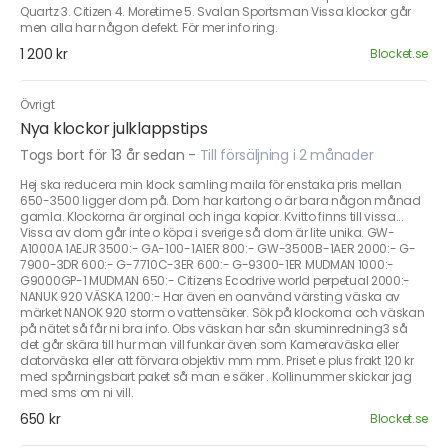
Quartz 3. Citizen 4. Moretime 5. Svalan Sportsman Vissa klockor går
men alla har någon defekt. För mer info ring.
1 200 kr
Blocket.se
Övrigt
Nya klockor julklappstips
Togs bort för 13 år sedan
-
Till försäljning i 2 månader
Hej ska reducera min klock samling maila för enstaka pris mellan
650-3500 ligger dom på. Dom har kartong o är bara någon månad
gamla. Klockorna är orginal och inga kopior. Kvitto finns till vissa...
Vissa av dom går inte o köpa i sverige så dom är lite unika. GW-
A1000A 1AEJR 3500:- GA-100-1A1ER 800:- GW-3500B-1AER 2000:- G-
7900-3DR 600:- G-7710C-3ER 600:- G-9300-1ER MUDMAN 1000:-
G9000GP-1 MUDMAN 650:- Citizens Ecodrive world perpetual 2000:-
NANUK 920 VÄSKA 1200:- Har även en oanvänd värsting väska av
märket NANOK 920 storm o vattensäker. Sök på klockorna och väskan
på nätet så får ni bra info. Obs väskan har sån skuminredning3 så
det går skära till hur man vill funkar även som Kameraväska eller
datorväska eller att förvara objektiv mm mm. Priset e plus frakt 120 kr
med spårningsbart paket så man e säker . Kollinummer skickar jag
med sms om ni vill.
650 kr
Blocket.se