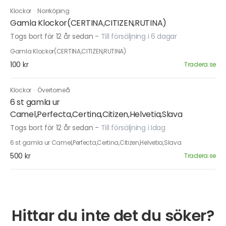
Klockor
·
Norrköping
Gamla Klockor(CERTINA,CITIZEN,RUTINA)
Togs bort för 12 år sedan
-
Till försäljning i 6 dagar
Gamla Klockor(CERTINA,CITIZEN,RUTINA)
100 kr
Tradera.se
Klockor
·
Övertorneå
6 st gamla ur
Camel,Perfecta,Certina,Citizen,Helvetia,Slava
Togs bort för 12 år sedan
-
Till försäljning i Idag
6 st gamla ur Camel,Perfecta,Certina,Citizen,Helvetia,Slava
500 kr
Tradera.se
Hittar du inte det du söker?