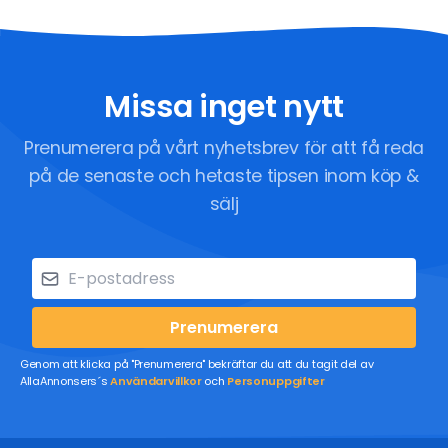
Missa inget nytt
Prenumerera på vårt nyhetsbrev för att få reda
på de senaste och hetaste tipsen inom köp &
sälj
Prenumerera
Genom att klicka på "Prenumerera" bekräftar du att du tagit del av
AllaAnnonsers´s
Användarvillkor
och
Personuppgifter