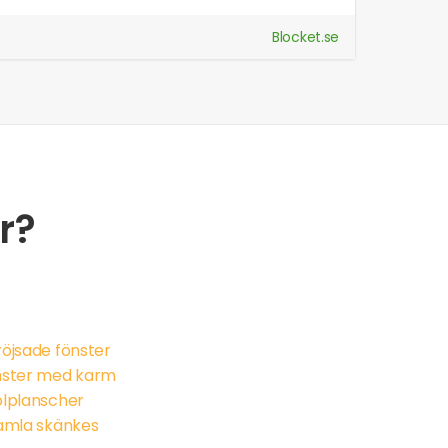
Blocket.se
r?
öjsade fönster
nster med karm
olplanscher
amla skänkes