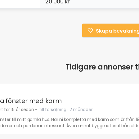
20 000 kr
Skapa bevaknin
Tidigare annonser ti
a fönster med karm
t för 15 år sedan
-
Till försäljning i 2 månader
nster till mitt gamla hus. Har ni kompletta med karm som är från 193
dörrar och pardörrar intressant. Även annat byggmaterial från äl