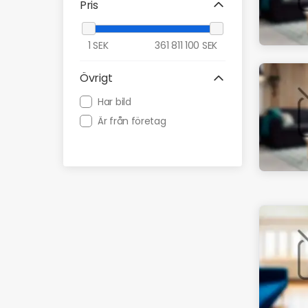
Pris
1
SEK
361 811 100
SEK
Övrigt
Har bild
Är från företag