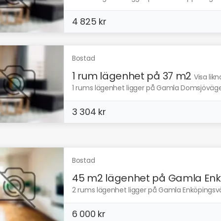
4 825 kr
Bostad
1 rum lägenhet på 37 m2
Visa lik
1 rums lägenhet ligger på Gamla Domsjövägen
3 304 kr
Bostad
45 m2 lägenhet på Gamla Enk.
2 rums lägenhet ligger på Gamla Enköpingsvä
6 000 kr