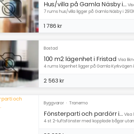
Hus/villa på Gamla Näsby i...
Vis
7 rums hus/villa ligger på Gamla Näsby i 29136
1 786 kr
Bostad
100 m2 lägenhet i Fristad
Visa lik
4 rums lägenhet ligger på Gamla Kyrkvägen i 5
2 563 kr
Byggvaror
·
Tranemo
Fönsterparti och pardörr i...
Visa
4 st 2-luftsfönster med kopplade bågar utan 