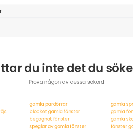
r
ittar du inte det du söke
Prova någon av dessa sökord
gamla pardörrar
gamla spr
öjs
blocket gamla fönster
gamla fö
begagnat fönster
gamla sk
speglar av gamla fönster
fönster g