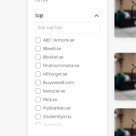
FILTER
Sajt
ABC-Annons.se
Bilweb.se
Blocket.se
Findroommate.se
Hifitorget.se
Ibuywesell.com
Monster.se
Plick.se
Prylbanken.se
Studentlya.nu
Traidy.se