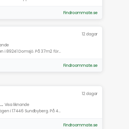
Findroommate.se
12 dagar
nande
 i 89241 Domsjö. På 37m2 för...
Findroommate.se
12 dagar
..
Visa liknande
gen i 17446 Sundbyberg. På 4...
Findroommate.se