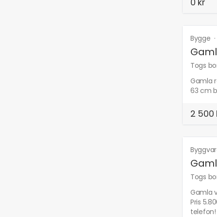
0 kr
Bygge
Gamla
Togs bor
Gamla re
63 cm b
2 500 
Byggvar
Gamla
Togs bor
Gamla ve
Pris 5.8
telefon!