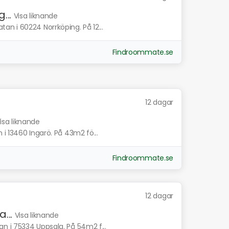
...
Visa liknande
n i 60224 Norrköping. På 12...
Findroommate.se
12 dagar
isa liknande
i 13460 Ingarö. På 43m2 fö...
Findroommate.se
12 dagar
...
Visa liknande
n i 75334 Uppsala. På 54m2 f...