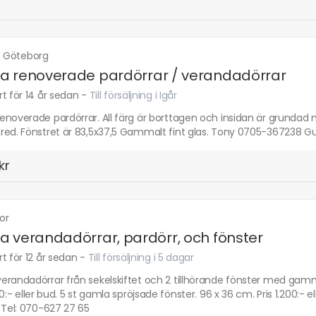
·
Göteborg
 renoverade pardörrar / verandadörrar
t för 14 år sedan
-
Till försäljning i Igår
noverade pardörrar. All färg är borttagen och insidan är grundad me
red. Fönstret är 83,5x37,5 Gammalt fint glas. Tony 0705-367238 Gu
kr
or
 verandadörrar, pardörr, och fönster
t för 12 år sedan
-
Till försäljning i 5 dagar
randadörrar från sekelskiftet och 2 tillhörande fönster med gammal
00:- eller bud. 5 st gamla spröjsade fönster. 96 x 36 cm. Pris 1.200:- e
 Tel: 070-627 27 65