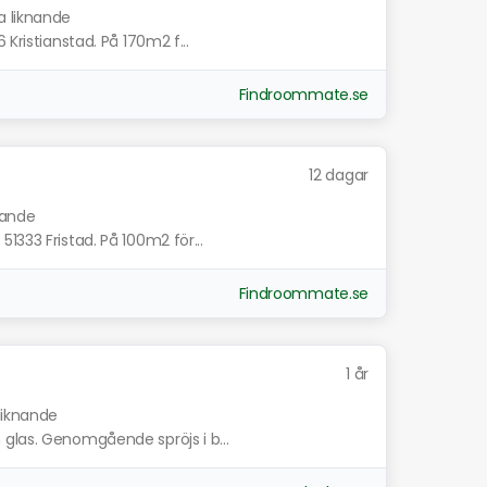
a liknande
 Kristianstad. På 170m2 f...
Findroommate.se
12 dagar
nande
1333 Fristad. På 100m2 för...
Findroommate.se
1 år
 liknande
glas. Genomgående spröjs i b...