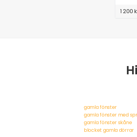
1 200 k
H
gamla fönster
gamla fönster med spr
gamla fönster skåne
blocket gamla dörrar