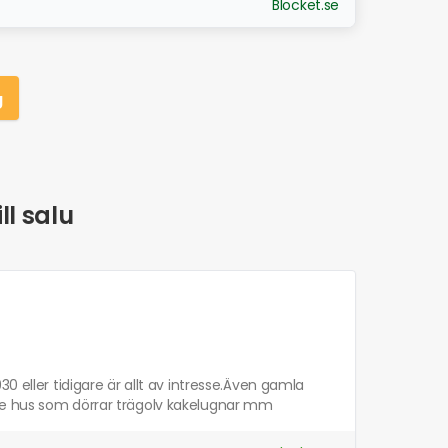
Blocket.se
g
ll salu
0 eller tidigare är allt av intresse.Även gamla
dre hus som dörrar trägolv kakelugnar mm