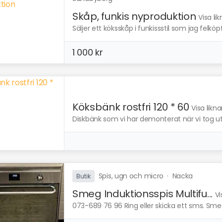
Skåp, funkis nyproduktion
Visa li
Säljer ett köksskåp i funkissstil som jag felköp
1 000 kr
Köksbänk rostfri 120 * 60
Visa likn
Diskbänk som vi har demonterat när vi tog ut
Spis, ugn och micro
·
Nacka
Butik
Smeg Induktionsspis Multifu...
Vi
073-689 76 96 Ring eller skicka ett sms. Smeg