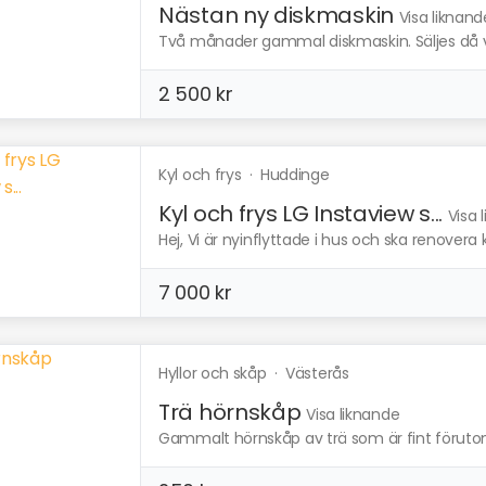
Nästan ny diskmaskin
Visa liknand
Två månader gammal diskmaskin. Säljes då vi 
2 500 kr
Kyl och frys
·
Huddinge
Kyl och frys LG Instaview s...
Visa 
Hej, Vi är nyinflyttade i hus och ska renovera kö
7 000 kr
Hyllor och skåp
·
Västerås
Trä hörnskåp
Visa liknande
Gammalt hörnskåp av trä som är fint förutom e