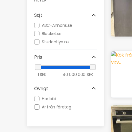
FILTER
Sajt
ABC-Annons.se
Blocket.se
Studentlya.nu
Pris
1
SEK
40 000 000
SEK
Övrigt
Har bild
Är från företag