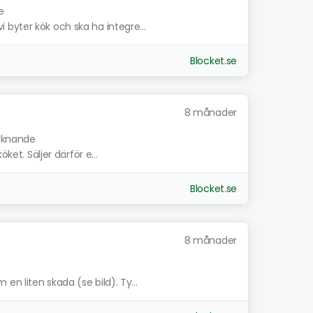
e
byter kök och ska ha integre...
Blocket.se
8 månader
liknande
ket. Säljer därför e...
Blocket.se
8 månader
n liten skada (se bild). Ty...