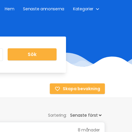
Hem
Senaste annonserna
Kategorier
Sök
Skapa bevakning
Sortering:
8 månader