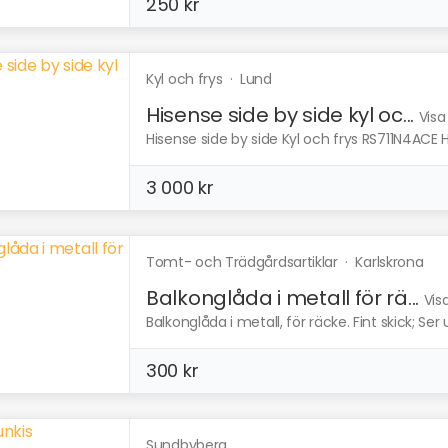
250 kr
Kyl och frys
·
Lund
Hisense side by side kyl oc...
Visa
Hisense side by side Kyl och frys RS711N4ACE H1
3 000 kr
Tomt- och Trädgårdsartiklar
·
Karlskrona
Balkonglåda i metall för rä...
Vis
Balkonglåda i metall, för räcke. Fint skick; Ser
300 kr
Sundbyberg