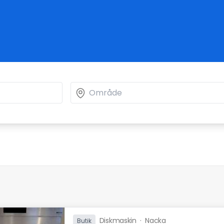
Diskmaskin
·
Nacka
Butik