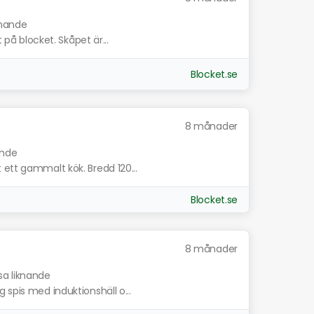
knande
t på blocket. Skåpet är...
Blocket.se
8 månader
ande
 ett gammalt kök. Bredd 120...
Blocket.se
8 månader
sa liknande
 spis med induktionshäll o...