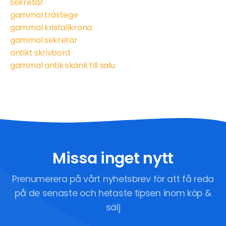
sekretär
gammal trästege
gammal kristallkrona
gammal sekretär
antikt skrivbord
gammal antik skänk till salu
Missa inget nytt
Prenumerera på vårt nyhetsbrev för att få reda
på de senaste och hetaste tipsen inom köp &
sälj