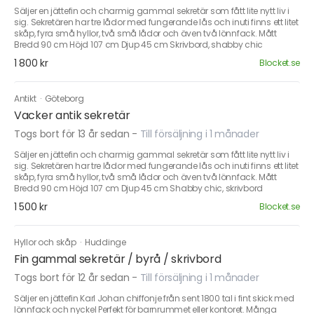
Säljer en jättefin och charmig gammal sekretär som fått lite nytt liv i
sig. Sekretären har tre lådor med fungerande lås och inuti finns ett litet
skåp, fyra små hyllor, två små lådor och även två lönnfack. Mått
Bredd 90 cm Höjd 107 cm Djup 45 cm Skrivbord, shabby chic
1 800 kr
Blocket.se
Antikt
·
Göteborg
Vacker antik sekretär
Togs bort för 13 år sedan
-
Till försäljning i 1 månader
Säljer en jättefin och charmig gammal sekretär som fått lite nytt liv i
sig. Sekretären har tre lådor med fungerande lås och inuti finns ett litet
skåp, fyra små hyllor, två små lådor och även två lönnfack. Mått
Bredd 90 cm Höjd 107 cm Djup 45 cm Shabby chic, skrivbord
1 500 kr
Blocket.se
Hyllor och skåp
·
Huddinge
Fin gammal sekretär / byrå / skrivbord
Togs bort för 12 år sedan
-
Till försäljning i 1 månader
Säljer en jättefin Karl Johan chiffonje från sent 1800 tal i fint skick med
lönnfack och nyckel Perfekt för barnrummet eller kontoret. Många