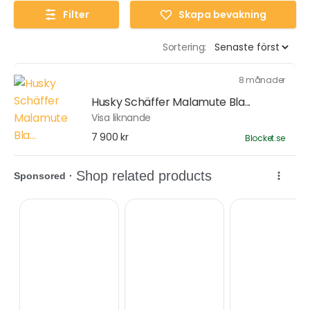
Filter
Skapa bevakning
Sortering:
8 månader
Husky Schäffer Malamute Bla...
Visa liknande
7 900 kr
Blocket.se