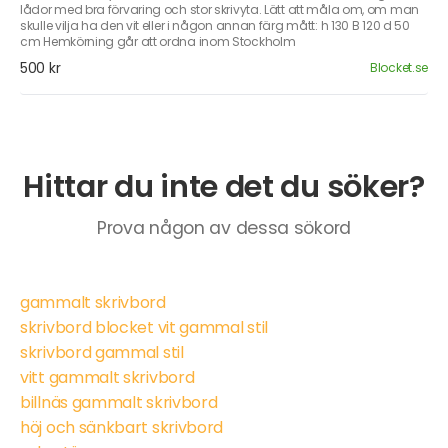
lådor med bra förvaring och stor skrivyta. Lätt att måla om, om man
skulle vilja ha den vit eller i någon annan färg mått: h 130 B 120 d 50
cm Hemkörning går att ordna inom Stockholm
500 kr
Blocket.se
Hittar du inte det du söker?
Prova någon av dessa sökord
gammalt skrivbord
skrivbord blocket vit gammal stil
skrivbord gammal stil
vitt gammalt skrivbord
billnäs gammalt skrivbord
höj och sänkbart skrivbord