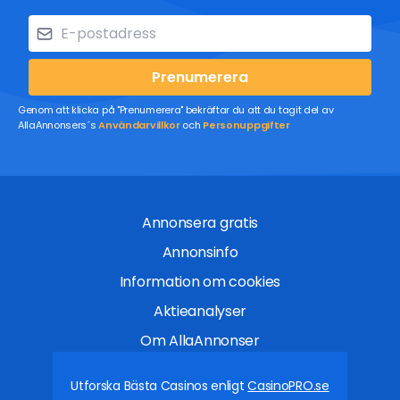
Prenumerera
Genom att klicka på "Prenumerera" bekräftar du att du tagit del av
AllaAnnonsers´s
Användarvillkor
och
Personuppgifter
Annonsera gratis
Annonsinfo
Information om cookies
Aktieanalyser
Om AllaAnnonser
Utforska Bästa Casinos enligt
CasinoPRO.se