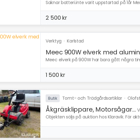
Saknar batteri.inte varit uppstartad på 1år Men
2 500 kr
Verktyg
·
Karlstad
Meec 900W elverk med alumin.
Meec elverk på 900W har bara gått några tim
1 500 kr
Tomt- och Trädgårdsartiklar
·
Olofs
Butik
Åkgräsklippare, Motorsågar...
V
Objekten säljs på auktion hos Klaravik. För ak