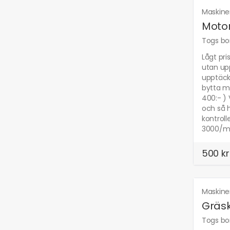
Maskine
Motor
Togs bor
Lågt pri
utan up
upptäckt
bytta m
400:- ) 
och så h
kontroll
3000/m
500 kr
Maskine
Gräsk
Togs bor