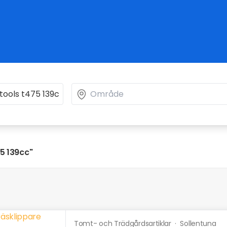
5 139cc"
Tomt- och Trädgårdsartiklar
·
Sollentuna