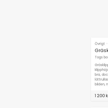
Övrigt
Gräsk
Togs bor
Gräsklip
klipphöj
bra, doc
lättrull
bilden, 
1 200 k