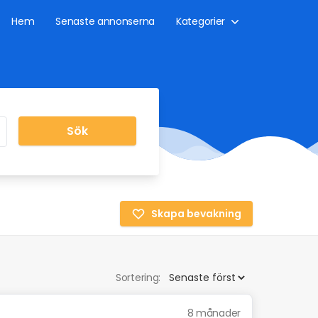
Hem
Senaste annonserna
Kategorier
Sök
Skapa bevakning
Sortering:
8 månader