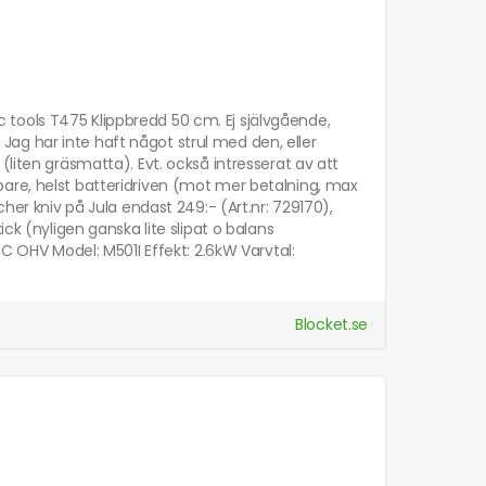
eec tools T475 Klippbredd 50 cm. Ej självgående,
ag har inte haft något strul med den, eller
(liten gräsmatta). Evt. också intresserat av att
are, helst batteridriven (mot mer betalning, max
her kniv på Jula endast 249:- (Art.nr: 729170),
ck (nyligen ganska lite slipat o balans
CC OHV Model: M501I Effekt: 2.6kW Varvtal:
Blocket.se