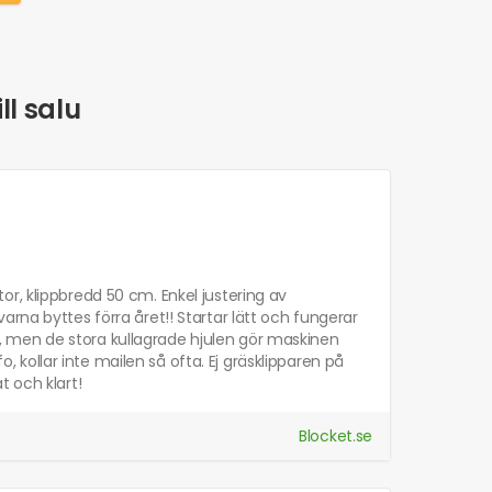
ll salu
r, klippbredd 50 cm. Enkel justering av
nivarna byttes förra året!! Startar lätt och fungerar
aga, men de stora kullagrade hjulen gör maskinen
o, kollar inte mailen så ofta. Ej gräsklipparen på
t och klart!
Blocket.se