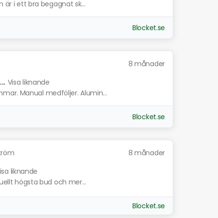
 är i ett bra begagnat sk...
Blocket.se
8 månader
..
Visa liknande
mar. Manual medföljer. Alumin...
Blocket.se
tröm
8 månader
isa liknande
tuellt högsta bud och mer...
Blocket.se