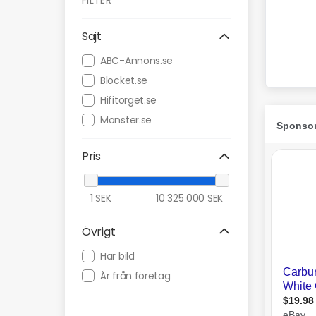
FILTER
Sajt
ABC-Annons.se
Blocket.se
Hifitorget.se
Monster.se
Pris
1
SEK
10 325 000
SEK
Övrigt
Har bild
Är från företag