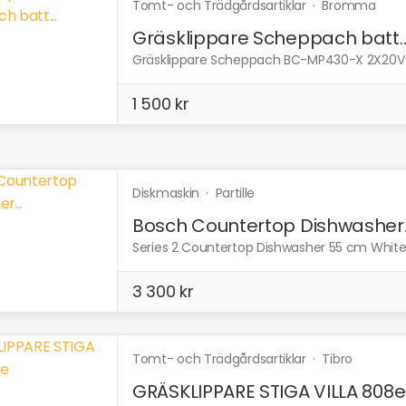
Tomt- och Trädgårdsartiklar
·
Bromma
Gräsklippare Scheppach batt..
Gräsklippare Scheppach BC-MP430-X 2X20V 2X
1 500 kr
Diskmaskin
·
Partille
Bosch Countertop Dishwasher..
Series 2 Countertop Dishwasher 55 cm White i
3 300 kr
Tomt- och Trädgårdsartiklar
·
Tibro
GRÄSKLIPPARE STIGA VILLA 808e