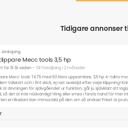
Tidigare annonser ti
·
Jönköping
lippare Mecc tools 3,5 hp
t för 13 år sedan
-
Till försäljning i 2 månader
pare Mecc tools T475 med 50 liters uppsamlare, 3,5 hp 4-takts moto
den! Välskött och i fint skick, ej rost avsköljd efter varje klippning! K
k är drivningen för självgåendet ur funktion, går ju självklart att l
ad, så det är inte nödvändigt! Ring eller smsa i första hand för mer inf
men en likadan! Kan mmsa bild på den om så önskas! Priset är pruta
r