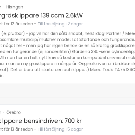
r
·
Hisingen
gräsklippare 139 ccm 2.6kW
t för 12 år sedan
-
Till försäljning i 2 dagar
s (ej prutbar) - jag vill har den såld snabbt, helst idag! Partner / M
psamlare multiclip/mulcher model. Lättstartande och fungerande. J
 något fel - men jag har ingen behov av en så kraftig gräsklippare 
ed en fungerande (ej söndersliten) Gardena 380-serie cylinderklipp
Vill man har en helt nytt kniv så kostar en kompatibel universal mulc
ar man en ny gräsklippare i många år. Originalkniven är i brukbar ski
erat). Det är bara att starta den och klippa. :) Meec Tools T475 139
in
r
·
Örebro
lippare bensindriven: 700 kr
t för 13 år sedan
-
Till försäljning i 5 dagar