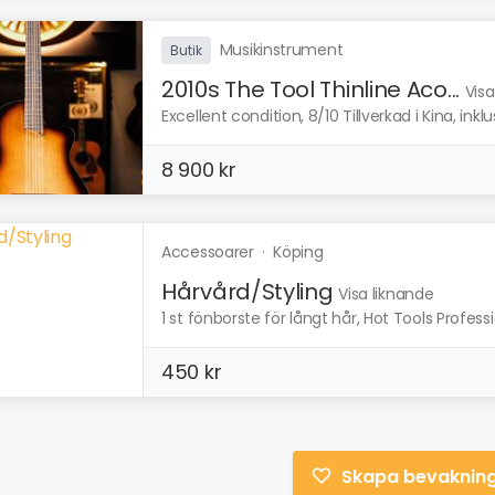
Musikinstrument
Butik
2010s The Tool Thinline Aco...
Visa
Excellent condition, 8/10 Tillverkad i Kina, inklu
8 900 kr
Accessoarer
·
Köping
Hårvård/Styling
Visa liknande
1 st fönborste för långt hår, Hot Tools Profess
450 kr
Skapa bevaknin