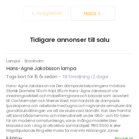
Föregående
Nästa
Tidigare annonser till salu
Lampor
·
Stockholm
Hans-Agne Jakobsson lampa
Togs bort för 15 år sedan
-
Till försäljning i 2 dagar
Hans-Agne Jakobsson var Den dämpade belysningens mästare.
Storlek Diameter 110cm Höjd 95cm Hans-Agne Jakobsson var
inredningsarkitekt och möbelformgivare och började som assistent
till Carl Malmsten och Werner West. Han hörde till de dämpade
ljusskaparna och arbetade med lugna och rogivande armaturer där
grundförutsättningen var att de skulle vara bländfri. Han blev framför
allt känd både hemma och internationellt under 1950- och 60-talen
för sin moderna armaturdesign, varav många modeller blev
klassiska och i dag är attraktiva samlarobjekt. PRIS 5500 kr eller
Högstbjudande Ring eller maila för mer info Hälsningar Jonas
5 500 kr
Blocket.se