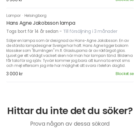
Lampor
·
Helsingborg
Hans Agne Jakobsson lampa
Togs bort för 14 år sedan
-
Till försäljning i 3 månader
Säljer en lampa som är designad av Hans-Agne Jakobsson. En av
de största lampdesigner Sverige har haft. Hans Agne ligger bakom
klassiker som "Bumlingen" m.fl. Glaskuporna är av rökfärgat glas.
Ljuset ger ett väldigt vackert sken när man har lampan tänd. Bilderna
får tala för sig själv. Tyvärr kommer jag bara att kunna ta emot sms
och mejl eftersom jag inte har möjlighet att svara i telefon dagtid.
3 000 kr
Blocket.se
Hittar du inte det du söker?
Prova någon av dessa sökord