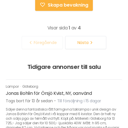
Skapa bevakning
Visar sida
1
av
4
Föregående
Nästa
Tidigare annonser till salu
Lampor
·
Göteborg
Jonas Bohlin för Örsjö Kvist, NY, oanvänd
Togs bort för 13 år sedan
-
Till försäljning i 15 dagar
Säljer denna fantastiska rått formgivna taklampa i unik design av
Jonas Bohlin för Örsjö Kvist i rå koppar med 6 kvistar. Den är helt ny
och säljs pga av felmått vid flytt. Köpt på Artilleriet i Göteborg för 13
725,- Jag säljer den för 10 500,- Ljuskälla 40W. Mått: h 95 cm,
diameter 67 cm. Vid intresse och fler frågor var god maila så svarar