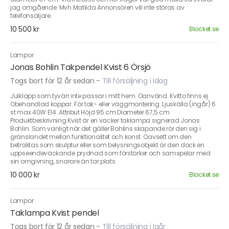
jag omgående. Mvh Matilda Annonsören vill inte störas av
telefonsäljare.
10 500 kr
Blocket.se
Lampor
Jonas Bohlin Takpendel Kvist 6 Örsjö
Togs bort för 12 år sedan
-
Till försäljning i Idag
Julklapp som tyvärr inte passar i mitt hem. Oanvänd. Kvitto finns ej.
Obehandlad koppar. För tak- eller väggmontering. Ljuskälla:(ingår) 6
st max 40W E14. Attribut Höjd 95 cm Diameter 67,5 cm
Produktbeskrivning Kvist är en vacker taklampa signerad Jonas
Bohlin. Som vanligt när det gäller Bohlins skapande rör den sig i
gränslandet mellan funktionalitet och konst. Oavsett om den
betraktas som skulptur eller som belysningsobjekt är den dock en
uppseendeväckande prydnad som förstärker och samspelar med
sin omgivning, snarare än tar plats.
10 000 kr
Blocket.se
Lampor
Taklampa Kvist pendel
Togs bort för 12 år sedan
-
Till försäljning i Igår