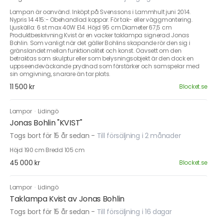
Lampan är oanvänd. Inköpt på Svenssons i Lammhult juni 2014.
Nypris 14 415:- Obehandlad koppar. För tak- eller väggmontering.
Ljuskälla: 6 st max 40W E14. Höjd 95 cm Diameter 67,5 cm
Produktbeskrivning Kvist är en vacker taklampa signerad Jonas
Bohlin. Som vanligt när det gäller Bohlins skapande rör den sig i
gränslandet mellan funktionalitet och konst. Oavsett om den
betraktas som skulptur eller som belysningsobjekt är den dock en
uppseendeväckande prydnad som förstärker och samspelar med
sin omgivning, snarare än tar plats.
11 500 kr
Blocket.se
Lampor
·
Lidingö
Jonas Bohlin "KVIST"
Togs bort för 15 år sedan
-
Till försäljning i 2 månader
Höjd 190 cm Bredd 105 cm
45 000 kr
Blocket.se
Lampor
·
Lidingö
Taklampa Kvist av Jonas Bohlin
Togs bort för 15 år sedan
-
Till försäljning i 16 dagar