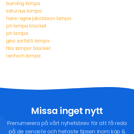
bumling lampa
saturnus lampa
hans-agne jakobsson lampa
ph lampa blocket
ph lampa
gino sarfatti lampa
flos lampor blocket
renhorn lampa
Missa inget nytt
Prenumerera på vårt nyhetsbrev för att få reda
på de senaste och hetaste tipsen inom köp &