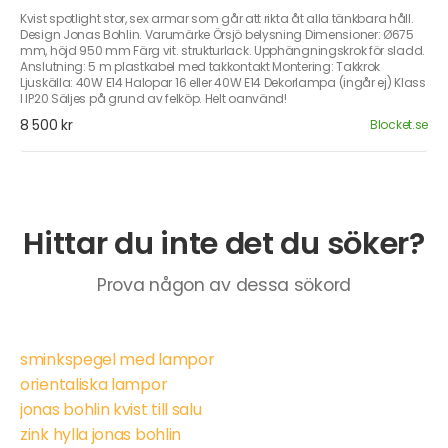
Kvist spotlight stor, sex armar som går att rikta åt alla tänkbara håll.
Design Jonas Bohlin. Varumärke Örsjö belysning Dimensioner: Ø675
mm, höjd 950 mm Färg vit. strukturlack. Upphängningskrok för sladd.
Anslutning: 5 m plastkabel med takkontakt Montering: Takkrok
Ljuskälla: 40W E14 Halopar 16 eller 40W E14 Dekorlampa (ingår ej) Klass
I IP20 Säljes på grund av felköp. Helt oanvänd!
8 500 kr
Blocket.se
Hittar du inte det du söker?
Prova någon av dessa sökord
sminkspegel med lampor
orientaliska lampor
jonas bohlin kvist till salu
zink hylla jonas bohlin