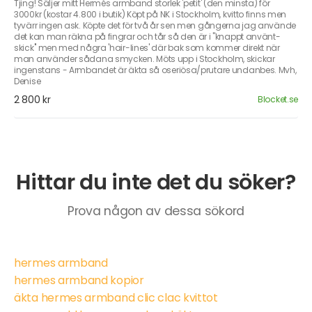
Tjing! Säljer mitt Hermés armband storlek 'petit' (den minsta) för
3000kr (kostar 4.800 i butik) Köpt på NK i Stockholm, kvitto finns men
tyvärr ingen ask. Köpte det för två år sen men gångerna jag använde
det kan man räkna på fingrar och tår så den är i ''knappt använt-
skick'' men med några 'hair-lines' där bak som kommer direkt när
man använder sådana smycken. Möts upp i Stockholm, skickar
ingenstans - Armbandet är äkta så oseriösa/prutare undanbes. Mvh,
Denise
2 800 kr
Blocket.se
Hittar du inte det du söker?
Prova någon av dessa sökord
hermes armband
hermes armband kopior
äkta hermes armband clic clac kvittot