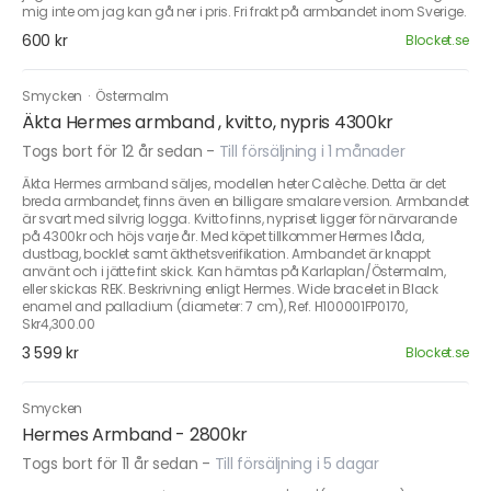
mig inte om jag kan gå ner i pris. Fri frakt på armbandet inom Sverige.
600 kr
Blocket.se
Smycken
·
Östermalm
Äkta Hermes armband , kvitto, nypris 4300kr
Togs bort för 12 år sedan
-
Till försäljning i 1 månader
Äkta Hermes armband säljes, modellen heter Calèche. Detta är det
breda armbandet, finns även en billigare smalare version. Armbandet
är svart med silvrig logga. Kvitto finns, nypriset ligger för närvarande
på 4300kr och höjs varje år. Med köpet tillkommer Hermes låda,
dustbag, bocklet samt äkthetsverifikation. Armbandet är knappt
använt och i jätte fint skick. Kan hämtas på Karlaplan/Östermalm,
eller skickas REK. Beskrivning enligt Hermes. Wide bracelet in Black
enamel and palladium (diameter: 7 cm), Ref. H100001FP0170,
Skr4,300.00
3 599 kr
Blocket.se
Smycken
Hermes Armband - 2800kr
Togs bort för 11 år sedan
-
Till försäljning i 5 dagar