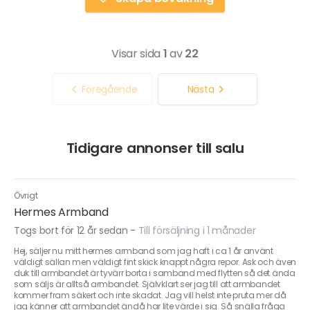
Visar sida
1
av
22
Föregående
Nästa
Tidigare annonser till salu
Övrigt
Hermes Armband
Togs bort för 12 år sedan
-
Till försäljning i 1 månader
Hej, säljer nu mitt hermes armband som jag haft i ca 1 år använt
väldigt sällan men väldigt fint skick knappt några repor. Ask och även
duk till armbandet är tyvärr borta i samband med flytten så det ända
som säljs är alltså armbandet. Självklart ser jag till att armbandet
kommer fram säkert och inte skadat. Jag vill helst inte pruta mer då
jag känner att armbandet ändå har lite värde i sig. Så snälla fråga