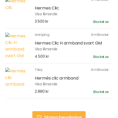
Hermes Clic
Visa liknande
3 500 kr
Blocket.se
Linköping
9 månader
Hermes Clic H armband svart GM
Visa liknande
4 500 kr
Blocket.se
Täby
9 månader
Hermès clic armband
Visa liknande
2 880 kr
Blocket.se
Skapa bevakning