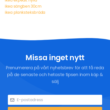
ikea expedit hylla
ikea sängben 30cm
ikea planksteksbräda
Missa inget nytt
Prenumerera på vårt nyhetsbrev för att få reda
på de senaste och hetaste tipsen inom köp &
sälj