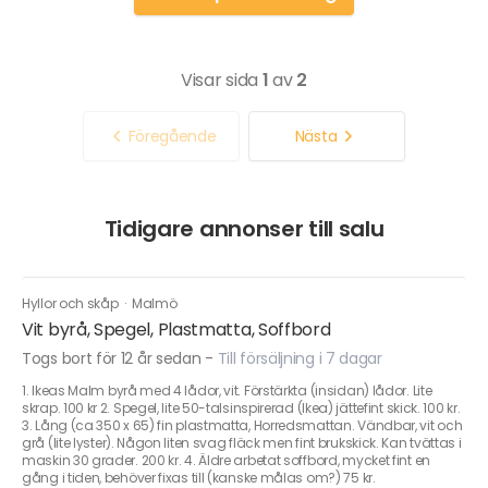
Visar sida
1
av
2
Föregående
Nästa
Tidigare annonser till salu
Hyllor och skåp
·
Malmö
Vit byrå, Spegel, Plastmatta, Soffbord
Togs bort för 12 år sedan
-
Till försäljning i 7 dagar
1. Ikeas Malm byrå med 4 lådor, vit. Förstärkta (insidan) lådor. Lite
skrap. 100 kr 2. Spegel, lite 50-talsinspirerad (Ikea) jättefint skick. 100 kr.
3. Lång (ca 350 x 65) fin plastmatta, Horredsmattan. Vändbar, vit och
grå (lite lyster). Någon liten svag fläck men fint brukskick. Kan tvättas i
maskin 30 grader. 200 kr. 4. Äldre arbetat soffbord, mycket fint en
gång i tiden, behöver fixas till (kanske målas om?) 75 kr.