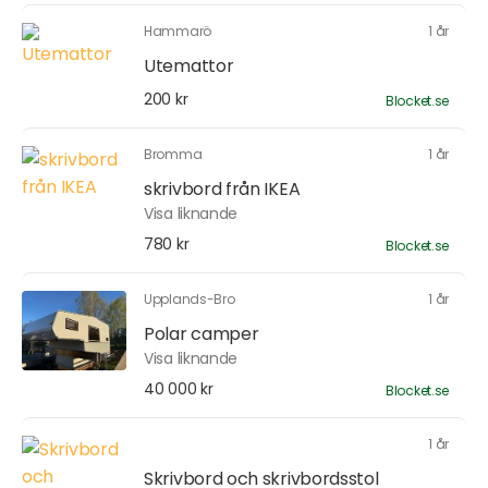
Hammarö
1 år
Utemattor
200 kr
Blocket.se
Bromma
1 år
skrivbord från IKEA
Visa liknande
780 kr
Blocket.se
Upplands-Bro
1 år
Polar camper
Visa liknande
40 000 kr
Blocket.se
1 år
Skrivbord och skrivbordsstol