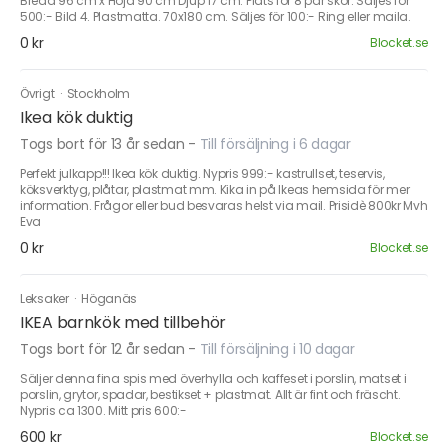
Bredd 96 cm x Höjd 90 cm Djup 17 cm. Plats för 8 par skor. Säljes för
500:- Bild 4. Plastmatta. 70x180 cm. Säljes för 100:- Ring eller maila.
0 kr
Blocket.se
Övrigt
·
Stockholm
Ikea kök duktig
Togs bort för 13 år sedan
-
Till försäljning i 6 dagar
Perfekt julkapp!!! Ikea kök duktig. Nypris 999:- kastrullset, teservis,
köksverktyg, plåtar, plastmat mm. Kika in på Ikeas hemsida för mer
information. Frågor eller bud besvaras helst via mail. Prisidè 800kr Mvh
Eva
0 kr
Blocket.se
Leksaker
·
Höganäs
IKEA barnkök med tillbehör
Togs bort för 12 år sedan
-
Till försäljning i 10 dagar
Säljer denna fina spis med överhylla och kaffeset i porslin, matset i
porslin, grytor, spadar, bestikset + plastmat. Allt är fint och fräscht.
Nypris ca 1300. Mitt pris 600:-
600 kr
Blocket.se