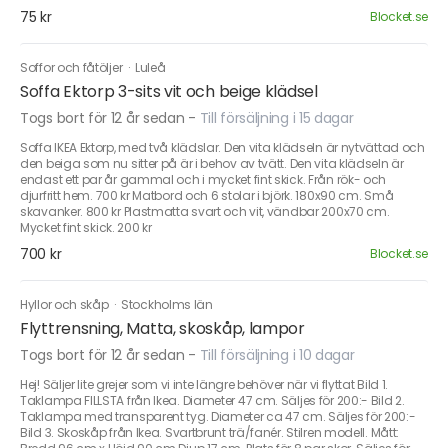
75 kr
Blocket.se
Soffor och fåtöljer
·
Luleå
Soffa Ektorp 3-sits vit och beige klädsel
Togs bort för 12 år sedan
-
Till försäljning i 15 dagar
Soffa IKEA Ektorp, med två klädslar. Den vita klädseln är nytvättad och
den beiga som nu sitter på är i behov av tvätt. Den vita klädseln är
endast ett par år gammal och i mycket fint skick. Från rök- och
djurfritt hem. 700 kr Matbord och 6 stolar i björk. 180x90 cm. Små
skavanker. 800 kr Plastmatta svart och vit, vändbar 200x70 cm.
Mycket fint skick. 200 kr
700 kr
Blocket.se
Hyllor och skåp
·
Stockholms län
Flyttrensning, Matta, skoskåp, lampor
Togs bort för 12 år sedan
-
Till försäljning i 10 dagar
Hej! Säljer lite grejer som vi inte längre behöver när vi flyttat Bild 1.
Taklampa FILLSTA från Ikea. Diameter 47 cm. Säljes för 200:- Bild 2.
Taklampa med transparent tyg. Diameter ca 47 cm. Säljes för 200:-
Bild 3. Skoskåp från Ikea. Svartbrunt trä/fanér. Stilren modell. Mått: