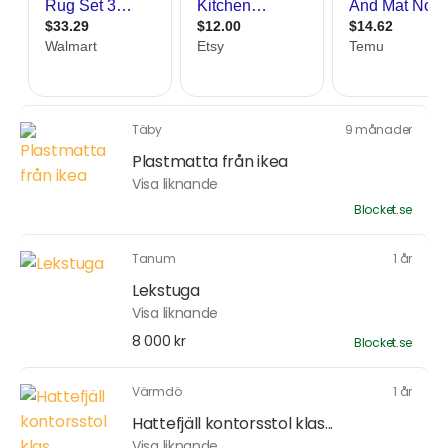
Täby
9 månader
Plastmatta från ikea
Visa liknande
Blocket.se
Tanum
1 år
Lekstuga
Visa liknande
8 000 kr
Blocket.se
Värmdö
1 år
Hattefjäll kontorsstol klas...
Visa liknande