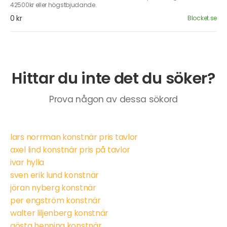
42500kr eller högstbjudande.
0 kr
Blocket.se
Hittar du inte det du söker?
Prova någon av dessa sökord
lars norrman konstnär pris tavlor
axel lind konstnär pris på tavlor
ivar hylla
sven erik lund konstnär
jöran nyberg konstnär
per engström konstnär
walter liljenberg konstnär
gösta henning konstnär