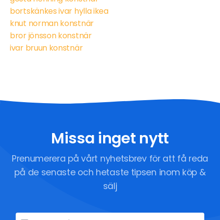
bortskänkes ivar hylla ikea
knut norman konstnär
bror jönsson konstnär
ivar bruun konstnär
Missa inget nytt
Prenumerera på vårt nyhetsbrev för att få reda
på de senaste och hetaste tipsen inom köp &
sälj