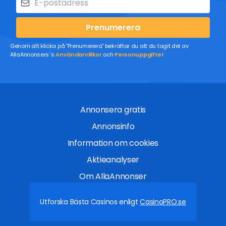
Prenumerera
Genom att klicka på "Prenumerera" bekräftar du att du tagit del av
AllaAnnonsers´s
Användarvillkor
och
Personuppgifter
Annonsera gratis
Annonsinfo
Information om cookies
Aktieanalyser
Om AllaAnnonser
Utforska Bästa Casinos enligt
CasinoPRO.se