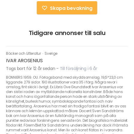
Skapa bevakning
Tidigare annonser till salu
Böcker och Litteratur
·
Sverige
IVAR AROSENIUS
Togs bort för 12 år sedan
-
Till försäljning i 6 år
BONNIERS 1959. OU. Förlagsband med skyddsomslag. 19,5*23,0 cm
liggande. 279 sidor. 190 illustrationer vara 35 i färg. Några revor i
omslag, fint skick i övrigt. Ex Libris Ove Grundstedt Ivar Arosenius var
den siste i raden av mytbildande nationella konstnärer. Både hans
konst och hans iögonfallande person hade en stark utstrålning av
känslighet, burlesk humor, symbolskapande fantasi och naiv
berättartalang. Arosenius har med sin frodiga fantasi blivit en av oss
kännare och lekmän uppskattad målare. Docent Sven Sandströms
bok om Ivar Arosenius är en fullständig monografi som på alla
punkter redovisar forskningens senaste rön. Det biografiska materialet
flödar rikt. Föremålet för Sandströms undersökning har dock i främsta
rummet varit Arosenius konst. Men liv och konst flätas in i varandra.