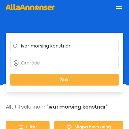
Sök
Allt till salu inom
"ivar morsing konstnär"
Filter
Skapa bevakning