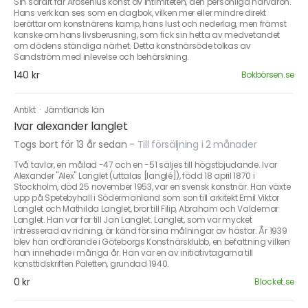
Sin särart får Arosenius konst av intimiteten, den personliga närvaron.
Hans verk kan ses som en dagbok, vilken mer eller mindre direkt
berättar om konstnärens kamp, hans lust och nederlag, men främst
kanske om hans livsberusning, som fick sin hetta av medvetandet
om dödens ständiga närhet. Detta konstnärsöde tolkas av
Sandström med inlevelse och behärskning.
140 kr
Bokbörsen.se
Antikt
·
Jämtlands län
Ivar alexander langlet
Togs bort för 13 år sedan
-
Till försäljning i 2 månader
Två tavlor, en målad -47 och en -51 säljes till högstbjudande. Ivar
Alexander "Alex" Langlet (uttalas [langlé]), född 18 april 1870 i
Stockholm, död 25 november 1953, var en svensk konstnär. Han växte
upp på Spetebyhall i Södermanland som son till arkitekt Emil Viktor
Langlet och Mathilda Langlet, bror till Filip, Abraham och Valdemar
Langlet. Han var far till Jan Langlet. Langlet, som var mycket
intresserad av ridning, är känd för sina målningar av hästar. År 1939
blev han ordförande i Göteborgs Konstnärsklubb, en befattning vilken
han innehade i många år. Han var en av initiativtagarna till
konsttidskriften Paletten, grundad 1940.
0 kr
Blocket.se