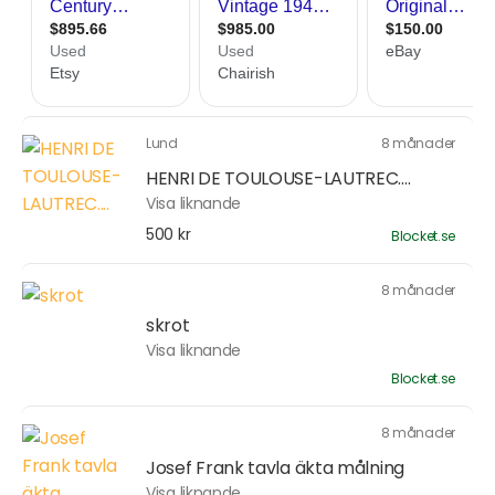
Lund
8 månader
HENRI DE TOULOUSE-LAUTREC....
Visa liknande
500 kr
Blocket.se
8 månader
skrot
Visa liknande
Blocket.se
8 månader
Josef Frank tavla äkta målning
Visa liknande