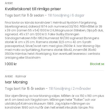
Antikt
Kvalitetskonst till rimliga priser
Togs bort för 11 år sedan
-
Till försäljning i 6 dagar
Fina tavlor av kända konstnärer 1. Helmtrud Nyström Färgetsning,
blyertssignerad, daterad 1974 och numrerad 33/150. Plåtmåttet är 39
x 39 cm (ramen 55 x 54) 1000 kr 2 KJMagnusson Stilleben, Olja på duk,
signerad. 45 x 37 cm 1200 kr 3. Folke Gullby Etsningen
Söndagsmetaren från 1952 Numrerad 191/310 signerad Etsningens
storlek 14 cm x 25 cm. Ramens storlek 32,5 cm x 42 cm Syrafri
passepartout, Silver/svart ram med glas 2500kr 4. Ivar Morsing Olja
med motiv av tjurfäkting, Ramens storlek 68x42, innermått 35x60
3500kr Hämtas helst i Norrköping. Kan eventuellt levereras i centrala
Linköping eller Stockholm
1 000 kr
Blocket.se
Antikt
·
Kalmar
Ivar Morsing
Togs bort för 15 år sedan
-
Till försäljning i 2 månader
Stor oljemålning av Ivar Morsing säljes. Måtten är ca 150 x 160 cm plus
en 6 cm bred och förgylld ram. Målningen heter "Flotten" och var
utställd på Kalmars Museum 1989. Jag köpte målningen av
konstnären 1990 och nu får den helt enkelt inte plats längre. Pris