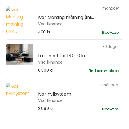
11 månader
Ivar Morsing målning (ink....
Visa liknande
400 kr
Blocket.se
30 dagar
Lägenhet för 13.000 kr
Visa liknande
6 500 kr
Findroommate.se
8 månader
Ivar hyllsystem
Visa liknande
2 999 kr
Blocket.se