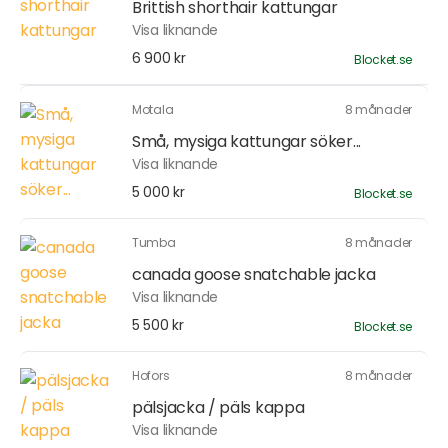
Brittish shorthair kattungar
Visa liknande
6 900 kr
Blocket.se
Motala
8 månader
Små, mysiga kattungar söker...
Visa liknande
5 000 kr
Blocket.se
Tumba
8 månader
canada goose snatchable jacka
Visa liknande
5 500 kr
Blocket.se
Hofors
8 månader
pälsjacka / päls kappa
Visa liknande