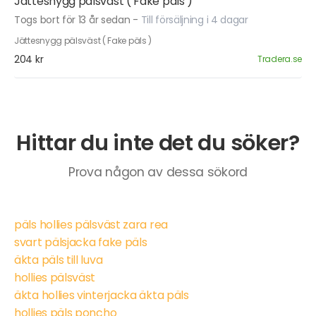
Jättesnygg pälsväst ( Fake päls )
Togs bort för 13 år sedan
-
Till försäljning i 4 dagar
Jättesnygg pälsväst ( Fake päls )
204 kr
Tradera.se
Hittar du inte det du söker?
Prova någon av dessa sökord
päls hollies pälsväst zara rea
svart pälsjacka fake päls
äkta päls till luva
hollies pälsväst
äkta hollies vinterjacka äkta päls
hollies päls poncho