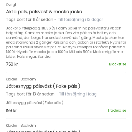
Övrigt
Äkta päls, pälsväst & mocka jacka
Togs bort för 11 år sedan
-
Till försäljning i 13 dagar
Jackor & Ytterplagg, stl. 36 (S), dam Säljer mina pälsvästar, i vit och
beige färg. Samt en mocka jacka. Den vita pälsen är helt ny och
oanvänd, den beiga har endast används 1 gång. Mocka jackan har
endast används 2 gånger Pälsarna och jackan är i storlek S Nypris för
pälsarna 1200kr styck Mitt pris 750kr styck Paketpris för båda pälsarna
1400kr Nypris för mocka jacka 1000kr Mitt pris 500kr Maila mig för mer
bilder. Hälsningar, Sandra
750 kr
Blocket.se
Kläder
·
Boxholm
Jättesnygg pälsväst ( Fake päls )
Togs bort för 13 år sedan
-
Till försäljning i Idag
Jättesnygg pälsväst ( Fake päls )
199 kr
Tradera.se
Kläder
·
Boxholm