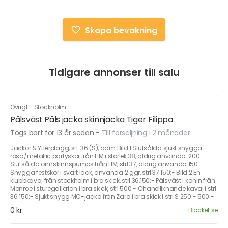
Skapa bevakning
Tidigare annonser till salu
Övrigt
·
Stockholm
Pälsväst Päls jacka skinnjacka Tiger Filippa
Togs bort för 13 år sedan
-
Till försäljning i 2 månader
Jackor & Ytterplagg, stl. 36 (S), dam Bild 1 Slutsålda sjukt snygga
rosa/metallic partyskor från HM i storlek 38, aldrig använda: 200:-
Slutsålda ormskinnspumps från HM, strl 37, aldrig använda 150:-
Snygga festskor i svart lack, använda 2 ggr, strl 37 150:- Bild 2 En
klubbkavaj från stockholm i bra skick, strl 36,150:- Pälsväst i kanin från
Monroe i sturegallerian i bra skick, strl 500:- Chanelliknande kavaj i strl
36 150:- Sjukt snygg MC-jacka från Zara i bra skick i strl S 250:- 500:-
0 kr
Blocket.se