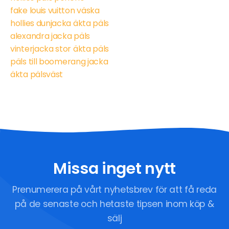
fake louis vuitton väska
hollies dunjacka äkta päls
alexandra jacka päls
vinterjacka stor äkta päls
päls till boomerang jacka
äkta pälsväst
Missa inget nytt
Prenumerera på vårt nyhetsbrev för att få reda
på de senaste och hetaste tipsen inom köp &
sälj