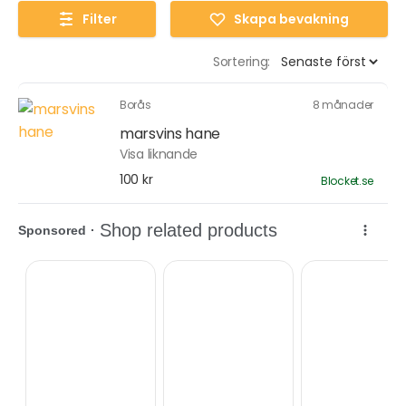
Filter
Skapa bevakning
Sortering:
Borås
8 månader
marsvins hane
Visa liknande
100 kr
Blocket.se