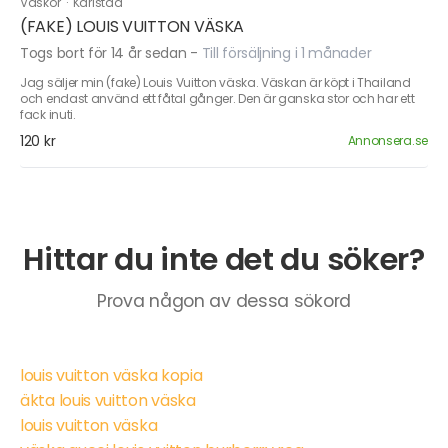
Väskor
·
Karlstad
(FAKE) LOUIS VUITTON VÄSKA
Togs bort för 14 år sedan
-
Till försäljning i 1 månader
Jag säljer min (fake) Louis Vuitton väska. Väskan är köpt i Thailand
och endast använd ett fåtal gånger. Den är ganska stor och har ett
fack inuti.
120 kr
Annonsera.se
Hittar du inte det du söker?
Prova någon av dessa sökord
louis vuitton väska kopia
äkta louis vuitton väska
louis vuitton väska