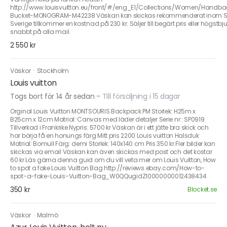
http://www.louisvuitton.eu/front/#/eng_E1/Collections/Women/Handbag
Bucket-MONOGRAM-M42238 Väskan kan skickas rekommenderat inom Sve
Sverige tillkommer en kostnad på 230 kr. Säljer till begärt pris eller högs
snabbt på alla mail.
2 550 kr
Väskor
·
Stockholm
Louis vuitton
Togs bort för 14 år sedan
-
Till försäljning i 15 dagar
Orginal Louis Vuitton MONTSOURIS Backpack PM Storlek: H25m x
B25cm x 12cm Matrial: Canvas med läder detaljer Serie nr : SP0919
Tillverkad i Frankrike Nypris: 5700 kr Väskan är i ett jätte bra skick och
har börja få en honungs färg Mitt pris 2200 Louis vuitton Halsduk
Matrial: Bomull Färg: demi Storlek: 140x140 cm Pris 350 kr Fler bilder kan
skickas via email Väskan kan även skickas med post och det kostar
60 kr Läs gärna denna guid om du vill veta mer om Louis Vuitton, How
to spot a fake Louis Vuitton Bag http://reviews.ebay.com/How-to-
spot-a-fake-Louis-Vuitton-Bag_W0QQugidZ10000000012438434
350 kr
Blocket.se
Väskor
·
Malmö