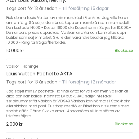
Azur Louis Vuitton, helt ny.
Togs bort för 13 år sedan
-
Till försäljning i 5 dagar
Fick denna Louis Vuitton av min man, köpt i Frankrike. Jag ville ha en
annan färg. Så säljer den för att köpa en marinblå i samma modell.
Den kostade 14000:- Kostar 16000 dk i Köpenhamn. Säljes för 10.000:-
Den är bara precis uppackad. Väskan är äkta och kan kollas upp i
butiker som säljer märket. Skulle den vara fake betalar jag tillbaka
10.000:- Ring för frågor/fler bilder.
10 000 kr
Blocket.se
Väskor
·
Haninge
Louis Vuitton Pochette ÄKTA
Togs bort för 13 år sedan
-
Till försäljning i 2 månader
Jag säljer min LV pochette. Har inte kvitto för väskan men Väskan är
äkta och kan kollas i närmsta LV butik . JAG säljer inte fake!
serialnummer för väskan är VI0949 Väskan kan hämtas i Stockholm
eller skickas med post. Dustbag medföljer. Priset kan diskuteras med
snabb affär. Gärna Skicka email. Annonsören vill inte störas av
telefonsäljare.
2 000 kr
Blocket.se