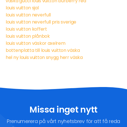
väska gucci louis vuitton burberry rea
louis vuitton sjal
louis vuitton neverfull
louis vuitton neverfull pris sverige
louis vuitton koffert
louis vuitton plånbok
louis vuitton väskor axelrem
bottenplatta till louis vuitton väska
hel ny louis vuitton snygg herr väska
Missa inget nytt
Prenumerera på vårt nyhetsbrev för att få reda