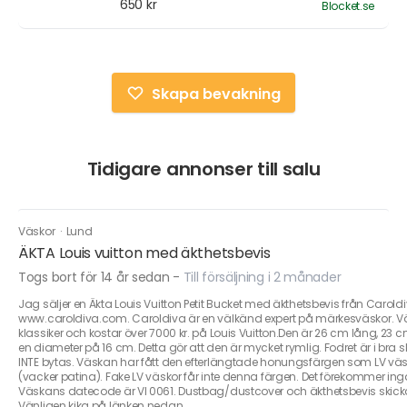
650 kr
Blocket.se
Skapa bevakning
Tidigare annonser till salu
Väskor
·
Lund
ÄKTA Louis vuitton med äkthetsbevis
Togs bort för 14 år sedan
-
Till försäljning i 2 månader
Jag säljer en Äkta Louis Vuitton Petit Bucket med äkthetsbevis från Caroldi
www.caroldiva.com. Caroldiva är en välkänd expert på märkesväskor. V
klassiker och kostar över 7000 kr. på Louis Vuitton.Den är 26 cm lång, 23
en diameter på 16 cm. Detta gör att den är mycket rymlig. Fodret är i bra 
INTE bytas. Väskan har fått den efterlängtade honungsfärgen som LV väskor
(vacker patina). Fake LV väskor får inte denna färgen. Det förekommer ing
Väskans datecode är VI 0061. Dustbag/dustcover och äkthetsbevis skic
Vänligen kika på länken nedan.