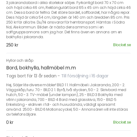
3 jakarandabord i olika storlekar säljes. Fyrkantigt bord 70 x 70 cm
och höjd cirka 46 cm, Rektangulärt bord 65 x 45 cm och höjd cirka 46
cm. Dessa bord är felfria. Det större bordet, soffbordet, har några repor.
Dess höjd är cirka 54 cm, längden är 140 cm och bredden 85 cm. Pris
250 kr för alla tre. Du/Ni ansvarar för hemtransport. Hämtas i Södra
Nol, Ale kommun. Bilden är nästa densamma som i en
soffgruppsannons som jag har. Det finns även en annons om en
bokhylla i jakaranda.
250 kr
Blocket.se
Hyllor och skåp
Bord, bokhylla, hallmöbel m.m
Togs bort för 13 år sedan
-
Till försäljning i 16 dagar
Hej, Säljer lite diverse möbler! BILD 1 1. Hallmöbel i Jakaranda, 200:- 2.
Väggskåp, furu. 70:- BILD 2 1. Byrå, två stycken, 50:- 2. Skrivbord med
hutch, 50:- 3. TV-möbel (under lampan), 25:- BILD 3 Bokhylla med
vitrin i jakaranda, 700:- BILD 4 Bord med glasskiva, 150:- BILD 5
Enkelsäng - eldriven i fot- och huvudända, väldigt sparsamt
använd. 2500:- BILD 6 Motionscyckel, 50:- Annonsören vill inte störas
av telefonsäljare.
0 kr
Blocket.se