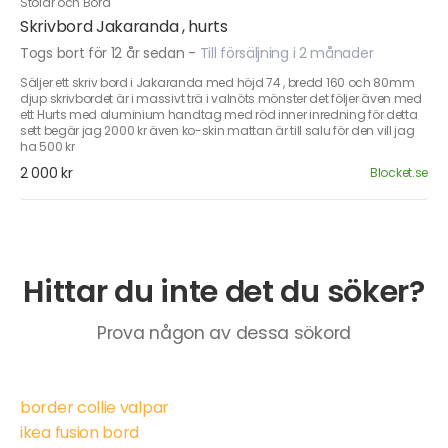
Stolar och Bord
Skrivbord Jakaranda , hurts
Togs bort för 12 år sedan
-
Till försäljning i 2 månader
Säljer ett skriv bord i Jakaranda med höjd 74 , bredd 160 och 80mm
djup skrivbordet är i massivt trä i valnöts mönster det följer även med
ett Hurts med aluminium handtag med röd inner inredning för detta
sett begär jag 2000 kr även ko-skin mattan är till salu för den vill jag
ha 500 kr
2 000 kr
Blocket.se
Hittar du inte det du söker?
Prova någon av dessa sökord
border collie valpar
ikea fusion bord