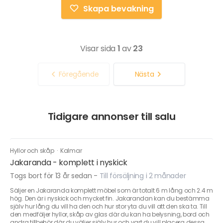
Skapa bevakning
Visar sida
1
av
23
Föregående
Nästa
Tidigare annonser till salu
Hyllor och skåp
·
Kalmar
Jakaranda - komplett i nyskick
Togs bort för 13 år sedan
-
Till försäljning i 2 månader
Säljer en Jakaranda komplett möbel som är totalt 6 m lång och 2.4 m
hög. Den är i nyskick och mycket fin. Jakarandan kan du bestämma
själv hur lång du vill ha den och hur stor yta du vill att den ska ta. Till
den medföljer hyllor, skåp av glas där du kan ha belysning, bord och
andra tillbehör där du väljer själv hur och vart du vill placera dessa.