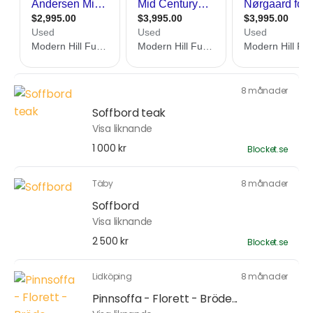
8 månader
Soffbord teak
Visa liknande
1 000 kr
Blocket.se
Täby
8 månader
Soffbord
Visa liknande
2 500 kr
Blocket.se
Lidköping
8 månader
Pinnsoffa - Florett - Bröde...