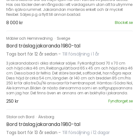
Hos oss täcker den en långsida i ett vardagsrum utan att ta utrymme
från själva rummet. Jakarandan monteras enkelt och är mycket
flexibel. Säljes p.g.a flytt till annan bostad.
8 000 kr
Blocket.se
Möbler och Heminredning
·
Sverige
Bord träslag jakaranda 1980-tal
Togs bort för 12 år sedan
-
Till försäljning i 1 år
3 jakarandabord i olika storlekar säljes. Fyrkantigt bord 70 x 70 cm
och höjd cirka 46 cm, Rektangulärt bord 65 x 45 cm och höjd cirka 46
cm. Dessa bord är felfria. Det större bordet, soffbordet, har några repor.
Dess höjd är cirka 54 cm, längden är 140 cm och bredden 85 cm.Pris
250 kr för alla tre.Du/Ni ansvarar för hemtransport. Hämtas i Södra Nol,
Ale kommun.Bilden är nästa densamma som i en soffgruppsannons
som jag har. Det finns även en annons om en bokhylla i jakaranda.
250 kr
Fyndtorget.se
Stolar och Bord
·
Älvsborg
Bord träslag jakaranda 1980-tal
Togs bort för 13 år sedan
-
Till försäljning i 12 dagar