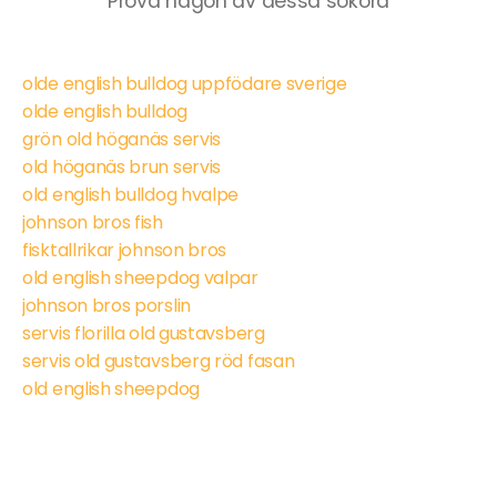
Prova någon av dessa sökord
olde english bulldog uppfödare sverige
olde english bulldog
grön old höganäs servis
old höganäs brun servis
old english bulldog hvalpe
johnson bros fish
fisktallrikar johnson bros
old english sheepdog valpar
johnson bros porslin
servis florilla old gustavsberg
servis old gustavsberg röd fasan
old english sheepdog