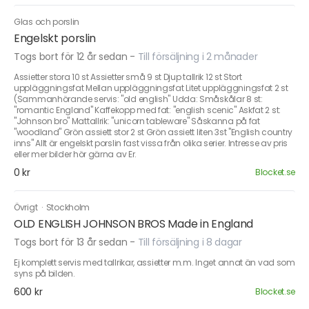
Glas och porslin
Engelskt porslin
Togs bort för 12 år sedan
-
Till försäljning i 2 månader
Assietter stora 10 st Assietter små 9 st Djup tallrik 12 st Stort
uppläggningsfat Mellan uppläggningsfat Litet uppläggningsfat 2 st
(Sammanhörande servis: "old english" Udda: Småskålar 8 st:
"romantic England" Kaffekopp med fat: "english scenic" Askfat 2 st:
"Johnson bro" Mattallrik: "unicorn tableware" Såskanna på fat
"woodland" Grön assiett stor 2 st Grön assiett liten 3st "English country
inns" Allt är engelskt porslin fast vissa från olika serier. Intresse av pris
eller mer bilder hör gärna av Er.
0 kr
Blocket.se
Övrigt
·
Stockholm
OLD ENGLISH JOHNSON BROS Made in England
Togs bort för 13 år sedan
-
Till försäljning i 8 dagar
Ej komplett servis med tallrikar, assietter m.m. Inget annat än vad som
syns på bilden.
600 kr
Blocket.se