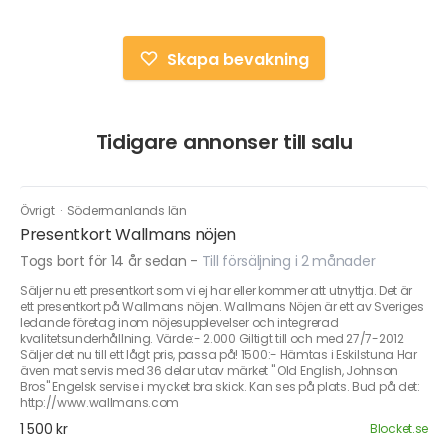
Skapa bevakning
Tidigare annonser till salu
Övrigt
·
Södermanlands län
Presentkort Wallmans nöjen
Togs bort för 14 år sedan
-
Till försäljning i 2 månader
Säljer nu ett presentkort som vi ej har eller kommer att utnyttja. Det är
ett presentkort på Wallmans nöjen. Wallmans Nöjen är ett av Sveriges
ledande företag inom nöjesupplevelser och integrerad
kvalitetsunderhållning. Värde:- 2.000 Giltigt till och med 27/7-2012
Säljer det nu till ett lågt pris, passa på! 1500:- Hämtas i Eskilstuna Har
även mat servis med 36 delar utav märket " Old English, Johnson
Bros" Engelsk servise i mycket bra skick. Kan ses på plats. Bud på det:
http://www.wallmans.com
1 500 kr
Blocket.se