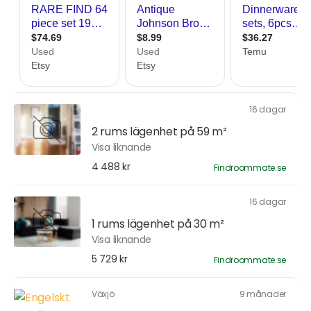
16 dagar
2 rums lägenhet på 59 m²
Visa liknande
4 488 kr
Findroommate.se
16 dagar
1 rums lägenhet på 30 m²
Visa liknande
5 729 kr
Findroommate.se
Växjö
9 månader