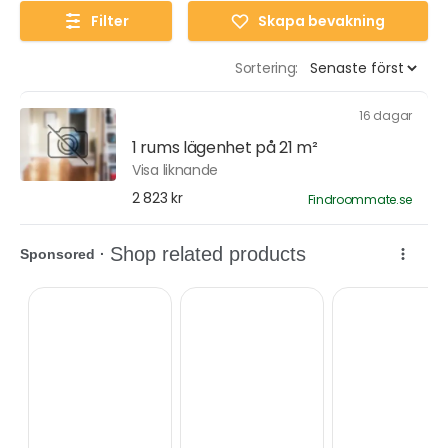
Filter
Skapa bevakning
Sortering:
16 dagar
1 rums lägenhet på 21 m²
Visa liknande
2 823 kr
Findroommate.se