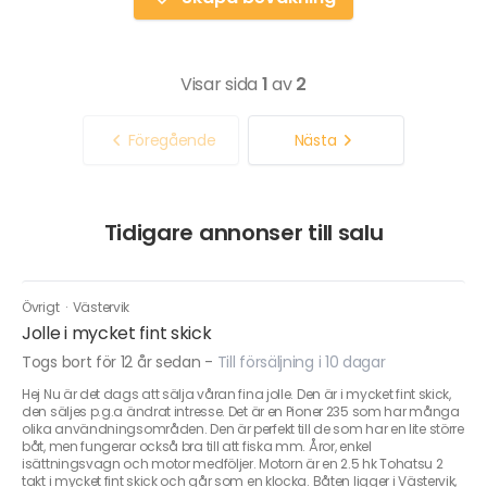
Visar sida
1
av
2
Föregående
Nästa
Tidigare annonser till salu
Övrigt
·
Västervik
Jolle i mycket fint skick
Togs bort för 12 år sedan
-
Till försäljning i 10 dagar
Hej Nu är det dags att sälja våran fina jolle. Den är i mycket fint skick,
den säljes p.g.a ändrat intresse. Det är en Pioner 235 som har många
olika användningsområden. Den är perfekt till de som har en lite större
båt, men fungerar också bra till att fiska mm. Åror, enkel
isättningsvagn och motor medföljer. Motorn är en 2.5 hk Tohatsu 2
takt i mycket fint skick och går som en klocka. Båten ligger i Västervik,