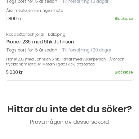
Togs bort för 15 år sedan
-
Till försäljning i 3 dagar
Åror medföljer men ingen motor
1 800 kr
Blocket.se
Roddbåtar och jollar
·
Lidköping
Pioner 235 med 6hk Johnson
Togs bort för 15 år sedan
-
Till försäljning i 20 dagar
Pioner 235 med Johnson 6 hk. Planar med vuxenperson i. Åror och
trycktank medföljer. Motorn i gott skick, lättstartad.
5 000 kr
Blocket.se
Hittar du inte det du söker?
Prova någon av dessa sökord