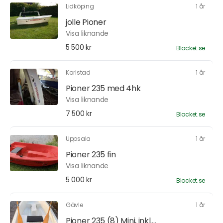
Lidköping
1 år
jolle Pioner
Visa liknande
5 500 kr
Blocket.se
Karlstad
1 år
Pioner 235 med 4hk
Visa liknande
7 500 kr
Blocket.se
Uppsala
1 år
Pioner 235 fin
Visa liknande
5 000 kr
Blocket.se
Gävle
1 år
Pioner 235 (8) Mini, inkl....