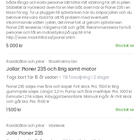
både långa och korta personer lätt hittar rätt ställning för att ro jollen.
Stabilitet är nyckelord även för en liten båt, även här är Pioner 235 i en
klass för sig. Ta ur pluggen till självlänsen när du släpar jollen och du
behöver inte vara rädd för att få problem med eventuellt
inkommande vatten i jollen, det rinner fort ut genom självlänsen.
Pioner 235 levereras i färgerna rött och grått. Rekommenderas för två
personer och tål en motorstyrka på upp till 4 hk.
http://www.marinfritid.se/pioner.shtm
5 000 kr
Blocket.se
Roddbåtar och jollar
·
Stockholms län
Jollar: Pioner 235 och Brig samt motor
Togs bort för 15 år sedan
-
Till försäljning i 2 dagar
Pioner 235 säljes mer åror och kapell. Fint skick. Pris: 1500 kr Brig
gummijolle säljes. Längd: 2,2 m. Pump och åror medföljer. Pris: 1000 kr
Evinrude 1.2 hk säljes. Inbyggd bensintank. Manual ingår. Är i fint skick
och går bra. Pris: 1500 kr
1 500 kr
Blocket.se
Roddbåtar och jollar
·
Västervik
Jolle Pioner 235