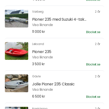
Varberg
2 år
Pioner 235 med Suzuki 4-tak...
Visa liknande
11 000 kr
Blocket.se
Leksand
2 år
Pioner 235
Visa liknande
3 500 kr
Blocket.se
Gävle
2 år
Jolle Pioner 235 Classic
Visa liknande
6 500 kr
Blocket.se
Norrköping
2 år