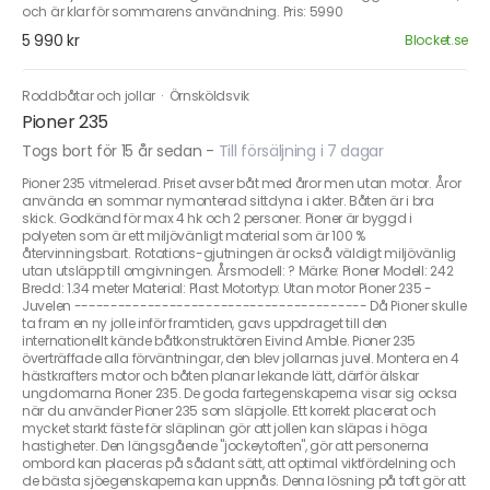
och är klar för sommarens användning. Pris: 5990
5 990 kr
Blocket.se
Roddbåtar och jollar
·
Örnsköldsvik
Pioner 235
Togs bort för 15 år sedan
-
Till försäljning i 7 dagar
Pioner 235 vitmelerad. Priset avser båt med åror men utan motor. Åror
använda en sommar nymonterad sittdyna i akter. Båten är i bra
skick. Godkänd för max 4 hk och 2 personer. Pioner är byggd i
polyeten som är ett miljövänligt material som är 100 %
återvinningsbart. Rotations-gjutningen är också väldigt miljövänlig
utan utsläpp till omgivningen. Årsmodell: ? Märke: Pioner Modell: 242
Bredd: 1.34 meter Material: Plast Motortyp: Utan motor Pioner 235 -
Juvelen ---------------------------------------- Då Pioner skulle
ta fram en ny jolle inför framtiden, gavs uppdraget till den
internationellt kände båtkonstruktören Eivind Amble. Pioner 235
överträffade alla förväntningar, den blev jollarnas juvel. Montera en 4
hästkrafters motor och båten planar lekande lätt, därför älskar
ungdomarna Pioner 235. De goda fartegenskaperna visar sig ocksa
när du använder Pioner 235 som släpjolle. Ett korrekt placerat och
mycket starkt fäste för släplinan gör att jollen kan släpas i höga
hastigheter. Den längsgående "jockeytoften", gör att personerna
ombord kan placeras på sådant sätt, att optimal viktfördelning och
de bästa sjöegenskaperna kan uppnås. Denna lösning på toft gör att