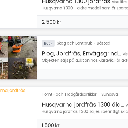
Husqvarna T300 jordfräs
Visa lik
Husqvarna T300 - äldre modell som är spars
2 500 kr
Skog och Lantbruk
·
Båstad
Butik
Plog, Jordfräs, Envägsgrind...
Vi
Objekten säljs på auktion hos Klaravik. För ak
Tomt- och Trädgårdsartiklar
·
Sundsvall
Husqvarna jordfräs T300 äld...
V
Husqvarna jordfräs T300 säljes i befintligt skic
1 500 kr