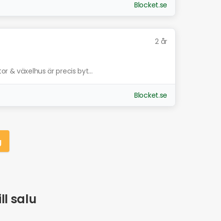
Blocket.se
2 år
r & växelhus är precis byt...
Blocket.se
g
ll salu