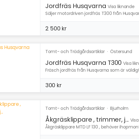
Jordfräs Husqvarna
Visa liknande
Säljer motordriven jordfräs T300 från Husqvarn
2 500 kr
Tomt- och Trädgårdsartiklar
·
Östersund
Jordfräs Husqvarna T300
Visa li
Fräsch jordfräs från Husqvarna som är väldigt 
300 kr
Tomt- och Trädgårdsartiklar
·
Bjurholm
Åkgräsklippare , trimmer, j...
Visa
Åkgräsklippare MTD LF 130 , behöver ihopmonte