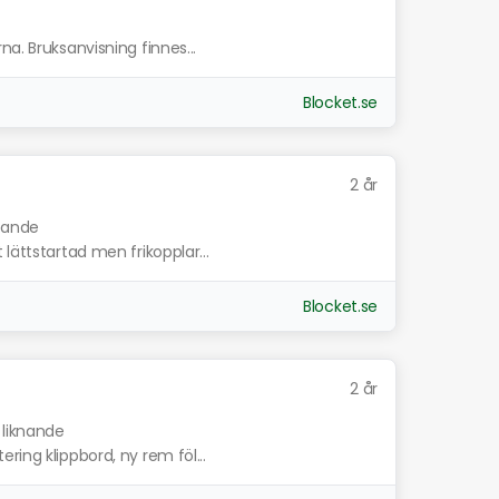
a. Bruksanvisning finnes...
Blocket.se
2 år
knande
lättstartad men frikopplar...
Blocket.se
2 år
 liknande
ring klippbord, ny rem föl...