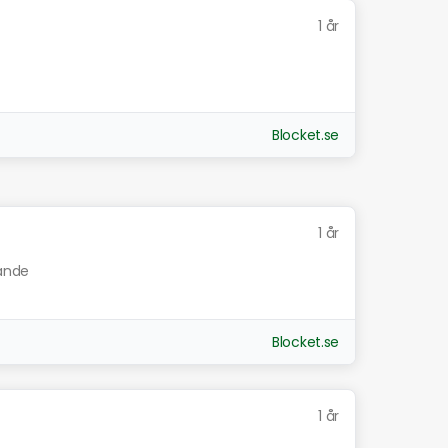
1 år
Blocket.se
1 år
nande
Blocket.se
1 år