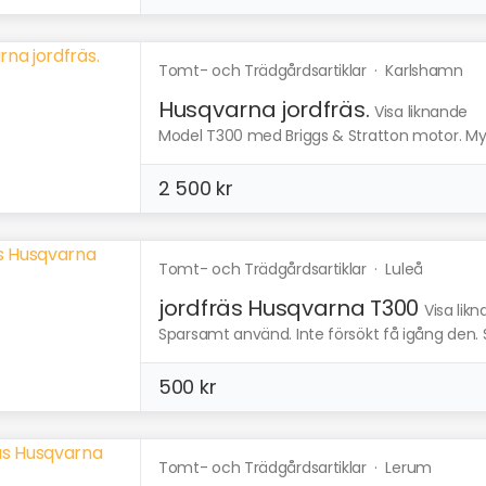
Tomt- och Trädgårdsartiklar
·
Karlshamn
Husqvarna jordfräs.
Visa liknande
Model T300 med Briggs & Stratton motor. Myck
2 500 kr
Tomt- och Trädgårdsartiklar
·
Luleå
jordfräs Husqvarna T300
Visa lik
Sparsamt använd. Inte försökt få igång den. Stå
500 kr
Tomt- och Trädgårdsartiklar
·
Lerum