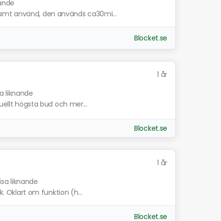
nande
amt använd, den används ca30mi...
Blocket.se
1 år
sa liknande
tuellt högsta bud och mer...
Blocket.se
1 år
isa liknande
k. Oklart om funktion (h...
Blocket.se