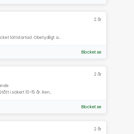
2 år
et lättstartad. Obetydligt a...
Blocket.se
2 år
nande
tt i säkert 10-15 år. Ren...
Blocket.se
2 år