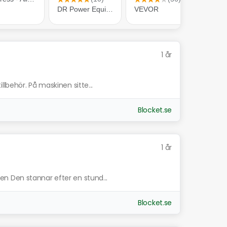
1 år
lbehör. På maskinen sitte...
Blocket.se
1 år
n Den stannar efter en stund...
Blocket.se