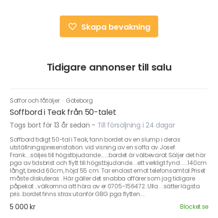
Skapa bevakning
Tidigare annonser till salu
Soffor och fåtöljer
·
Göteborg
Soffbord i Teak från 50-talet
Togs bort för 13 år sedan
-
Till försäljning i 24 dagar
Soffbord tidigt 50-tal i Teak, fann bordet av en slump i deras
utställningspresenstation. vid visning av en soffa av Josef
Frank....säljes till högstbjudande......bordet är välbevarat.Säljer det här
pga av tidsbrist och flytt till högstbjudande....ett verkligt fynd .....140cm
långt, bredd 60cm, höjd 55 cm. Tar endast emot telefonsamtal.Priset
måste diskuteras . Här gäller det snabba affärer som jag tidigare
påpekat ..välkomna att höra av er 0705-156472..Ulla ...sätter lägsta
pris..bordet finns strax utanför GBG pga flytten....
5 000 kr
Blocket.se