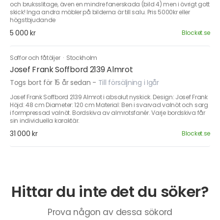
och bruksslitage, även en mindre fanerskada (bild 4) men i övrigt gott
skick! Inga andra möbler på bilderna är till salu. Pris 5000kr eller
högstbjudande
5 000 kr
Blocket.se
Soffor och fåtöljer
·
Stockholm
Josef Frank Soffbord 2139 Almrot
Togs bort för 15 år sedan
-
Till försäljning i Igår
Josef Frank Soffbord 2139 Almrot i absolut nyskick. Design: Josef Frank
Höjd: 48 cm Diameter: 120 cm Material: Ben i svarvad valnöt och sarg
i formpressad valnöt. Bordskiva av almrotsfanér. Varje bordskiva får
sin individuella karaktär.
31 000 kr
Blocket.se
Hittar du inte det du söker?
Prova någon av dessa sökord