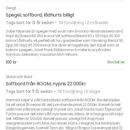
Övrigt
Spegel, soffbord, lådhurts billigt
Togs bort för 13 år sedan
-
Till försäljning i 2 månader
Säljer följande; En spegel med svart ram (mocka-liknande bred ram)
Höjd 142 Bredd 60 200 kronor Vitt soffbord Bredd 90 x 55 Höjd 45 100
kronor Lådhurts, vit, perfekt att ha i garderober som förvaring Bredd 110
Djup 50 Höjd 45 200 kronor Har även en tapetrulle, den tapet som är
bakom spegeln, Josef Frank Eldblomma 6 meter kvar på rullen.
Hämtas i birkastan, Vasastan Mvh Viktoria
100 kr
Blocket.se
Stolar och Bord
Soffbord från ROOM, nypris 22 000kr
Togs bort för 11 år sedan
-
Till försäljning i 6 dagar
Härmed säljer vi vårt fantastiska soffbord ifrån ROOM. Bordet köptes
för ett antal år sedan till det svindlande priset 22 000kr. Bordet är helt
unikt men påminner väldigt mycket om Josef Franks bord "Diplomat".
Tyvärr passar det inte i vårt nya boende, därav är vi tvungna att sälja
det. Måtten är 120x120. Bordet passar väldigt fint ihop med
designklassiker som Arne Jacobsen, Hans J Wegner, Kai Kristiansen,
Börge Mogensen, Svenskt Tenn etc. Några få repor (se exempel bild 3)