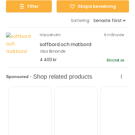
Filter
Skapa bevakning
Sortering:
Hässleholm
8 månader
soffbord och matbord
Visa liknande
4 400 kr
Blocket.se