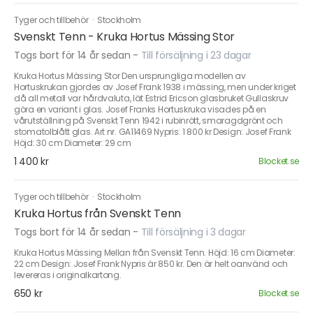
Tyger och tillbehör
·
Stockholm
Svenskt Tenn - Kruka Hortus Mässing Stor
Togs bort för 14 år sedan
-
Till försäljning i 23 dagar
Kruka Hortus Mässing Stor Den ursprungliga modellen av
Hortuskrukan gjordes av Josef Frank 1938 i mässing, men under kriget
då all metall var hårdvaluta, lät Estrid Ericson glasbruket Gullaskruv
göra en variant i glas. Josef Franks Hortuskruka visades på en
vårutställning på Svenskt Tenn 1942 i rubinrött, smaragdgrönt och
stomatolblått glas. Art nr. GA11469 Nypris: 1 800 kr Design: Josef Frank
Höjd: 30 cm Diameter: 29 cm
1 400 kr
Blocket.se
Tyger och tillbehör
·
Stockholm
Kruka Hortus från Svenskt Tenn
Togs bort för 14 år sedan
-
Till försäljning i 3 dagar
Kruka Hortus Mässing Mellan från Svenskt Tenn. Höjd: 16 cm Diameter:
22 cm Design: Josef Frank Nypris är 850 kr. Den är helt oanvänd och
levereras i originalkartong.
650 kr
Blocket.se