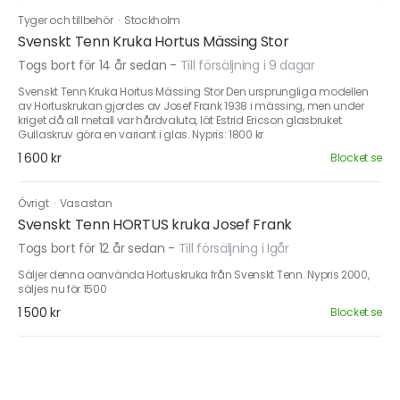
Tyger och tillbehör
·
Stockholm
Svenskt Tenn Kruka Hortus Mässing Stor
Togs bort för 14 år sedan
-
Till försäljning i 9 dagar
Svenskt Tenn Kruka Hortus Mässing Stor Den ursprungliga modellen
av Hortuskrukan gjordes av Josef Frank 1938 i mässing, men under
kriget då all metall var hårdvaluta, lät Estrid Ericson glasbruket
Gullaskruv göra en variant i glas. Nypris: 1800 kr
1 600 kr
Blocket.se
Övrigt
·
Vasastan
Svenskt Tenn HORTUS kruka Josef Frank
Togs bort för 12 år sedan
-
Till försäljning i Igår
Säljer denna oanvända Hortuskruka från Svenskt Tenn. Nypris 2000,
säljes nu för 1500
1 500 kr
Blocket.se