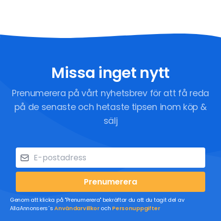
Missa inget nytt
Prenumerera på vårt nyhetsbrev för att få reda
på de senaste och hetaste tipsen inom köp &
sälj
Prenumerera
Genom att klicka på "Prenumerera" bekräftar du att du tagit del av
AllaAnnonsers´s
Användarvillkor
och
Personuppgifter