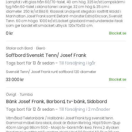
Lampfot i vitt glas från 60/70-talet. 40 cm hög. 325 kr/st Lampskärm i
tyg från 60-talet i sköna toner i orange. 32 cm hög & 35 cm i
diameter. 250 kr/st Bild 6: Klassisk Lindqvist stegstol i rostfritt klädd i
Manhattan Josef Frank samt Elefant-mönster Estrid Ericson, Svenskt
Tenn. 60 cm höga. 1000 kr/st Läckert glasbord med underrede i teak
som ger bordet ett smäckert uttryck. 120x70x53 cm.
0 kr
Blocket.se
Stolar och Bord
·
Ekerö
Soffbord Svenskt Tenn/ Josef Frank
Togs bort för 13 år sedan
-
Till försäljning i Igår
Svenskt Tenn/ Josef Frank runt soffbord 120 diameter
33 000 kr
Blocket.se
Övrigt
·
Tumba
Bänk Josef Frank, Barbord, tv-bänk, Sidobord
Togs bort för 12 år sedan
-
Till försäljning i 2 månader
Vitmålad Telefonbänk / Hallbänk i Josef Frank tyg svenskt tenn.
Gammal möbel i bra skick, dock är lådan lite trög. Höjd 59cm Djup
40cm Längd 98cm 500:- Mosjö tv-bänk från ikea. Finns 2 stycken