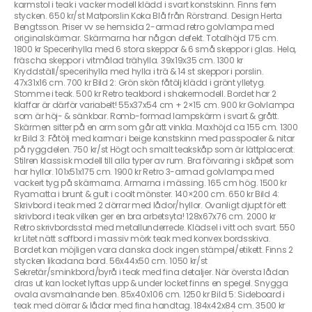
karmstol i teak i vacker modell klädd i svart konstskinn. Finns fem
stycken. 650 kr/st Matporslin Koka Blå från Rörstrand. Design Herta
Bengtsson. Priser vv se hemsida 2-armad retro golvlampa med
originalskärmar. Skärmarna har någon defekt. Totalhöjd 175 cm.
1800 kr Specerihylla med 6 stora skeppor & 6 små skeppor i glas. Hela,
fräscha skeppor i vitmålad trähylla. 39x19x35 cm. 1300 kr
Kryddställ/specerihylla med hylla i trä & 14 st skeppor i porslin.
47x31x16 cm. 700 kr Bild 2: Grön skön fåtölj klädd i grönt ylletyg.
Stomme i teak. 500 kr Retro teakbord i shakermodell. Bordet har 2
klaffar är därför variabelt! 55x37x54 cm + 2×15 cm. 900 kr Golvlampa
som är höj- & sänkbar. Romb-formad lampskärm i svart & grått.
Skärmen sitter på en arm som går att vinkla. Maxhöjd ca 155 cm. 1300
kr Bild 3: Fåtölj med karmar i beige konstskinn med passpoaler & nitar
på ryggdelen. 750 kr/st Högt och smalt teakskåp som är lättplacerat.
Stilren klassisk modell till alla typer av rum. Bra förvaring i skåpet som
har hyllor. 101x51x175 cm. 1900 kr Retro 3-armad golvlampa med
vackert tyg på skärmarna. Armarna i mässing. 165 cm hög. 1500 kr
Ryamatta i brunt & gult i coolt mönster. 140×200 cm. 650 kr Bild 4:
Skrivbord i teak med 2 dörrar med lådor/hyllor. Ovanligt djupt för ett
skrivbord i teak vilken ger en bra arbetsyta! 128x67x76 cm. 2000 kr
Retro skrivbordsstol med metallunderrede. Klädsel i vitt och svart. 550
kr Litet nätt soffbord i massiv mörk teak med konvex bordsskiva.
Bordet kan möjligen vara danska dock ingen stämpel/etikett. Finns 2
stycken likadana bord. 56x44x50 cm. 1050 kr/st
Sekretär/sminkbord/byrå i teak med fina detaljer. När översta lådan
dras ut kan locket lyftas upp & under locket finns en spegel. Snygga
ovala avsmalnande ben. 85x40x106 cm. 1250 kr Bild 5: Sideboard i
teak med dörrar & lådor med fina handtag. 184x42x84 cm. 3500 kr