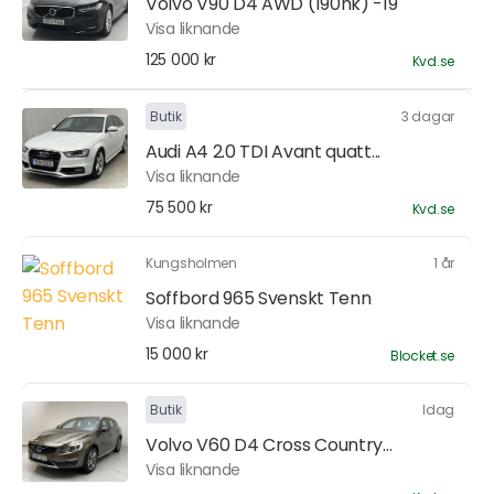
Volvo V90 D4 AWD (190hk) -19
Visa liknande
125 000 kr
Kvd.se
Butik
3 dagar
Audi A4 2.0 TDI Avant quatt...
Visa liknande
75 500 kr
Kvd.se
Kungsholmen
1 år
Soffbord 965 Svenskt Tenn
Visa liknande
15 000 kr
Blocket.se
Butik
Idag
Volvo V60 D4 Cross Country...
Visa liknande