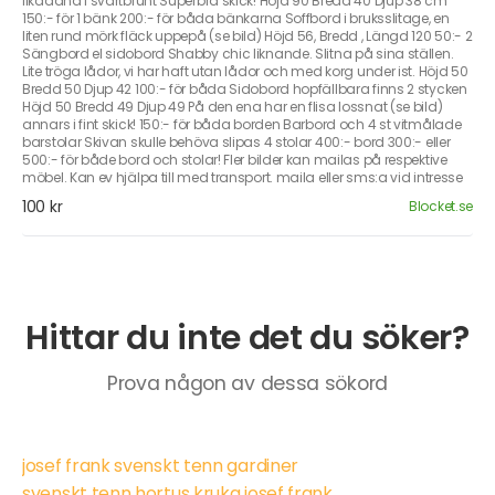
likadana i svartbrunt Superbra skick! Höjd 90 Bredd 40 Djup 38 cm
150:- för 1 bänk 200:- för båda bänkarna Soffbord i bruksslitage, en
liten rund mörk fläck uppepå (se bild) Höjd 56, Bredd , Längd 120 50:- 2
Sängbord el sidobord Shabby chic liknande. Slitna på sina ställen.
Lite tröga lådor, vi har haft utan lådor och med korg under ist. Höjd 50
Bredd 50 Djup 42 100:- för båda Sidobord hopfällbara finns 2 stycken
Höjd 50 Bredd 49 Djup 49 På den ena har en flisa lossnat (se bild)
annars i fint skick! 150:- för båda borden Barbord och 4 st vitmålade
barstolar Skivan skulle behöva slipas 4 stolar 400:- bord 300:- eller
500:- för både bord och stolar! Fler bilder kan mailas på respektive
möbel. Kan ev hjälpa till med transport. maila eller sms:a vid intresse
100 kr
Blocket.se
Hittar du inte det du söker?
Prova någon av dessa sökord
josef frank svenskt tenn gardiner
svenskt tenn hortus kruka josef frank