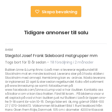
Skapa bevakning
Tidigare annonser till salu
Antikt
Stegstol Josef Frank Sideboard matgrupper mm
Togs bort för 13 år sedan
-
Till försäljning i 2 månader
Butiken Linne & Lump finns i Laxå men vi levererar regelbundet till
Stockholm mot en mindre kostnad. Leverans sker på 3 fasta ställen i
Stockholm med omnejd. Hemkörning kan ev. ordnas. Nästa leverans
är inplanerad 22 april & sker sedan regelbundet. Kolla vårt sortiment
på www.linneolump.se samt i fotoalbumen på
www.facebook.com/Linne.o.Lump vad vi har i butiken. Kontakta oss
så kollar vi om vi kan lösa frakten. Först till kvarn... På bilderna visar vi
ett axplock på vad vi har i butiken just nu! Butiken i Laxå är öppen ons-
fre 11-18 samt lör-sön 10-15. Övriga tider enl. ök, ring gärna! 0584-100
27 / 070-3444472. Välkommen till butiken! Bild 1: Runt teakbord från
Hans Olsen Frem Röjle, Danmark. 105 cm i diameter. 4200 kr Klassisk