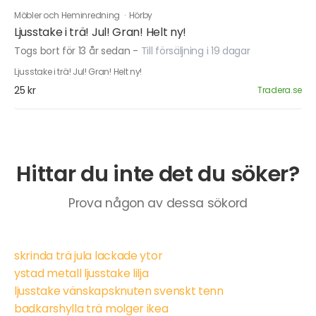
Möbler och Heminredning
·
Hörby
Ljusstake i trä! Jul! Gran! Helt ny!
Togs bort för 13 år sedan
-
Till försäljning i 19 dagar
Ljusstake i trä! Jul! Gran! Helt ny!
25 kr
Tradera.se
Hittar du inte det du söker?
Prova någon av dessa sökord
skrinda trä jula lackade ytor
ystad metall ljusstake lilja
ljusstake vänskapsknuten svenskt tenn
badkarshylla trä molger ikea