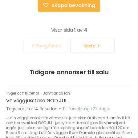
Skapa bevakning
Visar sida
1
av
4
Föregående
Nästa
Tidigare annonser till salu
Tyger och tillbehör
·
Jämtlands län
Vit väggljusstake GOD JUL
Togs bort för 14 år sedan
-
Till försäljning i 22 dagar
Julfin väggljusstake för värmeljus Ljusstaken är tillverkad i antikvitt trä
och har svart text GOD JUL Ljuscylinder i frostat glas för värmeljuset
ingår Ljusstaken har ögla för upphängning på baksidan Höjd 20 cm
Bredd 9 cm Längd ut från väggen 11 cm Diameter glasbehållare 6 cm
Höjd 6,5 cm Besök gärna vår webbutik där hittar du fler populära