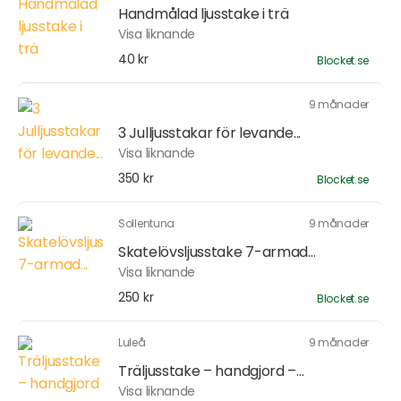
Handmålad ljusstake i trä
Visa liknande
40 kr
Blocket.se
9 månader
3 Julljusstakar för levande...
Visa liknande
350 kr
Blocket.se
Sollentuna
9 månader
Skatelövsljusstake 7-armad...
Visa liknande
250 kr
Blocket.se
Luleå
9 månader
Träljusstake – handgjord –...
Visa liknande