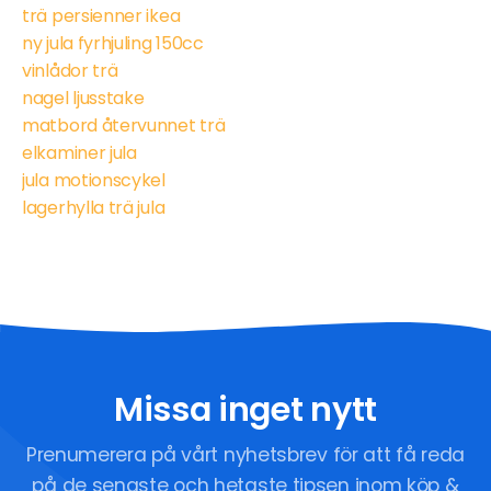
trä persienner ikea
ny jula fyrhjuling 150cc
vinlådor trä
nagel ljusstake
matbord återvunnet trä
elkaminer jula
jula motionscykel
lagerhylla trä jula
Missa inget nytt
Prenumerera på vårt nyhetsbrev för att få reda
på de senaste och hetaste tipsen inom köp &