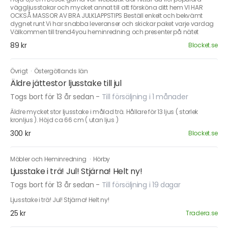
väggljusstakar och mycket annat till att försköna ditt hem VI HAR
OCKSÅ MASSOR AV BRA JULKLAPPSTIPS Beställ enkelt och bekvämt
dygnet runt Vi har snabba leveranser och skickar paket varje vardag
Välkommen till trend4you heminredning och presenter på nätet
89 kr
Blocket.se
Övrigt
·
Östergötlands län
Äldre jättestor ljusstake till jul
Togs bort för 13 år sedan
-
Till försäljning i 1 månader
Äldre mycket stor ljusstake i målad trä. Hållare för 13 ljus ( storlek
kronljus ). Höjd ca 66 cm ( utan ljus )
300 kr
Blocket.se
Möbler och Heminredning
·
Hörby
Ljusstake i trä! Jul! Stjärna! Helt ny!
Togs bort för 13 år sedan
-
Till försäljning i 19 dagar
Ljusstake i trä! Jul! Stjärna! Helt ny!
25 kr
Tradera.se