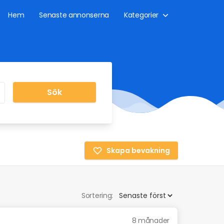
Hem
Senaste annonserna
Kategorier
Sök
Skapa bevakning
Sortering:
8 månader