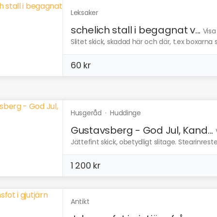
Leksaker
schelich stall i begagnat v...
Visa
Slitet skick, skadad här och där, t.ex boxarna 
60 kr
Husgeråd
·
Huddinge
Gustavsberg - God Jul, Kand...
Jättefint skick, obetydligt slitage. Stearinrest
1 200 kr
Antikt