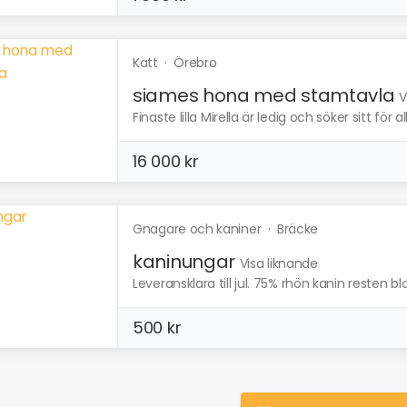
Katt
·
Örebro
siames hona med stamtavla
V
Finaste lilla Mirella är ledig och söker sitt för a
16 000 kr
Gnagare och kaniner
·
Bräcke
kaninungar
Visa liknande
Leveransklara till jul. 75% rhön kanin resten blan
500 kr