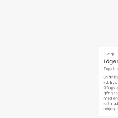
Övrigt
Lägen
Togs bor
En fin l
kyl, fry
Gångväg 
gäng som
med en 
luftmadr
början, 