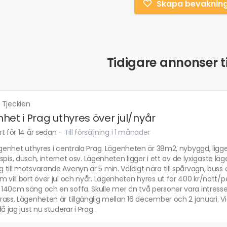
Skapa bevaknin
Tidigare annonser ti
·
Tjeckien
het i Prag uthyres över jul/nyår
t för 14 år sedan
-
Till försäljning i 1 månader
ägenhet uthyres i centrala Prag. Lägenheten är 38m2, nybyggd, ligg
s, spis, dusch, internet osv. Lägenheten ligger i ett av de lyxigaste 
till motsvarande Avenyn är 5 min. Väldigt nära till spårvagn, buss oc
 vill bort över jul och nyår. Lägenheten hyres ut för 400 kr/natt/
140cm säng och en soffa. Skulle mer än två personer vara intres
ass. Lägenheten är tillgänglig mellan 16 december och 2 januari. Vid
då jag just nu studerar i Prag.