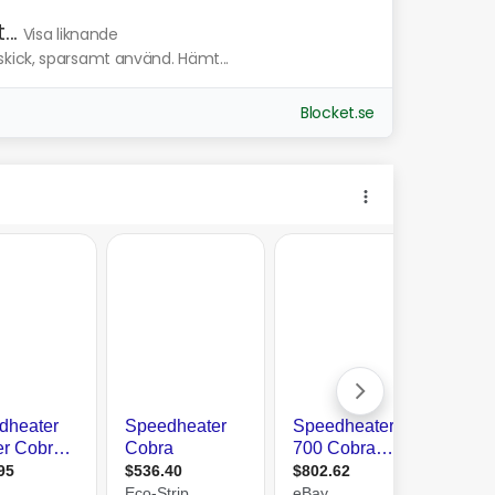
..
Visa liknande
kick, sparsamt använd. Hämt...
Blocket.se