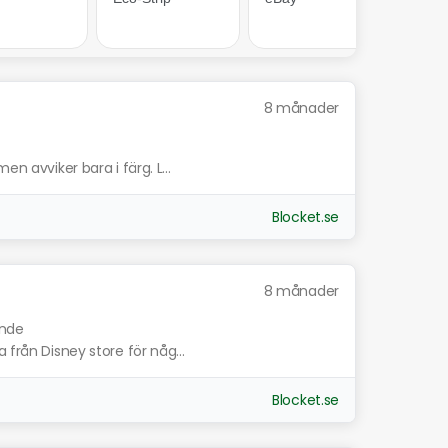
8 månader
en avviker bara i färg. L...
Blocket.se
8 månader
ande
 från Disney store för någ...
Blocket.se