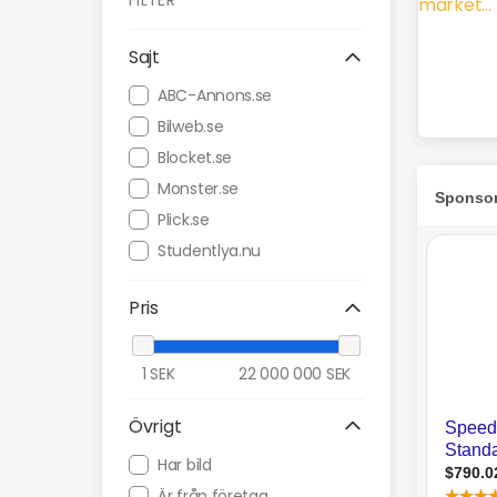
FILTER
Sajt
ABC-Annons.se
Bilweb.se
Blocket.se
Monster.se
Plick.se
Studentlya.nu
Pris
1
SEK
22 000 000
SEK
Övrigt
Har bild
Är från företag