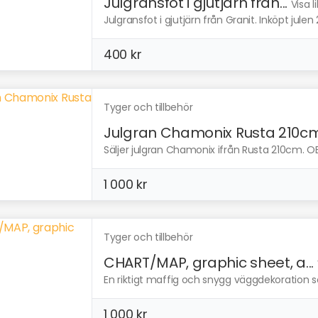
Julgransfot i gjutjärn från...
Visa 
Julgransfot i gjutjärn från Granit. Inköpt julen 
400 kr
Tyger och tillbehör
Julgran Chamonix Rusta 210c
Säljer julgran Chamonix ifrån Rusta 210cm. OBS!
1 000 kr
Tyger och tillbehör
CHART/MAP, graphic sheet, a...
En riktigt maffig och snygg väggdekoration som
1 000 kr