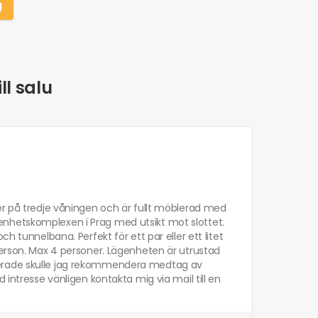
g
ll salu
er på tredje våningen och är fullt möblerad med
lägenhetskomplexen i Prag med utsikt mot slottet.
h tunnelbana. Perfekt för ett par eller ett litet
person. Max 4 personer. Lägenheten är utrustad
serade skulle jag rekommendera medtag av
 intresse vänligen kontakta mig via mail till en