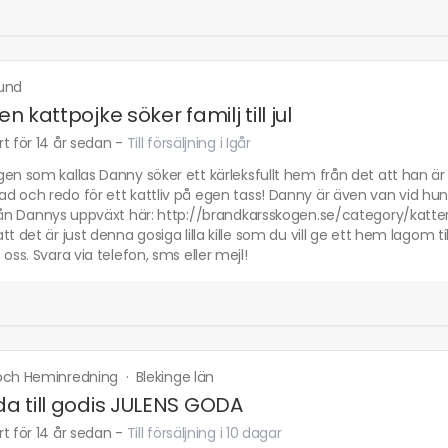
und
ten kattpojke söker familj till jul
t för 14 år sedan
-
Till försäljning i Igår
en som kallas Danny söker ett kärleksfullt hem från det att han ä
d och redo för ett kattliv på egen tass! Danny är även van vid hu
från Dannys uppväxt här: http://brandkarsskogen.se/category/katt
tt det är just denna gosiga lilla kille som du vill ge ett hem lagom t
 oss. Svara via telefon, sms eller mejl!
och Heminredning
·
Blekinge län
åda till godis JULENS GODA
t för 14 år sedan
-
Till försäljning i 10 dagar