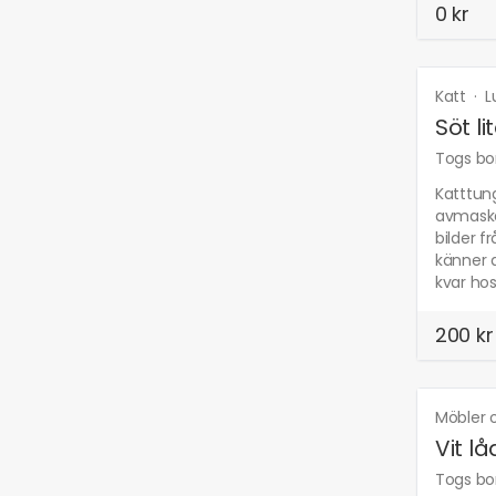
0 kr
Katt
·
L
Söt li
Togs bor
Katttung
avmaska
bilder 
känner a
kvar hos
200 kr
Möbler 
Vit l
Togs bor