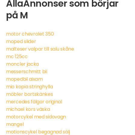
AllaAnnonser som börjar
på M
motor chevrolet 350
moped slider
malteser valpar till salu skåne
mc 125cc
moncler jacka
messerschmitt bil
mopedbil aixam
mio kopia stringhylla
möbler bortskänkes
mercedes fälgar original
michael kors väska
motorcykel med sidovagn
mangel
motionscykel begagnad sälj