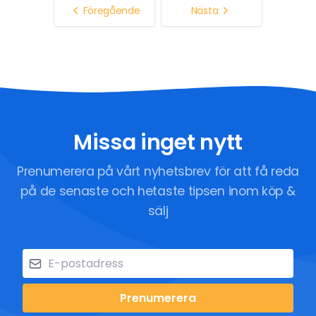
Föregående
Nästa
Missa inget nytt
Prenumerera på vårt nyhetsbrev för att få reda
på de senaste och hetaste tipsen inom köp &
sälj
Prenumerera