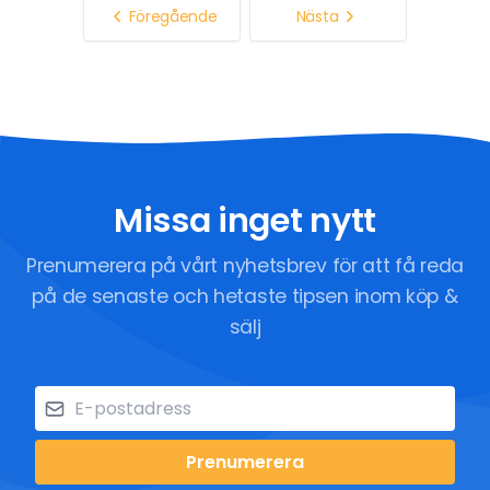
Föregående
Nästa
Missa inget nytt
Prenumerera på vårt nyhetsbrev för att få reda
på de senaste och hetaste tipsen inom köp &
sälj
Prenumerera