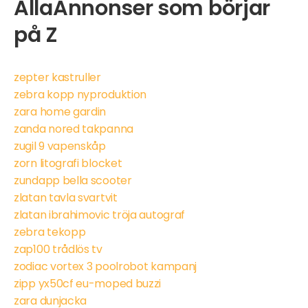
AllaAnnonser som börjar
på Z
zepter kastruller
zebra kopp nyproduktion
zara home gardin
zanda nored takpanna
zugil 9 vapenskåp
zorn litografi blocket
zundapp bella scooter
zlatan tavla svartvit
zlatan ibrahimovic tröja autograf
zebra tekopp
zap100 trådlös tv
zodiac vortex 3 poolrobot kampanj
zipp yx50cf eu-moped buzzi
zara dunjacka