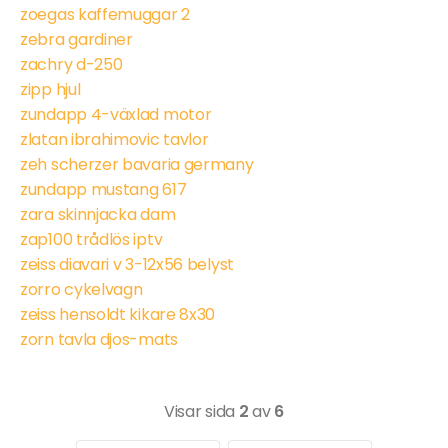
zoegas kaffemuggar 2
zebra gardiner
zachry d-250
zipp hjul
zundapp 4-växlad motor
zlatan ibrahimovic tavlor
zeh scherzer bavaria germany
zundapp mustang 617
zara skinnjacka dam
zap100 trådlös iptv
zeiss diavari v 3-12x56 belyst
zorro cykelvagn
zeiss hensoldt kikare 8x30
zorn tavla djos-mats
Visar sida
2
av
6