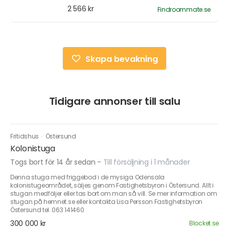
2 566 kr
Findroommate.se
Skapa bevakning
Tidigare annonser till salu
Fritidshus
·
Östersund
Kolonistuga
Togs bort för 14 år sedan
-
Till försäljning i 1 månader
Denna stuga med friggebod i de mysiga Odensala
kolonistugeområdet, säljes genom Fastighetsbyron i Östersund. Allt i
stugan medföljer eller tas bort om man så vill. Se mer information om
stugan på hemnet.se eller kontakta Lisa Persson Fastighetsbyron
Östersund tel. 063 141460
300 000 kr
Blocket.se