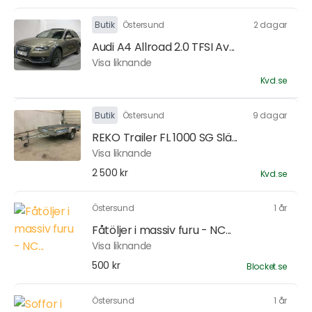
Butik
Östersund
2 dagar
Audi A4 Allroad 2.0 TFSI Av...
Visa liknande
Kvd.se
Butik
Östersund
9 dagar
REKO Trailer FL 1000 SG Slä...
Visa liknande
2 500 kr
Kvd.se
Östersund
1 år
Fåtöljer i massiv furu - NC...
Visa liknande
500 kr
Blocket.se
Östersund
1 år