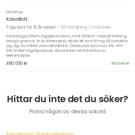
Fritidshus
Kolonilott
Togs bort för 13 år sedan
-
Till försäljning i 1 månader
Kolonistuga 30kvm, friggebod 10kvm, tomt 523kvm. Välskött förening,
trevliga grannar. Är du intresserad, skicka ett sms till mig så kontaktar
jag dig. Du måste vara folkbokförd i Östersunds kommun. Pris: 450
000 kr eller högstbjudande. Annonsören vill inte störas av
telefonsäljare.
450 000 kr
Blocket.se
Hittar du inte det du söker?
Prova någon av dessa sökord
kolonistugor till salu göteborg