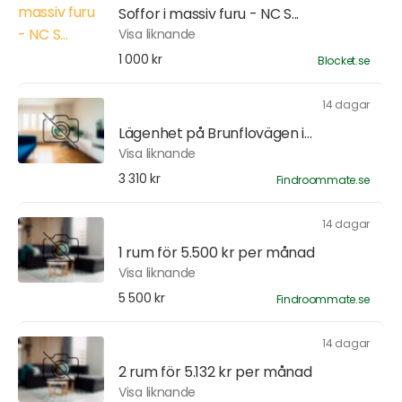
Soffor i massiv furu - NC S...
Visa liknande
1 000 kr
Blocket.se
14 dagar
Lägenhet på Brunflovägen i...
Visa liknande
3 310 kr
Findroommate.se
14 dagar
1 rum för 5.500 kr per månad
Visa liknande
5 500 kr
Findroommate.se
14 dagar
2 rum för 5.132 kr per månad
Visa liknande