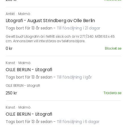
Antikt
·
Malmö
Litografi - August Strindberg av Olle Berlin
Togs bort för 13 år sedan
-
Till försäljning i 21 dagar
Ge ett bud! Litografin är i felfritt skick och är nr 277/340. Mått 63 x 45
cm. Annonsören vill inte störas av telefonsäljare.
0 kr
Blocket.se
Konst
·
Malmö
OLLE BERLIN - Litografi
Togs bort för 13 år sedan
-
Till försäljning i Igår
OLLE BERLIN - Litografi
250 kr
Tradera.se
Konst
·
Malmö
OLLE BERLIN - Litografi
Togs bort för 13 år sedan
-
Till försäljning i 6 dagar