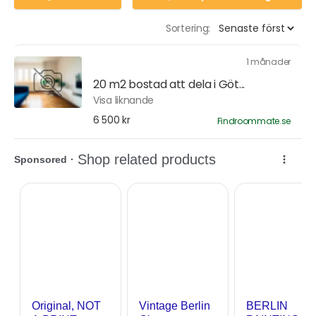
Sortering:
1 månader
20 m2 bostad att dela i Göt...
Visa liknande
6 500 kr
Findroommate.se