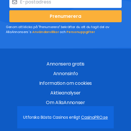
Prenumerera
Genom att klicka på "Prenumerera" bekräftar du att du tagit del av
AllaAnnonsers´s
Användarvillkor
och
Personuppgifter
Annonsera gratis
Annonsinfo
Information om cookies
Aktieanalyser
Om AllaAnnonser
Utforska Bästa Casinos enligt
CasinoPRO.se