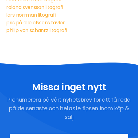
roland svensson litografi
lars norrman litografi
pris på olle olssons tavlor
philip von schantz litografi
Missa inget nytt
Prenumerera på vårt nyhetsbrev för att få reda
på de senaste och hetaste tipsen inom köp &
sälj