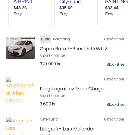
Butik
Lidköping
8 månader
Cupra Born E-Boost 59 kWh 2...
Visa liknande
329 900 kr
Blocket.se
8 månader
Färglitografi av Marc Chaga...
Visa liknande
3 600 kr
Blocket.se
Östersund
8 månader
Litografi - Lars Melander