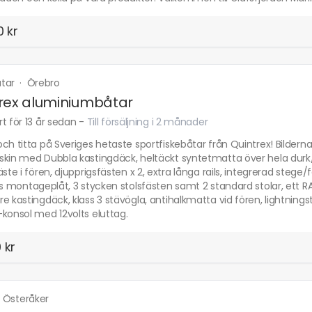
 kr
åtar
·
Örebro
rex aluminiumbåtar
t för 13 år sedan
-
Till försäljning i 2 månader
ch titta på Sveriges hetaste sportfiskebåtar från Quintrex! Bildern
skin med Dubbla kastingdäck, heltäckt syntetmatta över hela durk/
äste i fören, djupprigsfästen x 2, extra långa rails, integrerad stege/f
rs montageplåt, 3 stycken stolsfästen samt 2 standard stolar, ett 
e kastingdäck, klass 3 stävögla, antihalkmatta vid fören, lightningstr
konsol med 12volts eluttag.
 kr
·
Österåker