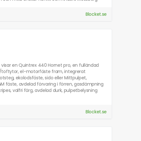
Blocket.se
a visar en Quintrex 440 Hornet pro, en fulländad
toftytor, el-motorfäste fram, integrerat
otsteg, ekolodsfäste, sido eller Mittpulpet,
RAM fäste, avdelad förvaring i förren, gasdämpning
ipes, valfri färg, avdelad durk, pulpetbelysning
Blocket.se