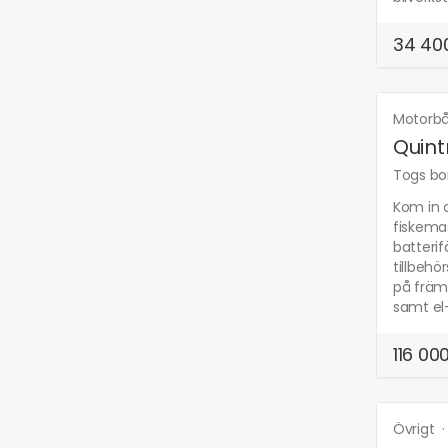
34 400
Motorb
Quint
Togs bor
Kom in o
fiskema
batterif
tillbehö
på främr
samt el-
116 000
Övrigt