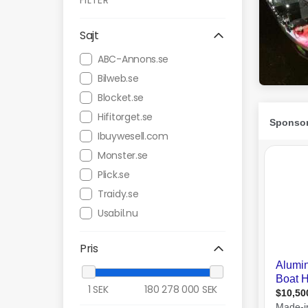
FILTER
Sajt
ABC-Annons.se
Bilweb.se
Blocket.se
Hifitorget.se
Ibuywesell.com
Monster.se
Plick.se
Traidy.se
Usabil.nu
Pris
1
SEK
180 278 000
SEK