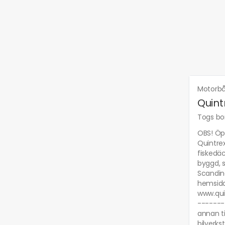
Motorb
Quint
Togs bor
OBS! Öp
Quintre
fiskedäc
byggd, s
Scandina
hemsida 
www.qui
-------
annan ti
bilverks