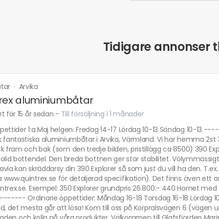
Tidigare annonser ti
åtar
·
Arvika
rex aluminiumbåtar
t för 15 år sedan
-
Till försäljning i 1 månader
pettider 1:a Maj helgen: Fredag 14-17 Lördag 10-13 Söndag 10-13 --
x fantastiska aluminiumbåtar i Arvika, Värmland. Vi har hemma 2st
k fram och bak (som den tredje bilden, pristillägg ca 8500) 390 Exp
olid bottendel. Den breda bottnen ger stor stabilitet. Volymmässigt ä
via kan skräddarsy din 390 Explorer så som just du vill ha den. T.ex.
www.quintrex.se för detaljerad specifikation). Det finns även ett ant
ntrex.se. Exempel: 350 Explorer grundpris 26.800:- 440 Hornet med
------- Ordinarie öppettider: Måndag 16-18 Torsdag 16-18 Lördag 
d, det mesta går att lösa! Kom till oss på Korpralsvägen 6 (vägen
taden och kolla på våra produkter. Välkommen till Glafsfjorden Mar