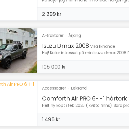
Nu säljer jag min iPhone 11 Pro Max i färgen gr
2 299 kr
A-traktorer
·
Årjäng
Isuzu Dmax 2008
Visa liknande
Hej! Kollar intresset på min Isuzu dmax 2008 R
105 000 kr
Accessoarer
·
Leksand
Comforth Air PRO 6-i-1 hårtork
Helt ny köpt i feb 2025 ( kvitto finns). Bara p
1 495 kr