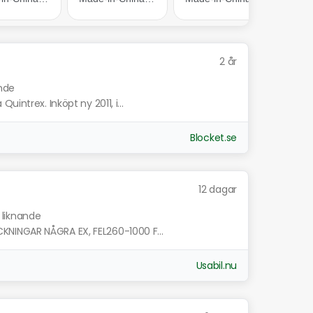
2 år
ande
intrex. Inköpt ny 2011, i...
Blocket.se
12 dagar
 liknande
NINGAR NÅGRA EX, FEL260-1000 F...
Usabil.nu