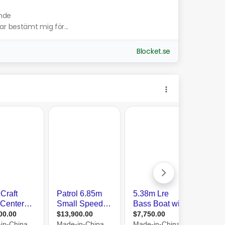
ande
 Har bestämt mig för...
Blocket.se