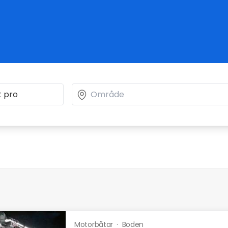
Motorbåtar
·
Boden