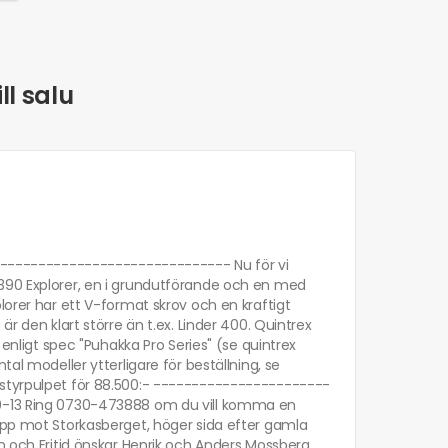
ll salu
-------------------------------- Nu för vi
 390 Explorer, en i grundutförande och en med
lorer har ett V-format skrov och en kraftigt
r den klart större än t.ex. Linder 400. Quintrex
 enligt spec "Puhakka Pro Series" (se quintrex
al modeller ytterligare för beställning, se
 styrpulpet för 88.500:- -----------------------
10-13 Ring 0730-473888 om du vill komma en
 upp mot Storkasberget, höger sida efter gamla
in och Fritid önskar Henrik och Anders Mossberg