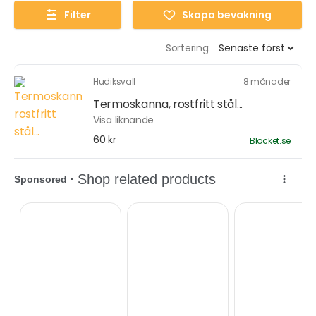
Filter
Skapa bevakning
Sortering:
Hudiksvall
8 månader
Termoskanna, rostfritt stål...
Visa liknande
60 kr
Blocket.se