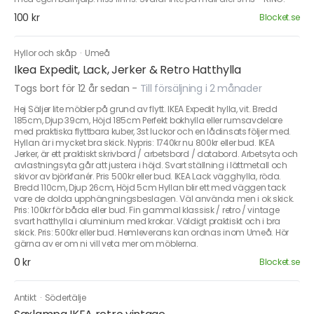
100 kr
Blocket.se
Hyllor och skåp
·
Umeå
Ikea Expedit, Lack, Jerker & Retro Hatthylla
Togs bort för 12 år sedan
-
Till försäljning i 2 månader
Hej Säljer lite möbler på grund av flytt. IKEA Expedit hylla, vit. Bredd
185cm, Djup 39cm, Höjd 185cm Perfekt bokhylla eller rumsavdelare
med praktiska flyttbara kuber, 3st luckor och en lådinsats följer med.
Hyllan är i mycket bra skick. Nypris: 1740kr nu 800kr eller bud. IKEA
Jerker, är ett praktiskt skrivbord / arbetsbord / databord. Arbetsyta och
avlastningsyta går att justera i höjd. Svart ställning i lättmetall och
skivor av björkfanér. Pris 500kr eller bud. IKEA Lack vägghylla, röda.
Bredd 110cm, Djup 26cm, Höjd 5cm Hyllan blir ett med väggen tack
vare de dolda upphängningsbeslagen. Väl använda men i ok skick.
Pris: 100kr för båda eller bud. Fin gammal klassisk / retro / vintage
svart hatthylla i aluminium med krokar. Väldigt praktiskt och i bra
skick. Pris: 500kr eller bud. Hemleverans kan ordnas inom Umeå. Hör
gärna av er om ni vill veta mer om möblerna.
0 kr
Blocket.se
Antikt
·
Södertälje