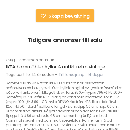
Skapa bevakning
Tidigare annonser till salu
Övrigt
·
Södermanlands län
IKEA barnmöbler hyllor & antikt retro vintage
Togs bort för 14 år sedan
-
Till försäljning i 14 dagar
Barnhylla HENSVIK vit från IKEA. Flisa 1x1 cm har lossnat från
spånskivan på bakstycket. Övre hyllplan ngt skevt (varken "syns" eller
påverkar funktionen). Mkt gott skick. förut 350:- (nypris 795:-) NU 200:-
Barnfåtölj POÄNG från IKEA. Aldrig använd men monterad. förut 125:-
(nypris 199:-) NU 80:- CD-hylla BENNO röd från IKEA. Bra skick. förut
125:- NU 50:- Bord / soffbord längd 72 cm, djup 50 cm, höjd 60 cm.
Slitet men trots allt fint. Några fläckar här och där. förut 150:- NU 100:-
Spegel höjd 86 cm, bredd 48 cm, ramen i sig är 5,7 cm bred.
Gammal spegel med gammalt spegelglas. Ramen är målad i
guldfärg. Fin! förut 300:- NU 150:- SKÅPET ÄR SÅLT. Prutat och klart. Ta
med egen bärhjälp. Hiss finns. Svarar inte på mail eller sms - RING!