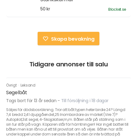
50 kr
Blocket.se
Skapa bevakning
Tidigare annonser till salu
Övrigt
·
Leksand
Segelbåt
Togs bort för 13 år sedan
-
Till försäljning i 18 dagar
Säljes för dödsbosräkning. Tror att båt typen heter birdie 24? Längd
7,4 bredd 2,41 djupgående1,25 Inombordare av märket (Vire 7)?
Autopilot,3st segel, 4-5kojplatser,m,m. Båten står på ställning som i
sin tur står på vagn. Köparen står för hämtningen! Har inget batteri till
båten men kan låna ut ett till provstart om så viljes. Båten har ståt
under kappel under dom senaste åren så den är inte tvättad på