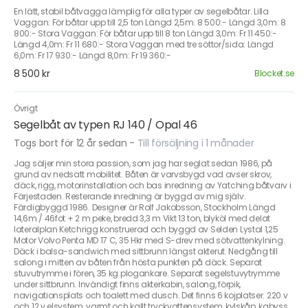
En lätt, stabil båtvagga lämplig för alla typer av segelbåtar. Lilla
Vaggan: För båtar upp till 2,5 ton Längd 2,5m: 8 500:- Längd 3,0m: 8
800:- Stora Vaggan: För båtar upp till 8 ton Längd 3,0m: Fr 11 450:-
Längd 4,0m: Fr 11 680:- Stora Vaggan med tre söttor/sida: Längd
6,0m: Fr 17 930:- Längd 8,0m: Fr 19 360:-
8 500 kr
Blocket.se
Övrigt
Segelbåt av typen RJ 140 / Opal 46
Togs bort för 12 år sedan
-
Till försäljning i 1 månader
Jag säljer min stora passion, som jag har seglat sedan 1986, på
grund av nedsatt mobilitet. Båten är varvsbygd vad avser skrov,
däck, rigg, motorinstallation och bas inredning av Yatching båtvarv i
Färjestaden. Resterande inredning är byggd av mig själv.
Färdigbyggd 1986. Designer är Rolf Jakobsson, Stockholm Längd
14,6m / 46fot + 2 m peke, bredd 3,3 m Vikt 13 ton, blyköl med delat
lateralplan Ketchrigg konstruerad och byggd av Selden Lystal 1,25
Motor Volvo Penta MD 17 C, 35 Hkr med S-drev med sötvattenkylning.
Däck i balsa-sandwich med sittbrunn längst akterut. Nedgång till
salong i mitten av båten från hösta punkten på däck. Separat
stuvutrymme i fören, 35 kg plogankare. Separat segelstuvytrymme
under sittbrunn. Invändigt finns akterkabin, salong, förpik,
navigationsplats och toalett med dusch. Det finns 6 kojplatser. 220 v
och 12 v elsystem, varmt och kallt tryckvattensystem, kylskåp, kabyss,