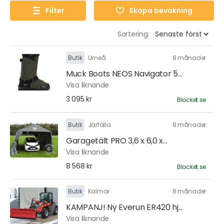
Filter
Skapa bevakning
Sortering:
Butik
Umeå
8 månader
Muck Boots NEOS Navigator 5...
Visa liknande
3 095 kr
Blocket.se
Butik
Järfälla
8 månader
Garagetält PRO 3,6 x 6,0 x...
Visa liknande
8 568 kr
Blocket.se
Butik
Kalmar
8 månader
KAMPANJ! Ny Everun ER420 hj...
Visa liknande