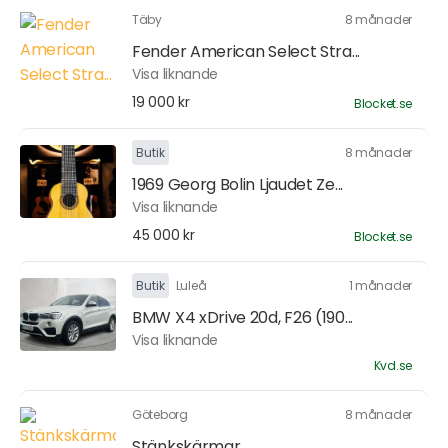
Täby
8 månader
Fender American Select Stra...
Visa liknande
19 000 kr
Blocket.se
Butik
8 månader
1969 Georg Bolin Ljaudet Ze...
Visa liknande
45 000 kr
Blocket.se
Butik
Luleå
1 månader
BMW X4 xDrive 20d, F26 (190...
Visa liknande
Kvd.se
Göteborg
8 månader
Stänkskärmar