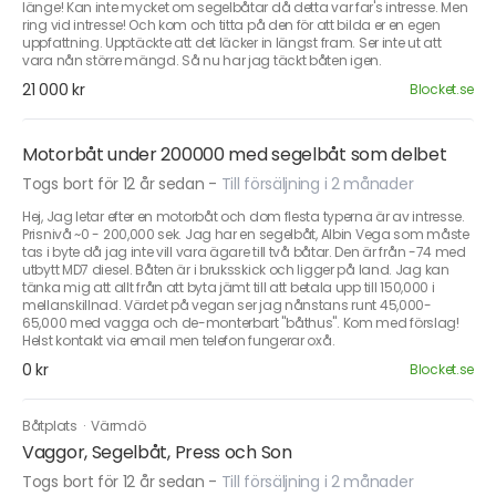
länge! Kan inte mycket om segelbåtar då detta var far's intresse. Men
ring vid intresse! Och kom och titta på den för att bilda er en egen
uppfattning. Upptäckte att det läcker in längst fram. Ser inte ut att
vara nån större mängd. Så nu har jag täckt båten igen.
21 000 kr
Blocket.se
Motorbåt under 200000 med segelbåt som delbet
Togs bort för 12 år sedan
-
Till försäljning i 2 månader
Hej, Jag letar efter en motorbåt och dom flesta typerna är av intresse.
Prisnivå ~0 - 200,000 sek. Jag har en segelbåt, Albin Vega som måste
tas i byte då jag inte vill vara ägare till två båtar. Den är från -74 med
utbytt MD7 diesel. Båten är i bruksskick och ligger på land. Jag kan
tänka mig att allt från att byta jämt till att betala upp till 150,000 i
mellanskillnad. Värdet på vegan ser jag nånstans runt 45,000-
65,000 med vagga och de-monterbart "båthus". Kom med förslag!
Helst kontakt via email men telefon fungerar oxå.
0 kr
Blocket.se
Båtplats
·
Värmdö
Vaggor, Segelbåt, Press och Son
Togs bort för 12 år sedan
-
Till försäljning i 2 månader