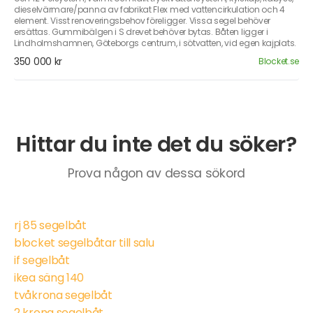
dieselvärmare/panna av fabrikat Flex med vattencirkulation och 4
element. Visst renoveringsbehov föreligger. Vissa segel behöver
ersättas. Gummibälgen i S drevet behöver bytas. Båten ligger i
Lindholmshamnen, Göteborgs centrum, i sötvatten, vid egen kajplats.
350 000 kr
Blocket.se
Hittar du inte det du söker?
Prova någon av dessa sökord
rj 85 segelbåt
blocket segelbåtar till salu
if segelbåt
ikea säng 140
tvåkrona segelbåt
2 krona segelbåt