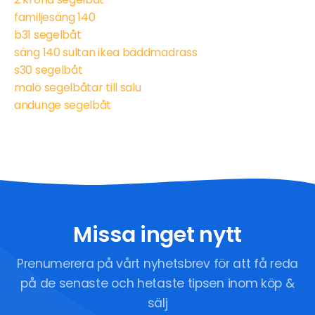
familjesäng 140
b31 segelbåt
säng 140 sultan ikea bäddmadrass
s30 segelbåt
malö segelbåtar till salu
andunge segelbåt
Missa inget nytt
Prenumerera på vårt nyhetsbrev för att få reda
på de senaste och hetaste tipsen inom köp &
sälj