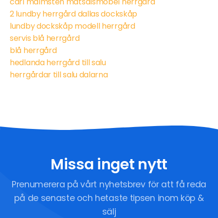
carl malmsten matsalsmöbel herrgård
2 lundby herrgård dallas dockskåp
lundby dockskåp modell herrgård
servis blå herrgård
blå herrgård
hedlanda herrgård till salu
herrgårdar till salu dalarna
Missa inget nytt
Prenumerera på vårt nyhetsbrev för att få reda
på de senaste och hetaste tipsen inom köp &
sälj