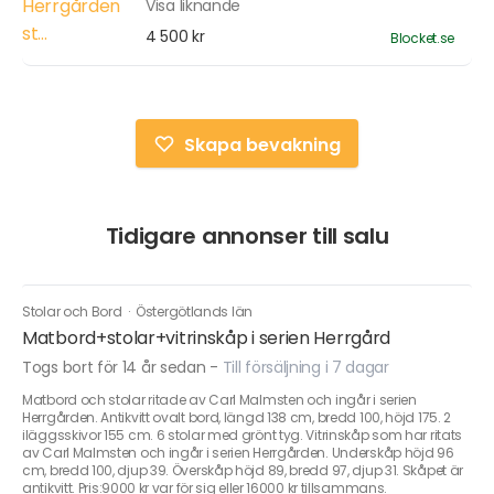
Visa liknande
4 500 kr
Blocket.se
Skapa bevakning
Tidigare annonser till salu
Stolar och Bord
·
Östergötlands län
Matbord+stolar+vitrinskåp i serien Herrgård
Togs bort för 14 år sedan
-
Till försäljning i 7 dagar
Matbord och stolar ritade av Carl Malmsten och ingår i serien
Herrgården. Antikvitt ovalt bord, längd 138 cm, bredd 100, höjd 175. 2
iläggsskivor 155 cm. 6 stolar med grönt tyg. Vitrinskåp som har ritats
av Carl Malmsten och ingår i serien Herrgården. Underskåp höjd 96
cm, bredd 100, djup 39. Överskåp höjd 89, bredd 97, djup 31. Skåpet är
antikvitt. Pris:9000 kr var för sig eller 16000 kr tillsammans.