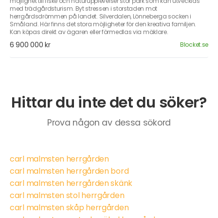
möjlighet till fiske och naturupplevelser stor park som kan utvecklas
med trädgårdsturism. Byt stressen i storstaden mot
herrgårdsdrömmen på landet. Silverdalen, Lönneberga socken i
Småland. Här finns det stora möjligheter för den kreativa familjen.
Kan köpas direkt av ägaren eller förmedlas via mäklare.
6 900 000 kr
Blocket.se
Hittar du inte det du söker?
Prova någon av dessa sökord
carl malmsten herrgården
carl malmsten herrgården bord
carl malmsten herrgården skänk
carl malmsten stol herrgården
carl malmsten skåp herrgården