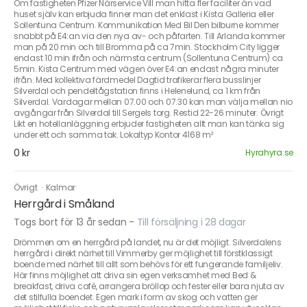
Om fastigheten Pfizer Närservice Vill man hitta fler faciliter än vad
huset själv kan erbjuda finner man det enklast i Kista Galleria eller
Sollentuna Centrum. Kommunikation Med Bil Den bilburne kommer
snabbt på E4:an via den nya av- och påfarten. Till Arlanda kommer
man på 20 min och till Bromma på ca 7min. Stockholm City ligger
endast 10 min ifrån och närmsta centrum (Sollentuna Centrum) ca
5min. Kista Centrum med vägen över E4:an endast några minuter
ifrån. Med kollektiva färdmedel Dagtid trafikerar flera busslinjer
Silverdal och pendeltågstation finns i Helenelund, ca 1 km från
Silverdal. Vardagar mellan 07.00 och 07.30 kan man välja mellan nio
avgångar från Silverdal till Sergels torg. Restid 22-26 minuter. Övrigt
Likt en hotellanläggning erbjuder fastigheten allt man kan tänka sig
under ett och samma tak. Lokaltyp Kontor 4168 m²
0 kr
Hyrahyra.se
Övrigt
·
Kalmar
Herrgård i Småland
Togs bort för 13 år sedan
-
Till försäljning i 28 dagar
Drömmen om en herrgård på landet, nu är det möjligt. Silverdalens
herrgård i direkt närhet till Vimmerby ger möjlighet till förstklassigt
boende med närhet till allt som behövs för ett fungerande familjeliv.
Här finns möjlighet att driva sin egen verksamhet med Bed &
breakfast, driva café, arrangera bröllop och fester eller bara njuta av
det stilfulla boendet. Egen mark i form av skog och vatten ger