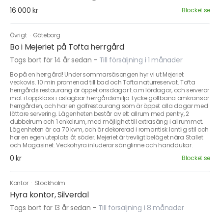
16 000 kr
Blocket.se
Övrigt
·
Göteborg
Bo i Mejeriet på Tofta herrgård
Togs bort för 14 år sedan
-
Till försäljning i 1 månader
Bo på en herrgård! Under sommarsäsongen hyr vi ut Mejeriet
veckovis. 10 min promenad till bad och Tofta naturreservat. Tofta
herrgårds restaurang är öppet onsdagar t.o.m lördagar, och serverar
mat i toppklass i oslagbar herrgårdsmiljö. Lycke golfbana omkransar
herrgården, och har en golfrestaurang som är öppet alla dagar med
lättare servering. Lägenheten består av ett allrum med pentry, 2
dubbelrum och 1 enkelrum, med möjlighet till extrasäng i allrummet.
Lägenheten är ca 70 kvm, och är dekorerad i romantisk lantlig stil och
har en egen uteplats åt söder. Mejeriet är trevligt beläget nära Stallet
och Magasinet. Veckohyra inluderar sänglinne och handdukar.
0 kr
Blocket.se
Kontor
·
Stockholm
Hyra kontor, Silverdal
Togs bort för 13 år sedan
-
Till försäljning i 8 månader