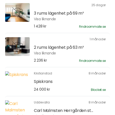
25 dagar
3 rums lägenhet på 69 m²
Visa liknande
1 428 kr
Findroommate.se
1 månader
2 rums lägenhet på 63 m²
Visa liknande
2 236 kr
Findroommate.se
Kristianstad
8 månader
Spiskrans
24 000 kr
Blocket.se
Uddevalla
8 månader
Carl Malmsten Herrgården st...