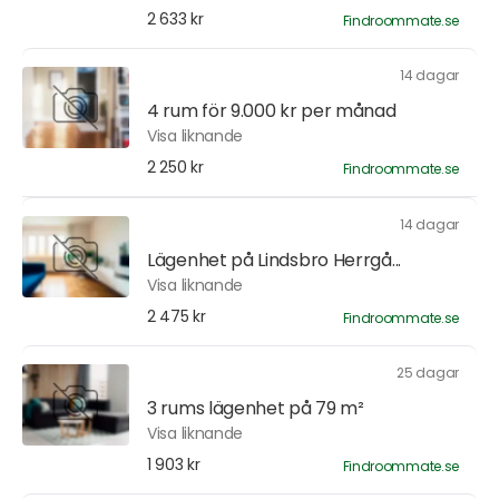
2 633 kr
Findroommate.se
14 dagar
4 rum för 9.000 kr per månad
Visa liknande
2 250 kr
Findroommate.se
14 dagar
Lägenhet på Lindsbro Herrgå...
Visa liknande
2 475 kr
Findroommate.se
25 dagar
3 rums lägenhet på 79 m²
Visa liknande
1 903 kr
Findroommate.se