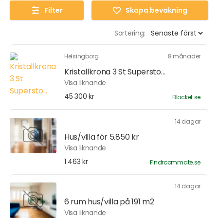
Filter
Skapa bevakning
Sortering:
Helsingborg
8 månader
Kristallkrona 3 St Supersto...
Visa liknande
45 300 kr
Blocket.se
14 dagar
Hus/villa för 5.850 kr
Visa liknande
1 463 kr
Findroommate.se
14 dagar
6 rum hus/villa på 191 m2
Visa liknande