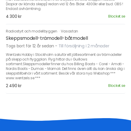
(kopior av kända skepp) redan vid 12 års ålder. 4300kr eller bud. OBS !
Endast avhämtning.
4 300 kr
Blocket.se
Radiostyrt och modellbyggen
·
Vasastan
Skeppsmodell-trämodell-båtmodell
Togs bort för 12 år sedan
-
Till försäljning i 2 månader
Wentzels Hobby i Stockholm saluför ett jättesortiment av trämodeller
på skepp och flyggplan. Flyg hittar du i Guillows
sortiment.Skeppsmodeller finner du hos Billing Boats - Corel - Amati -
Nordis Boats - Dumas - Mamoli. Det finns även allt du kan önska dig i
skeppstillbehör i vårt sortiment. Besök vår stora nya Webshop ***
www.wentzels.se ***
2 490 kr
Blocket.se