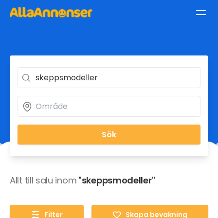
Sök
Allt till salu inom
"skeppsmodeller"
Filter
Skapa bevakning