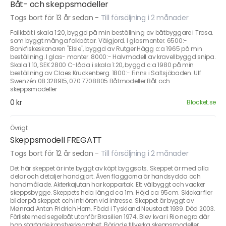
Båt- och skeppsmodeller
Togs bort för 13 år sedan
-
Till försäljning i 2 månader
Foilkbåt i skala 1:20, byggd på min beställning av båtbyggare i Trosa.
som byggt många folkbåtar. Välgjord. I glasmonter. 6500:-
Bankfiskeskonaren "Elsie", byggd av Rutger Hägg c:a 1965 på min
beställning. I glas- monter. 8000:- Halvmodell av kravellbyggd snipa.
Skala 1:10, SEK 2800 C-låda i skala 1:20, byggd c:a 1980 på min
beställning av Claes Kruckenberg. 1800:- Finns i Saltsjöbaden. Ulf
Swenzén 08 328915, 070 7708805 Båtmodeller Båt och
skeppsmodeller
0 kr
Blocket.se
Övrigt
Skeppsmodell FREGATT
Togs bort för 12 år sedan
-
Till försäljning i 2 månader
Det här skeppet är inte byggt av köpt byggsats. Skeppet är med alla
delar och detaljer handgjort. Även flaggorna är handsydda och
handmålade. Akterkajutan har koppartak. Ett välbyggt och vacker
skeppsbygge. Skeppets hela längd ca 1m. Höjd ca 95cm. Skickar fler
bilder på skeppet och intriören vid intresse. Skeppet är byggt av
Meinrad Anton Fridrich Horn. Född i Tyskland Neustadt 1939. Död 2003.
Förliste med segelbåt utanför Brasilien 1974. Blev kvar i Rio negro där
han startade konstverksamhet. Började tillverka skeppsmodeller