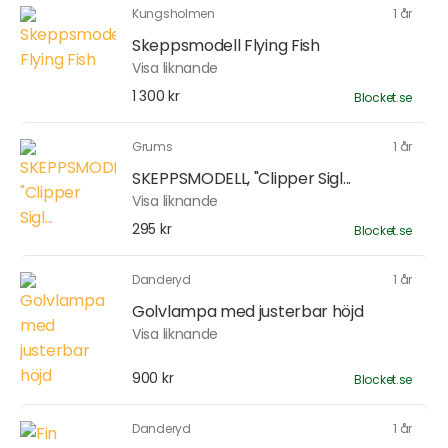
Kungsholmen
1 år
Skeppsmodell Flying Fish
Visa liknande
1 300 kr
Blocket.se
Grums
1 år
SKEPPSMODELL, "Clipper Sigl...
Visa liknande
295 kr
Blocket.se
Danderyd
1 år
Golvlampa med justerbar höjd
Visa liknande
900 kr
Blocket.se
Danderyd
1 år