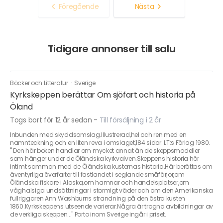
Föregående
Nästa
Tidigare annonser till salu
Böcker och Litteratur
·
Sverige
Kyrkskeppen berättar Om sjöfart och historia på
Öland
Togs bort för 12 år sedan
-
Till försäljning i 2 år
Inbunden med skyddsomslag.Illustrerad,hel och ren med en
namnteckning och en liten reva i omslaget,184 sidor. LT:s Förlag 1980.
" Den här boken handlar om mycket annat än de skeppsmodeller
som hänger under de Öländska kyrkvalven.Skeppens historia hör
intimt samman med de Öländska kusternas historia.Här berättas om
äventyrliga överfarter till fastlandet i seglande småfärjor,om
Öländska fiskare i Alaska,om hamnar och handelsplatser,om
våghalsiga undsättningar i stormigt väder och om den Amerikanska
fullriggaren Ann Washburns strandning på den östra kusten
1860.Kyrkskeppens utseende varierar.Några är trogna avbildningar av
de verkliga skeppen..." Porto inom Sverige ingår i priset.