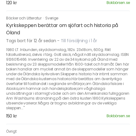
120 kr
Bokbörsen.se
Böcker och Litteratur
·
Sverige
Kyrkskeppen berättar om sjöfart och historia på
Öland
Togs bort för 12 år sedan
-
Till försäljning i 1 år
1980 LT. Inbunden, skyddsomslag, 182s. 23x18cm, 600g. Rikt
fotoillustrerad, delvis i färg. Gott skick, något nött skyddsomslag. ISBN
9136015466. Inventering av 22 av de 34 kyrkorna på Öland med
beskrivning av 23 skeppsmodeller från 1600-talet och framåt. Den här
boken handlar om mycket annat än de skeppsmodeller som hänger
under de Öländska kyrkvalven.Skeppens historia hör intimt samman
med de Öländska kusternas historia.Här berättas om äventyrliga
överfarter till fastlandet i seglande småfärjor,om Öländska fiskare i
Alaska,om hamnar och handelsplatser,om våghalsiga
undsättningar i stormigt väder och om den Amerikanska fullriggaren
Ann Washburns strandning på den östra kusten 1860.Kyrkskeppens
utseende varierar.Några är trogna avbildningar av de verkliga
skeppen..."
150 kr
Bokbörsen.se
Övrigt