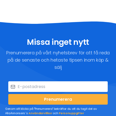
Missa inget nytt
Prenumerera på vårt nyhetsbrev för att få reda
på de senaste och hetaste tipsen inom köp &
sälj
Prenumerera
Genom att klicka på "Prenumerera" bekräftar du att du tagit del av
AllaAnnonsers´s
Användarvillkor
och
Personuppgifter