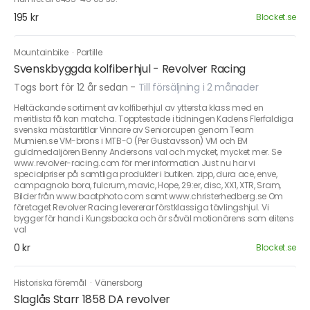
195 kr
Blocket.se
Mountainbike
·
Partille
Svenskbyggda kolfiberhjul - Revolver Racing
Togs bort för 12 år sedan
-
Till försäljning i 2 månader
Heltäckande sortiment av kolfiberhjul av yttersta klass med en
meritlista få kan matcha. Topptestade i tidningen Kadens Flerfaldiga
svenska mästartitlar Vinnare av Seniorcupen genom Team
Mumien.se VM-brons i MTB-O (Per Gustavsson) VM och EM
guldmedaljören Benny Andersons val och mycket, mycket mer. Se
www.revolver-racing.com för mer information Just nu har vi
specialpriser på samtliga produkter i butiken. zipp, dura ace, enve,
campagnolo bora, fulcrum, mavic, Hope, 29:er, disc, XX1, XTR, Sram,
Bilder från www.baatphoto.com samt www.christerhedberg.se Om
företaget Revolver Racing levererar förstklassiga tävlingshjul. Vi
bygger för hand i Kungsbacka och är såväl motionärens som elitens
val
0 kr
Blocket.se
Historiska föremål
·
Vänersborg
Slaglås Starr 1858 DA revolver