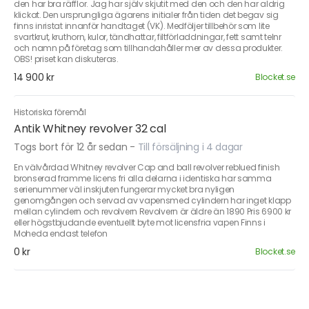
den har bra räfflor. Jag har själv skjutit med den och den har aldrig
klickat. Den ursprungliga ägarens initialer från tiden det begav sig
finns inristat innanför handtaget (VK). Medföljer tillbehör som lite
svartkrut, kruthorn, kulor, tändhattar, filtförladdningar, fett samt telnr
och namn på företag som tillhandahåller mer av dessa produkter.
OBS! priset kan diskuteras.
14 900 kr
Blocket.se
Historiska föremål
Antik Whitney revolver 32 cal
Togs bort för 12 år sedan
-
Till försäljning i 4 dagar
En välvårdad Whitney revolver Cap and ball revolver reblued finish
bronserad framme licens fri alla delarna i identiska har samma
serienummer väl inskjuten fungerar mycket bra nyligen
genomgången och servad av vapensmed cylindern har inget klapp
mellan cylindern och revolvern Revolvern är äldre än 1890 Pris 6900 kr
eller högstbjudande eventuellt byte mot licensfria vapen Finns i
Moheda endast telefon
0 kr
Blocket.se