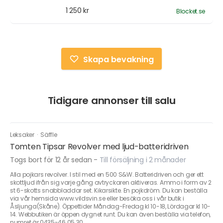
1 250 kr
Blocket.se
Skapa bevakning
Tidigare annonser till salu
Leksaker
·
Säffle
Tomten Tipsar Revolver med ljud-batteridriven
Togs bort för 12 år sedan
-
Till försäljning i 2 månader
Alla pojkars revolver. I stil med en 500 S&W. Batteridriven och ger ett
skottljud ifrån sig varje gång avtryckaren aktiveras. Ammo i form av 2
st 6-skotts snabbladdar set. Kikarsikte. En pojkdröm. Du kan beställa
via vår hemsida www.vildsvin.se eller besöka oss i vår butik i
Åsljunga(Skåne). Öppettider Måndag-Fredag kl 10-18, Lördagar kl 10-
14. Webbutiken är öppen dygnet runt. Du kan även beställa via telefon,
numret är 0435-46 05 30.