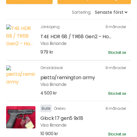
Sortering:
Jönköping
8 månader
T4E HDR 68 / TR68 Gen2 – Ho...
Visa liknande
979 kr
Blocket.se
Örnsköldsvik
8 månader
pietta/remington army
Visa liknande
4 500 kr
Blocket.se
Butik
Örebro
8 månader
Glock 17 gen5 9x18
Visa liknande
10 900 kr
Blocket.se