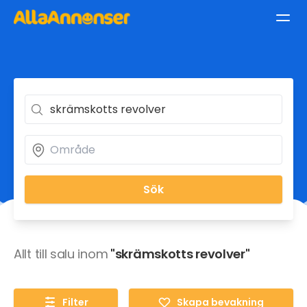
Sök
Allt till salu inom
"skrämskotts revolver"
Filter
Skapa bevakning