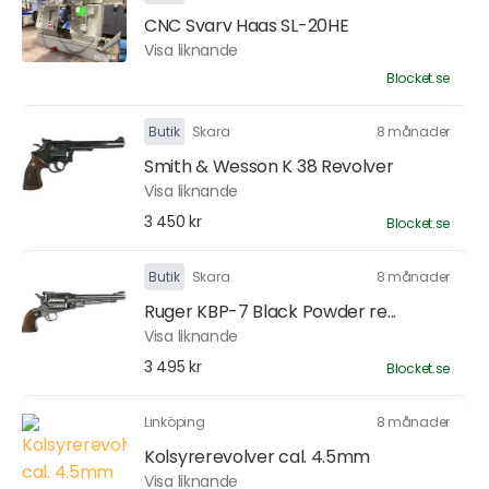
CNC Svarv Haas SL-20HE
Visa liknande
Blocket.se
Butik
Skara
8 månader
Smith & Wesson K 38 Revolver
Visa liknande
3 450 kr
Blocket.se
Butik
Skara
8 månader
Ruger KBP-7 Black Powder re...
Visa liknande
3 495 kr
Blocket.se
Linköping
8 månader
Kolsyrerevolver cal. 4.5mm
Visa liknande