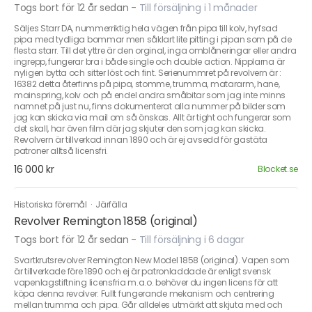
Togs bort för 12 år sedan
-
Till försäljning i 1 månader
Säljes Starr DA, nummerriktig hela vägen från pipa till kolv, hyfsad
pipa med tydliga bommar men såklart lite pitting i pipan som på de
flesta starr. Till det yttre är den orginal, inga omblåneringar eller andra
ingrepp, fungerar bra i både single och double action. Nipplarna är
nyligen bytta och sitter löst och fint. Serienummret på revolvern är :
16382 detta återfinns på pipa, stomme, trumma, matararm, hane,
mainspring, kolv och på endel andra småbitar som jag inte minns
namnet på just nu, finns dokumenterat alla nummer på bilder som
jag kan skicka via mail om så önskas. Allt är tight och fungerar som
det skall, har även film där jag skjuter den som jag kan skicka.
Revolvern är tillverkad innan 1890 och är ej avsedd för gastäta
patroner alltså licensfri.
16 000 kr
Blocket.se
Historiska föremål
·
Järfälla
Revolver Remington 1858 (original)
Togs bort för 12 år sedan
-
Till försäljning i 6 dagar
Svartkrutsrevolver Remington New Model 1858 (original). Vapen som
är tillverkade före 1890 och ej är patronladdade är enligt svensk
vapenlagstiftning licensfria m.a.o. behöver du ingen licens för att
köpa denna revolver. Fullt fungerande mekanism och centrering
mellan trumma och pipa. Går alldeles utmärkt att skjuta med och